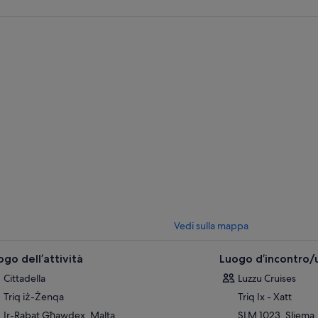
Vedi sulla mappa
ogo dell’attività
Luogo d’incontro/u
Cittadella
Luzzu Cruises
Triq iż-Żenqa
Triq Ix - Xatt
Ir-Rabat Għawdex, Malta
SLM 1023, Sliema,