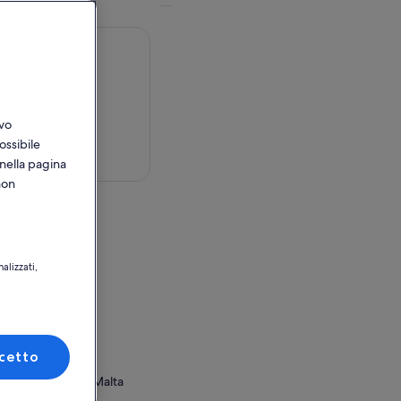
ivo
ossibile
sulla mappa
 nella pagina
non
alizzati,
, Malta
tilizzo
cetto
 Eastern Region, Malta