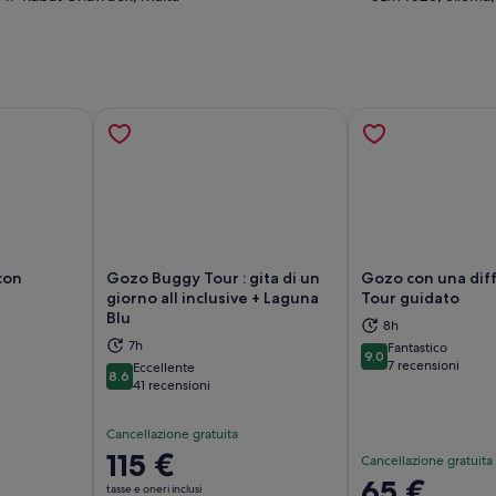
con
Gozo Buggy Tour : gita di un
Gozo con una dif
giorno all inclusive + Laguna
Tour guidato
Blu
8h
tura in una nuova scheda
Apertura in una nuova scheda
Ap
7h
Fantastico
9.0
9.0 su 10
7 recensioni
Eccellente
8.6
8.6 su 10
41 recensioni
Cancellazione gratuita
Il
115 €
Cancellazione gratuita
prezzo
Il
65 €
tasse e oneri inclusi