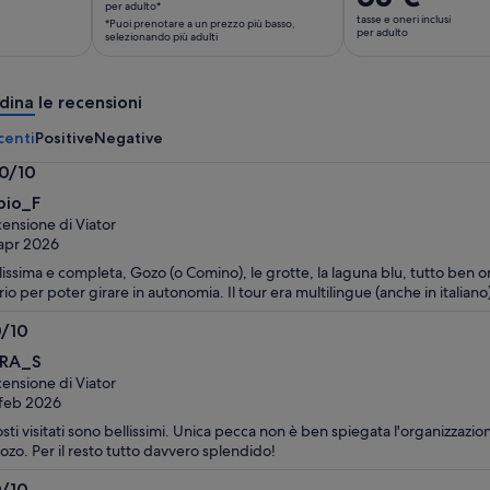
è
per adulto*
prezzo
tasse e oneri inclusi
*Puoi prenotare a un prezzo più basso,
115 €
è
per adulto
selezionando più adulti
per
65 €
adulto*
per
*Puoi
dina le recensioni
adulto
prenotare
centi
Positive
Negative
a
un
.0/10
prezzo
0
bio_F
più
ensione di Viator
basso,
apr 2026
selezionando
lissima e completa, Gozo (o Comino), le grotte, la laguna blu, tutto ben 
più
rio per poter girare in autonomia. Il tour era multilingue (anche in italian
adulti
0/10
0
RA_S
ensione di Viator
feb 2026
osti visitati sono bellissimi. Unica pecca non è ben spiegata l'organizzazion
ozo. Per il resto tutto davvero splendido!
0/10