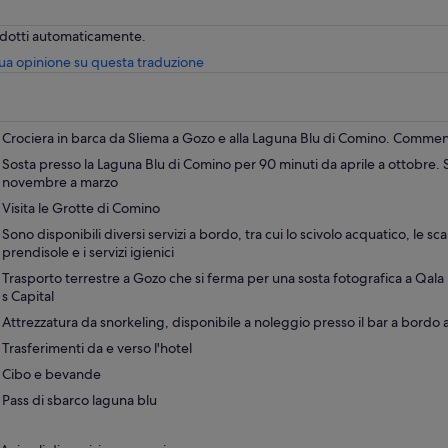
radotti automaticamente.
Apertura
tua opinione su questa traduzione
in
una
nuova
scheda
Crociera in barca da Sliema a Gozo e alla Laguna Blu di Comino. Commen
Sosta presso la Laguna Blu di Comino per 90 minuti da aprile a ottobre. 
novembre a marzo
Visita le Grotte di Comino
Sono disponibili diversi servizi a bordo, tra cui lo scivolo acquatico, le scal
prendisole e i servizi igienici
Trasporto terrestre a Gozo che si ferma per una sosta fotografica a Qala
s Capital
Attrezzatura da snorkeling, disponibile a noleggio presso il bar a bordo al
Trasferimenti da e verso l'hotel
Cibo e bevande
Pass di sbarco laguna blu