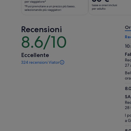
è
per viaggiatore*
prezzo
tasse e oneri inclusi
*Puoi prenotare a un prezzo più basso,
295 €
è
per adulto
selezionando più viaggiatori
per
80 €
viaggiatore*
per
*Puoi
Recensioni
adulto
Or
prenotare
8.6/10
8.6
Re
a
su
un
10
10
prezzo
10.
Eccellente
Fa
più
su
Rec
324 recensioni Viator
basso,
10
324
27 
selezionando
recensioni
Bel
di
più
ora
questa
viaggiatori
attività.
8.
Maggiori
8.
informazioni
SA
su
sulle
Rec
10
nostre
28 
recensioni
I p
verificate
a G
8.