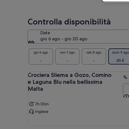
pre
sos
Com
Controlla disponibilità
Par
Ora
Date
tra
gio 6 ago - gio 20 ago
Ora
tra
gio 6 ago
ven 7 ago
sab 8 ago
dom 9 ago
-
-
-
45 €
Sec
Crociera Sliema a Gozo, Comino
IMP
e Laguna Blu nella bellissima
Lag
pom
Malta
7h 30m
Inglese