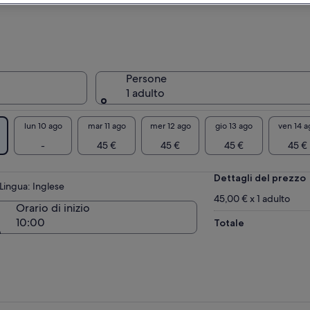
ndere il sole, fare snorkeling ecc… Dopo la
ta alla Laguna Blu, visitiamo le grotte di
ino e torniamo a Sliema.
tenze :
rio invernale: partenza dal traghetto Sliema,
Persone
ghetti 4 alle 10 e ritorno alle 17
1 adulto
rio estivo : partenza dal traghetto Sliema,
ghetti 4 :
lun 10 ago
mar 11 ago
mer 12 ago
gio 13 ago
ven 14 a
Prima partenza alle 10 e rientro alle 17.30
-
45 €
45 €
45 €
45 €
onda partenza alle 10.30 e rientro alle 17.30
Dettagli del prezzo
ORTANTE : Per scendere dalla barca alla
Lingua: Inglese
una Blu di Comino, scegliere la fascia
45,00 € x 1 adulto
Orario di inizio
eridiana 13.31 - 17.30. Questo è obbligatorio
10:00
Totale