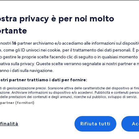
ratteristiche
ostra privacy è per noi molto
Cancellazione
7h 30m
gratuita
rtante
Voucher elettronico
Conferma
immediata
 nostri
16
partner archiviamo e/o accediamo alle informazioni sul disposit
e, come gli ID univoci nei cookie, per il trattamento dei dati personali. È p
noramica
Vedi 
o gestire le proprie scelte facendo clic di seguito o in qualsiasi momento
mativa sulla privacy. Queste scelte verranno segnalate ai nostri partner e 
erario :
anno i dati sulla navigazione.
tendo dai traghetti di Sliema, navighiamo
Luogo dell’attività
so nord, direttamente all'isola gemella Gozo.
ostri partner trattiamo i dati per fornire:
Cittadella
fermiamo a Mgarr Harbour (il porto principale
tra altro
ti di geolocalizzazione precisi. Scansione attiva delle caratteristiche del dispositivo ai fini
Triq iż-Żenqa
Gozo) dove salirai a bordo di uno dei nostri
cazione. Archiviare informazioni su dispositivo e/o accedervi. Pubblicità e contenuti person
elle prestazioni dei contenuti e degli annunci, ricerche sul pubblico, sviluppo di servizi.
obus che ti porteranno alla baia di Xlendi, e
Ir-Rabat Għawdex
partner (fornitori)
 Victoria per vedere la Cittadella (Città Vecchia
Luogo d’incontro/u
tificata).
Luzzu Cruises
 pomeriggio, ancora una volta salirai a bordo
finalità
Rifiuta tutti
Ac
Triq Ix - Xatt
la Luzzu Cruises Vessel e procederai verso
sola di Comino, dove ci fermeremo nelle acque
SLM 1023, Sliema,
stalline della famosa Laguna Blu per nuotare,