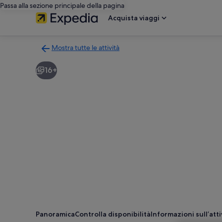
Passa alla sezione principale della pagina
Acquista viaggi
Mostra tutte le attività
Torna
alla
16+
pagina
dei
risultati
di
ricerca
delle
attività
Panoramica
Controlla disponibilità
Informazioni sull’atti