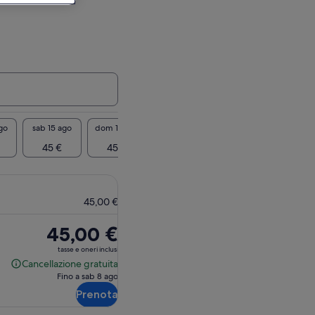
go
sab 15 ago
dom 16 ago
lun 17 ago
mar 18 ago
mer 19
45 €
45 €
45 €
45 €
45
45,00 €
Il
45,00 €
prezzo
tasse e oneri inclusi
è
Cancellazione gratuita
Cancellazione
45,00 €
Fino a sab 8 ago
gratuita
Prenota