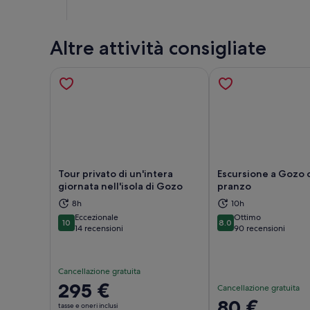
Altre attività consigliate
Tour privato di un'intera
Escursione a Gozo 
giornata nell'isola di Gozo
pranzo
8h
10h
Apertura in una nuova scheda
Aper
Eccezionale
Ottimo
10
8.0
10 su 10
8.0 su 10
14 recensioni
90 recensioni
Cancellazione gratuita
Il
295 €
Cancellazione gratuita
prezzo
Il
80 €
tasse e oneri inclusi