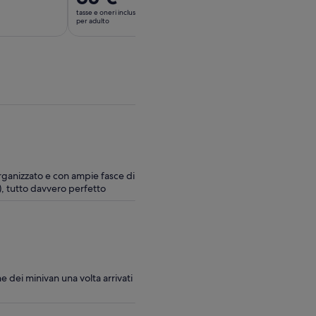
prezzo
prezzo
tasse e oneri inclusi
tasse e oneri inclusi
è
è
per adulto
per adulto
65 €
45 €
per
per
adulto
adulto
organizzato e con ampie fasce di
o), tutto davvero perfetto
e dei minivan una volta arrivati