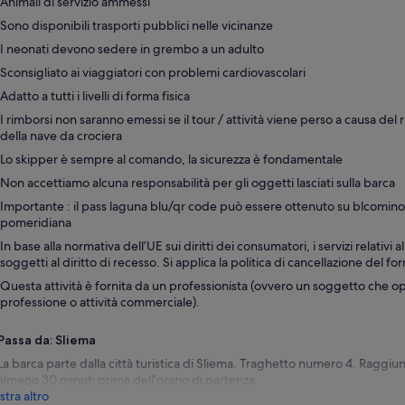
Animali di servizio ammessi
Sono disponibili trasporti pubblici nelle vicinanze
I neonati devono sedere in grembo a un adulto
Sconsigliato ai viaggiatori con problemi cardiovascolari
Adatto a tutti i livelli di forma fisica
I rimborsi non saranno emessi se il tour / attività viene perso a causa del
della nave da crociera
Lo skipper è sempre al comando, la sicurezza è fondamentale
Non accettiamo alcuna responsabilità per gli oggetti lasciati sulla barca
Importante : il pass laguna blu/qr code può essere ottenuto su blcomino.
pomeridiana
In base alla normativa dell’UE sui diritti dei consumatori, i servizi relativi a
soggetti al diritto di recesso. Si applica la politica di cancellazione del for
Questa attività è fornita da un professionista (ovvero un soggetto che op
professione o attività commerciale).
Passa da: Sliema
La barca parte dalla città turistica di Sliema. Traghetto numero 4. Raggiun
almeno 30 minuti prima dell'orario di partenza
tra altro