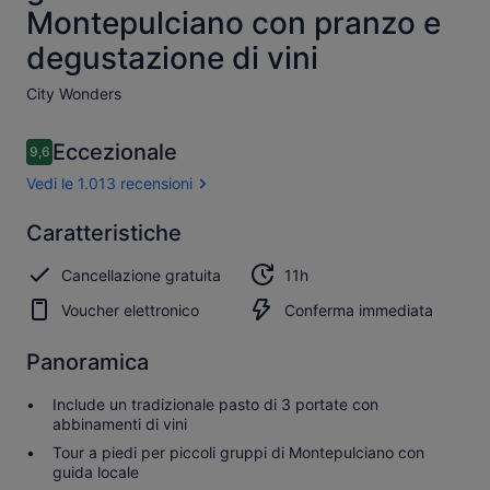
Montepulciano con pranzo e
degustazione di vini
City Wonders​
Recensioni
Eccezionale
9,6
9,6 su 10
Vedi le 1.013 recensioni
Eccezionale
Caratteristiche
9.6
9.6 su 10
Vedi tutte
Cancellazione gratuita
11h
le 1.013
recensioni
Voucher elettronico
Conferma immediata
Panoramica
Include un tradizionale pasto di 3 portate con
abbinamenti di vini
Tour a piedi per piccoli gruppi di Montepulciano con
guida locale