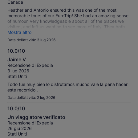
Canada
Heather and Antonio ensured this was one of the most
memorable tours of our EuroTrip! She had an amazing sense
of humour, very knowledgeable about all of the places we
visited, and left us wanting to see more of Italy. They both
deserve a raise!
Mostra altro
Data dell’attività: 3 lug 2026
10.0/10
10.0
Jaime V
su
Recensione di Expedia
10
3 lug 2026
Stati Uniti
Todo fue muy bien lo disfrutamos mucho vale la pena hacer
este recorrido..
Data dell’attività: 2 lug 2026
10.0/10
10.0
Un viaggiatore verificato
su
Recensione di Expedia
10
26 giu 2026
Stati Uniti