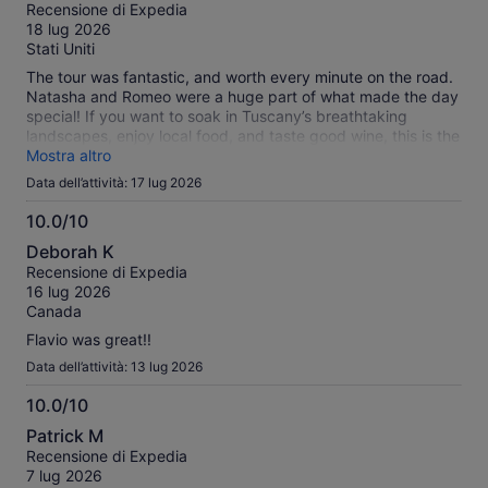
su
Recensione di Expedia
10
18 lug 2026
Stati Uniti
The tour was fantastic, and worth every minute on the road.
Natasha and Romeo were a huge part of what made the day
special! If you want to soak in Tuscany’s breathtaking
landscapes, enjoy local food, and taste good wine, this is the
tour to take!!!
Mostra altro
Data dell’attività: 17 lug 2026
10.0/10
10.0
Deborah K
su
Recensione di Expedia
10
16 lug 2026
Canada
Flavio was great!!
Data dell’attività: 13 lug 2026
10.0/10
10.0
Patrick M
su
Recensione di Expedia
10
7 lug 2026