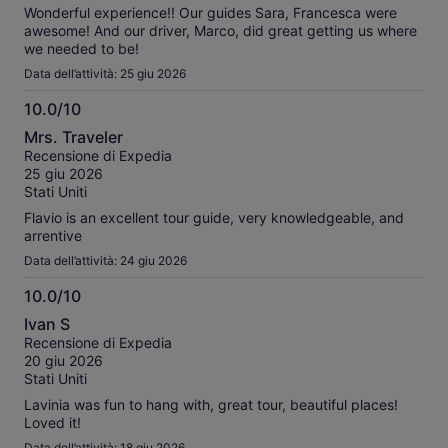
Wonderful experience!! Our guides Sara, Francesca were
awesome! And our driver, Marco, did great getting us where
we needed to be!
Data dell’attività: 25 giu 2026
10.0/10
10.0
Mrs. Traveler
su
Recensione di Expedia
10
25 giu 2026
Stati Uniti
Flavio is an excellent tour guide, very knowledgeable, and
arrentive
Data dell’attività: 24 giu 2026
10.0/10
10.0
Ivan S
su
Recensione di Expedia
10
20 giu 2026
Stati Uniti
Lavinia was fun to hang with, great tour, beautiful places!
Loved it!
Data dell’attività: 18 giu 2026