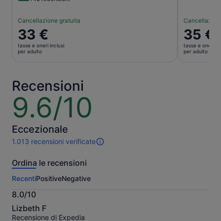
Cancellazione gratuita
Cancellazione
Il
33 €
Il
35 €
prezzo
prezzo
tasse e oneri inclusi
tasse e oneri in
è
è
per adulto
per adulto
33 €
35 €
per
per
adulto
adulto
Recensioni
9.6/10
9.6
su
10
Eccezionale
1.013 recensioni verificate
1013
recensioni
Ordina le recensioni
di
questa
Recenti
Positive
Negative
attività.
Maggiori
8.0/10
informazioni
8.0
sulle
Lizbeth F
su
nostre
Recensione di Expedia