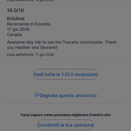
10.0/10
10.0
Kristine
su
Recensione di Expedia
10
17 giu 2026
Canada
Awesome day trip to see the Tuscany countryside. Thank
you Heather and Giovanni!
Data dell’attività: 11 giu 2026
Vedi tutte le 1.013 recensioni
Segnala questo annuncio
Facci sapere come possiamo migliorare il nostro sito
Condividi la tua opinione