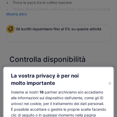
Trova la pace tra le colline toscane
Tempo libero a Pienza alla ricerca di vini e formaggi locali
Mostra altro
Gli iscritti risparmiano fino al 5% su questa attività
Controlla disponibilità
Date
gio 6 ago - gio 20 ago
La vostra privacy è per noi
molto importante
Persone
1 adulto
Insieme ai nostri
16
partner archiviamo e/o accediamo
alle informazioni sul dispositivo dell'utente, come gli ID
gio 6 ago
ven 7 ago
sab 8 ago
dom 9 ago
lun 
univoci nei cookie, per il trattamento dei dati personali.
È possibile accettare o gestire le proprie scelte facendo
-
114 €
114 €
114 €
11
clic di seguito o in qualsiasi momento nella pagina