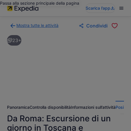
Passa alla sezione principale della pagina
Scarica l’app
Mostra tutte le attività
Condividi
Torna
alla
23+
pagina
dei
risultati
di
ricerca
delle
attività
Panoramica
Controlla disponibilità
Informazioni sull’attività
Posizio
Da Roma: Escursione di un
giorno in Toscana e