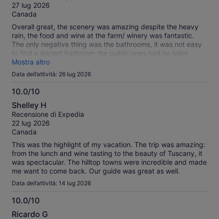
10
recensioni
27 lug 2026
verificate
Canada
Overall great, the scenery was amazing despite the heavy
rain, the food and wine at the farm/ winery was fantastic.
The only negative thing was the bathrooms, it was not easy
to find a decent bathroom the public ones had no toilet
paper.
Mostra altro
Data dell’attività: 26 lug 2026
10.0/10
10.0
Shelley H
su
Recensione di Expedia
10
22 lug 2026
Canada
This was the highlight of my vacation. The trip was amazing:
from the lunch and wine tasting to the beauty of Tuscany, it
was spectacular. The hilltop towns were incredible and made
me want to come back. Our guide was great as well.
Data dell’attività: 14 lug 2026
10.0/10
10.0
Ricardo G