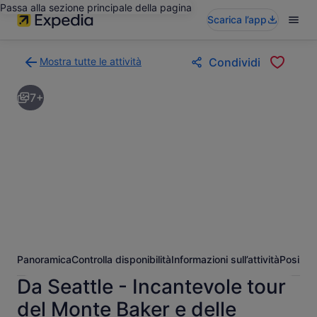
Passa alla sezione principale della pagina
Scarica l’app
Mostra tutte le attività
Condividi
Torna
alla
7+
pagina
dei
risultati
di
ricerca
delle
attività
Panoramica
Controlla disponibilità
Informazioni sull’attività
Posizio
Da Seattle - Incantevole tour
del Monte Baker e delle