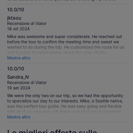
10.0/10
10.0
jktsou
su
Recensione di Viator
10
18 ott 2024
Mike was awesome and super considerate. He reached out
before the tour to confirm the meeting time and sweat we
wanted to do during the trip. He customized the route for us
and is super knowledgeable about the area. Highly
recommended this tour!
Mostra altro
10.0/10
10.0
Sandra_N
su
Recensione di Viator
10
19 set 2024
We were the only two on our trip, so we had the opportunity
to specialize our day to our interests. Mike, a Seattle native,
was the perfect tour guide. He was easy going and flexible
with all of our requests. Mt Baker and all of the Snoqualmie
Forest is amazing. We will definitely return. Many thanks to
Mostra altro
Mike for making it special.