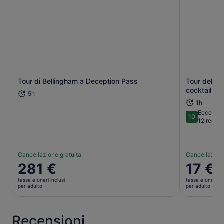
Tour di Bellingham a Deception Pass
Tour della 
Apertura in una nuova scheda
cocktail e 
5h
1h
Eccezion
10
10 su 10
12 recens
Cancellazione gratuita
Cancellazione
Il
281 €
Il
17 €
prezzo
prezzo
tasse e oneri inclusi
tasse e oneri in
è
è
per adulto
per adulto
281 €
17 €
per
per
adulto
adulto
Recensioni