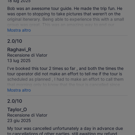
18 lug 2025
whole tour we had a nausea smell. Did not expect such a
nightmare experience from a reputable company like Viator
Bob was an awesome tour guide. He made the trip fun. He
who we have used a lot on all our tours in Europe and USA.
was open to stopping to take pictures that weren't on the
Probably will not use Viator again if this is not addressed
original itenerary. Being able to experience this with a small
properly.
group was great. This was an amazing way to end our
Washington vacation.
Mostra altro
2.0/10
2.0
Raghavi_R
su
Recensione di Viator
10
13 lug 2025
I’ve booked this tour 2 times so far , and both the times the
tour operator did not make an effort to tell me if the tour is
scheduled as planned , I had to make an effort to call them
that morning only to know that the tour is cancelled since
there aren’t many folks booked the tour . This extremely
Mostra altro
poor management . I see others who have the same
2.0/10
experience . I’d not recommend this .
2.0
Taylor_O
su
Recensione di Viator
10
23 giu 2025
My tour was cancelled unfortunately a day in advance due
to cancellations of other parties. still awaiting my refund