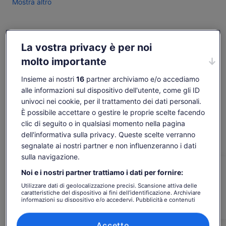
Mostra altro
Scopri l'aspra bellezza del Monte Baker in questo viaggio di
un'intera giornata. Viaggia a bordo di un comodo furgone
attraverso le città storiche per raggiungere il parco, dove
rimarrai stupito dalle meraviglie naturali di grandi dimensioni.
Controlla disponibilità
La vostra privacy è per noi
Fai un'escursione facoltativa tra antichi alberi di sequoia e
goditi diverse ore per esplorare le meraviglie della natura da
molto importante
Date
solo e con la guida.
dom 9 ago - dom 23 ago
Insieme ai nostri
16
partner archiviamo e/o accediamo
Questo tour avrà un massimo di 14 viaggiatori per furgone
alle informazioni sul dispositivo dell'utente, come gli ID
Possiamo anche garantire che tutti i viaggiatori
Persone
univoci nei cookie, per il trattamento dei dati personali.
appartengano a un solo gruppo/gruppo, se necessario.
1 adulto
È possibile accettare o gestire le proprie scelte facendo
clic di seguito o in qualsiasi momento nella pagina
dom 9 ago
lun 10 ago
mar 11 ago
mer 12 ago
gio 
dell'informativa sulla privacy. Queste scelte verranno
-
688 €
688 €
688 €
68
segnalate ai nostri partner e non influenzeranno i dati
sulla navigazione.
I contenuti di questa pagina possono essere stati
tradotti automaticamente.
Noi e i nostri partner trattiamo i dati per fornire:
Il
688 €
Visualizza il testo originale (in inglese)
prezzo
Utilizzare dati di geolocalizzazione precisi. Scansione attiva delle
Vai ai biglietti
tasse e oneri inclusi
Apertur
Comunicaci la tua opinione su questa traduzione
caratteristiche del dispositivo ai fini dell’identificazione. Archiviare
è
per adulto*
informazioni su dispositivo e/o accedervi. Pubblicità e contenuti
in
688 €
*Puoi prenotare a un prezzo più basso
personalizzati, misurazione delle prestazioni dei contenuti e degli
una
selezionando più di 2 adulti
Da sapere prima di
annunci, ricerche sul pubblico, sviluppo di servizi.
per
nuova
Elenco dei partner (fornitori)
Accetto
adulto*