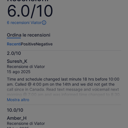
6.0/10
6.0
su
10
6 recensioni Viator
6
recensioni
Ordina le recensioni
di
questa
Recenti
Positive
Negative
attività.
Maggiori
2.0/10
informazioni
2.0
sulle
Suresh_K
su
nostre
Recensione di Viator
10
recensioni
15 ago 2025
verificate
Time and schedule changed last minute 18 hrs before 10:00
am. Called @ 4:00 pm on the 14th and we did not get the
call since in Canada. Read text message and voicemail next
morning @ 7:00 am and was informed time changed to 8:30.
Very hard for us 4 senior age group to have breakfast to
Mostra altro
take our meds. Showed up in a personal suv which was dirty
10.0/10
and had picked up a passenger in the front seat and we had
10.0
to squeeze 2 of us in the 3rd row which is very
Amber_H
uncomfortable for a 7 hr tour since 1 of us has a hernia. The
su
Recensione di Viator
passenger picked up had a very bad body odor and the
10