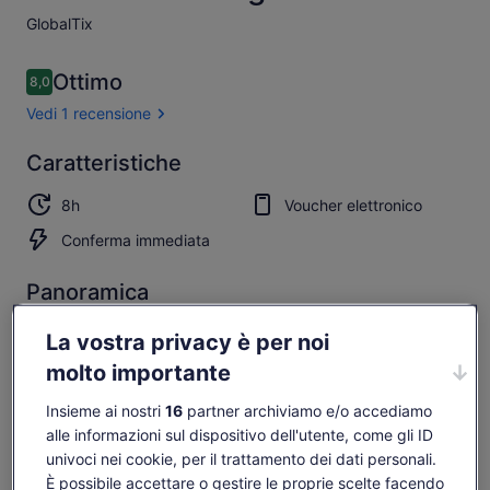
GlobalTix​
Recensioni
Ottimo
8,0
8,0 su 10
Vedi 1 recensione
Ottimo
Caratteristiche
8.0
8.0 su 10
Vedi la
8h
Voucher elettronico
recensione
Conferma immediata
Panoramica
ESCAPE Penang unisce l'avventura ai valori ecologici
La vostra privacy è per noi
Immerso in un ambiente naturale e lussureggiante di
molto importante
colline tropicali
Il programma Greenie ispira i giovani ad amare la natura
Insieme ai nostri
16
partner archiviamo e/o accediamo
alle informazioni sul dispositivo dell'utente, come gli ID
Oltre 35 giostre: zip, altalene, salti, equilibrio nella
giungla
univoci nei cookie, per il trattamento dei dati personali.
Mostra altro
È possibile accettare o gestire le proprie scelte facendo