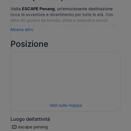
Visita
ESCAPE Penang
, un'emozionante destinazione
ricca di avventure e divertimento per tutte le età. Con
oltre 40 giostre da brivido, sfide a ostacoli e scivoli
d'acqua disponibili in vari livelli di difficoltà, il parco offre
Mostra altro
qualcosa per tutti nelle sue due zone principali.
Vai all'Escape Adventureplay per provare l'ebbrezza
Posizione
dello ziplining, delle attività di arrampicata e dei percorsi
ad ostacoli dinamici sulla terraferma. In alternativa,
esplora l'Escape Waterplay, dove potrai sperimentare
uno scivolo tubolare da Guinness dei primati e affrontare
impressionanti torri di immersione per una dose extra di
adrenalina.
Vedi sulla mappa
Luogo dell’attività
escape penang