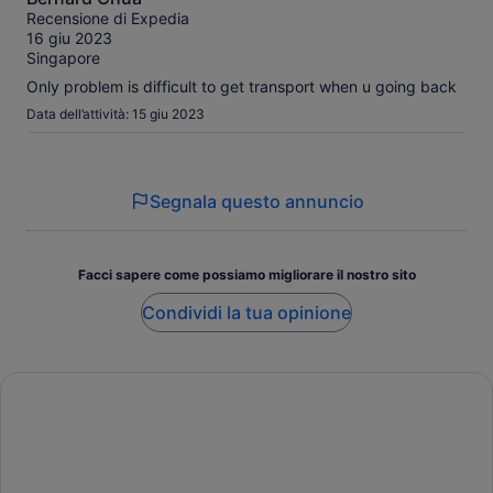
attività.
su
Recensione di Expedia
Maggiori
10
16 giu 2023
informazioni
Singapore
sulle
nostre
Only problem is difficult to get transport when u going back
recensioni
Data dell’attività: 15 giu 2023
verificate
Segnala questo annuncio
Facci sapere come possiamo migliorare il nostro sito
Condividi la tua opinione