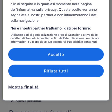
clic di seguito o in qualsiasi momento nella pagina
dell'informativa sulla privacy. Queste scelte verranno
segnalate ai nostri partner e non influenzeranno i dati
Controlla disponibilità
sulla navigazione.
Noi e i nostri partner trattiamo i dati per fornire:
Cambia date
Cambia
Utilizzare dati di geolocalizzazione precisi. Scansione attiva delle
date
caratteristiche del dispositivo ai fini dell’identificazione. Archiviare
mar 11 ago
mer 12 ago
gio 13 ago
ven 14 ago
sab 15 ago
informazioni su dispositivo e/o accedervi. Pubblicità e contenuti
personalizzati, misurazione delle prestazioni dei contenuti e degli
-
-
46 €
46 €
46 €
annunci, ricerche sul pubblico, sviluppo di servizi.
Elenco dei partner (fornitori)
Accetto
I contenuti di questa pagina possono essere stati
tradotti automaticamente.
Il
46 €
Visualizza il testo originale (in inglese)
Vai ai biglietti
prezzo
tasse e oneri inclusi
Rifiuta tutti
Apertur
Comunicaci la tua opinione su questa traduzione
è
per adulto
in
46 €
una
Cosa include e cosa no
per
nuova
Mostra finalità
adulto
scheda
Ingresso a ESCAPE Penang
Spese personali