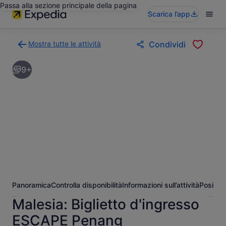
Passa alla sezione principale della pagina
Scarica l’app
Mostra tutte le attività
Condividi
Torna
alla
9+
pagina
dei
risultati
di
ricerca
delle
attività
Panoramica
Controlla disponibilità
Informazioni sull’attività
Posizio
Malesia: Biglietto d'ingresso
ESCAPE Penang