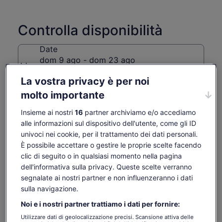
conoscere la ricca storia che i nostri antenati hanno lasciato
dietro di sé.
La conservazione ha permesso alle isole e ai mari circostanti
Controlla disponibilità
di ospitare molte specie indigene delle Seychelles. Sbarca a
Moyenne Island dove puoi unirti a un breve tour tra le
Date
tartarughe giganti di terra in free roaming, seguito da pranzo
dom 9 ago - dom 23 ago
al ristorante Jolly Roger. Passeremo il resto della giornata
navigando lungo le isole del parco marino, fermandoci
Persone
La vostra privacy è per noi
occasionalmente alle barriere coralline per ulteriori
1 adulto
opportunità di snorkeling e nuoto, prima di tornare a Mahé
molto importante
attraverso un percorso piacevole e panoramico.
Insieme ai nostri
16
partner archiviamo e/o accediamo
mar 11 ago
mer 12 ago
gio 13 ago
ven 14 ago
sab 15 ago
EVIDENZIA :
alle informazioni sul dispositivo dell'utente, come gli ID
-
-
154 €
-
-
Snorkeling
univoci nei cookie, per il trattamento dei dati personali.
Visita guidata dell'isola di Moyenne
I contenuti di questa pagina possono essere stati
È possibile accettare o gestire le proprie scelte facendo
tradotti automaticamente.
Tartarughe giganti di terra
clic di seguito o in qualsiasi momento nella pagina
Il
154 €
Ste. Parco marino di Anne
Visualizza il testo originale (in inglese)
dell'informativa sulla privacy. Queste scelte verranno
Vai ai biglietti
prezzo
tasse e oneri inclusi
Apertur
Comunicaci la tua opinione su questa traduzione
è
segnalate ai nostri partner e non influenzeranno i dati
per adulto
in
154 €
sulla navigazione.
una
per
nuova
Noi e i nostri partner trattiamo i dati per fornire:
adulto
scheda
Itinerario attività
Utilizzare dati di geolocalizzazione precisi. Scansione attiva delle