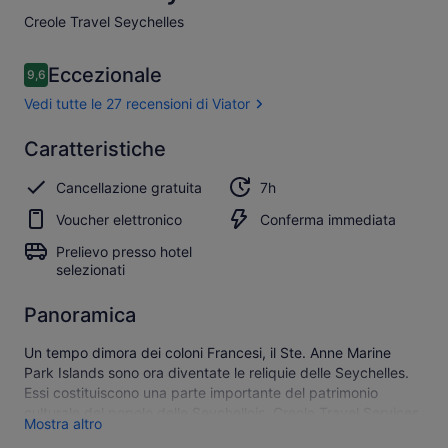
Creole Travel Seychelles​
Recensioni
Eccezionale
9,6
9,6 su 10
Vedi tutte le 27 recensioni di Viator
Eccezionale
Caratteristiche
9.6
9.6 su 10
Mostra
Cancellazione gratuita
7h
tutte e 27
le
Voucher elettronico
Conferma immediata
recensioni
di Viator
Prelievo presso hotel
selezionati
Panoramica
Un tempo dimora dei coloni Francesi, il Ste. Anne Marine
Park Islands sono ora diventate le reliquie delle Seychelles.
Essi costituiscono una parte importante del patrimonio
culturale del popolo delle Seychellois. Creole Travel Services
Mostra altro
vi offre la possibilità di scoprire i tesori del Parco Marino e