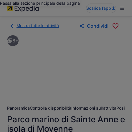
Passa alla sezione principale della pagina
Scarica l’app
Mostra tutte le attività
Condividi
Torna
alla
8+
pagina
dei
risultati
di
ricerca
delle
attività
Panoramica
Controlla disponibilità
Informazioni sull’attività
Posizio
Parco marino di Sainte Anne e
isola di Moyenne