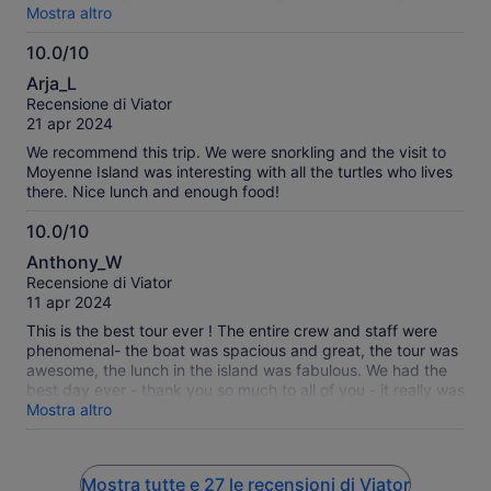
island(s) was interesting. The giant tortoises were a special
Mostra altro
treat to see in natural habitat. The flora was ace with
10.0/10
informative plaques to explain. The food was delicious. A
10.0
good variety of drinks.
Arja_L
su
Recensione di Viator
10
21 apr 2024
We recommend this trip. We were snorkling and the visit to
Moyenne Island was interesting with all the turtles who lives
there. Nice lunch and enough food!
10.0/10
10.0
Anthony_W
su
Recensione di Viator
10
11 apr 2024
This is the best tour ever ! The entire crew and staff were
phenomenal- the boat was spacious and great, the tour was
awesome, the lunch in the island was fabulous. We had the
best day ever - thank you so much to all of you - it really was
terrific and great value.
Mostra altro
Mostra tutte e 27 le recensioni di Viator