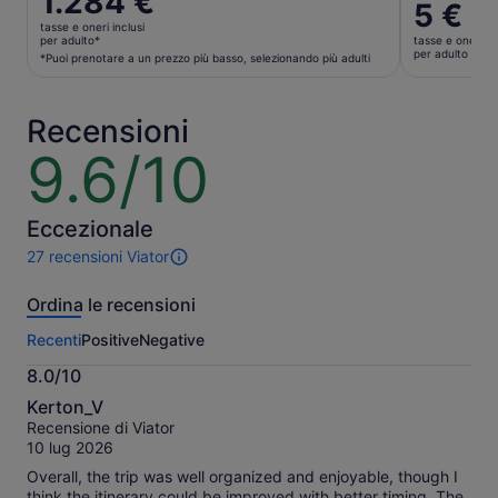
1.284 €
Il
5 €
prezzo
prezzo
tasse e oneri inclusi
è
per adulto*
tasse e oneri in
è
per adulto
1.284 €
*Puoi prenotare a un prezzo più basso, selezionando più adulti
5 €
per
per
adulto*
adulto
Recensioni
*Puoi
prenotare
9.6/10
9.6
a
su
un
10
prezzo
Eccezionale
più
27 recensioni Viator
basso,
27
selezionando
recensioni
Ordina le recensioni
più
di
questa
adulti
Recenti
Positive
Negative
attività.
Maggiori
8.0/10
informazioni
8.0
sulle
Kerton_V
su
nostre
Recensione di Viator
10
recensioni
10 lug 2026
verificate
Overall, the trip was well organized and enjoyable, though I
think the itinerary could be improved with better timing. The