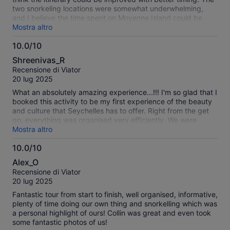
two snorkeling locations were somewhat underwhelming,
and I believe the time spent on Moyenne Island could be
shortened in favor of visiting another attraction, such as the
Mostra altro
sandbank or a more scenic beach. That said, the staff were
10.0/10
outstanding—professional, friendly, and excellent at what
10.0
they do. Their dedication and service made the experience
Shreenivas_R
truly enjoyable.
su
Recensione di Viator
10
20 lug 2025
What an absolutely amazing experience...!!! I'm so glad that I
booked this activity to be my first experience of the beauty
and culture that Seychelles has to offer. Right from the get
go, everything was organised very efficiently. We were
picked up from our hotel at 8:45 am sharp on the morning of
Mostra altro
the trip and we were taken to the location from where the
10.0/10
catamaran ride would start. The catamaran itself was
10.0
excellent - a spacious and comfortable boat that was clean
Alex_O
and well-maintained. The staff were highly professional,
su
Recensione di Viator
organised, efficient, and very polite and friendly. All boarding
10
20 lug 2025
and safety procedures were explained in detail by our chief
guide Collin and his fellow guides and the excellent boat
Fantastic tour from start to finish, well organised, informative,
crew. Once the ride started, it was great fun and the views
plenty of time doing our own thing and snorkelling which was
and the colours of the waters were just breathtaking. We had
a personal highlight of ours! Collin was great and even took
our first snorkelling stop just off Sainte Anne Island and then
some fantastic photos of us!