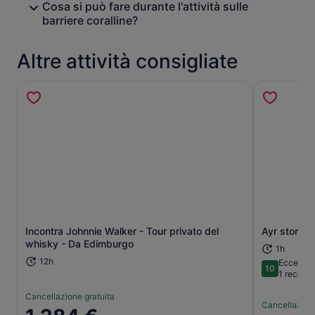
Cosa si può fare durante l'attività sulle
barriere coralline?
Altre attività consigliate
Apertura in una nuova scheda
Incontra Johnnie Walker - Tour privato del
Ayr storico
whisky - Da Edimburgo
1h
12h
Eccezion
10
10 su 10
1 recens
Cancellazione gratuita
Cancellazione
Il