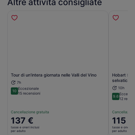
Altre attività consigliate
Tour di un'intera giornata nelle Valli del Vino
Hobart : Ca
Apertura in una nuova scheda
selvatica - 
7h
10h
Eccezionale
10
10 su 10
15 recensioni
Eccezion
9.6
9.6 su 10
12 recens
Cancellazione gratuita
Cancellazione
Il
137 €
Il
115 €
prezzo
prezzo
tasse e oneri inclusi
tasse e oneri in
è
è
per adulto
per adulto