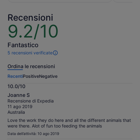
137 €
115 €
per
per
adulto
adulto
Recensioni
9.2/10
9.2
su
10
Fantastico
5 recensioni verificate
5
recensioni
Ordina le recensioni
di
questa
Recenti
Positive
Negative
attività.
Maggiori
10.0/10
informazioni
10.0
sulle
Joanne S
su
nostre
Recensione di Expedia
10
recensioni
11 ago 2019
verificate
Australia
Love the work they do here and all the different animals that
were there. Alot of fun too feeding the animals
Data dell’attività: 10 ago 2019