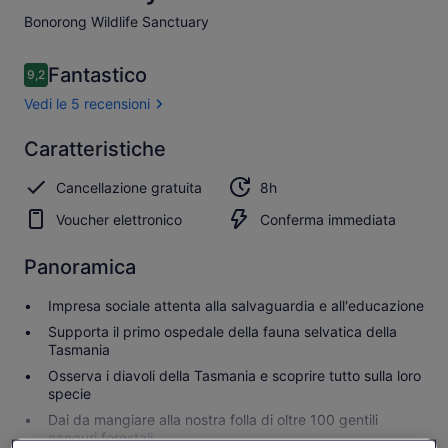
Bonorong Wildlife Sanctuary​
Recensioni
Fantastico
9,2
9,2 su 10
Vedi le 5 recensioni
Fantastico
Caratteristiche
9.2
9.2 su 10
Vedi tutte
Cancellazione gratuita
8h
le 5
recensioni
Voucher elettronico
Conferma immediata
Panoramica
Impresa sociale attenta alla salvaguardia e all'educazione
Supporta il primo ospedale della fauna selvatica della
Tasmania
Osserva i diavoli della Tasmania e scoprire tutto sulla loro
specie
Dai da mangiare alla nostra folla di oltre 100 gentili
canguri forestali