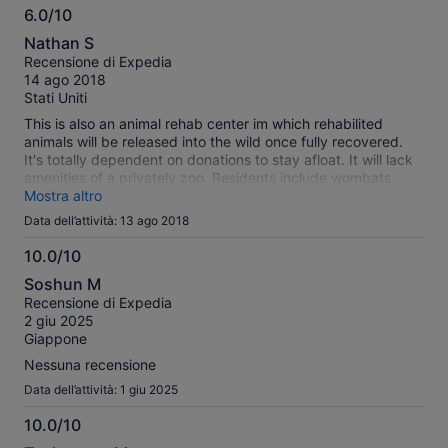
6.0/10
6.0
Nathan S
su
Recensione di Expedia
10
14 ago 2018
Stati Uniti
This is also an animal rehab center im which rehabilited
animals will be released into the wild once fully recovered.
It's totally dependent on donations to stay afloat. It will lack
amenities of a privately zoo. Residents include wombats,
Tasmanian Devils, kangaroos, emus, possums, koalas,
Mostra altro
paracheets, lorikeets, blue tongue lizards, and kuckabara
Data dell’attività: 13 ago 2018
birds.
10.0/10
10.0
Soshun M
su
Recensione di Expedia
10
2 giu 2025
Giappone
Nessuna recensione
Data dell’attività: 1 giu 2025
10.0/10
10.0