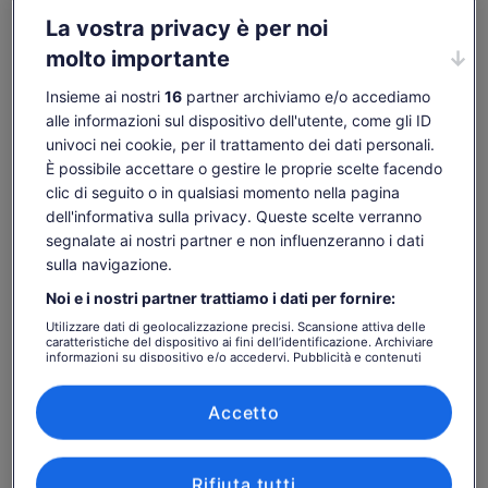
Mostra altro
La vostra privacy è per noi
molto importante
Insieme ai nostri
16
partner archiviamo e/o accediamo
Controlla disponibilità
alle informazioni sul dispositivo dell'utente, come gli ID
univoci nei cookie, per il trattamento dei dati personali.
Date
È possibile accettare o gestire le proprie scelte facendo
ven 7 ago - ven 21 ago
clic di seguito o in qualsiasi momento nella pagina
Persone
dell'informativa sulla privacy. Queste scelte verranno
1 adulto
segnalate ai nostri partner e non influenzeranno i dati
sulla navigazione.
ven 7 ago
sab 8 ago
dom 9 ago
lun 10 ago
mar 
Noi e i nostri partner trattiamo i dati per fornire:
-
23 €
23 €
23 €
2
Utilizzare dati di geolocalizzazione precisi. Scansione attiva delle
caratteristiche del dispositivo ai fini dell’identificazione. Archiviare
informazioni su dispositivo e/o accedervi. Pubblicità e contenuti
I contenuti di questa pagina possono essere stati
personalizzati, misurazione delle prestazioni dei contenuti e degli
tradotti automaticamente.
annunci, ricerche sul pubblico, sviluppo di servizi.
Il
23 €
Visualizza il testo originale (in inglese)
Elenco dei partner (fornitori)
Vai ai biglietti
Accetto
prezzo
tasse e oneri inclusi
Apertur
Comunicaci la tua opinione su questa traduzione
è
per adulto
in
23 €
una
per
Rifiuta tutti
nuova