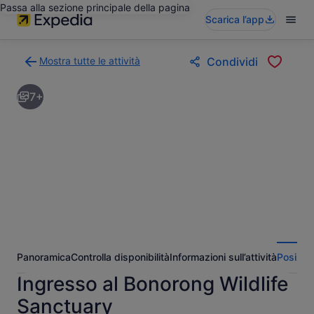
Passa alla sezione principale della pagina
Scarica l’app
Mostra tutte le attività
Condividi
Torna
alla
7+
pagina
dei
risultati
di
ricerca
delle
attività
Panoramica
Controlla disponibilità
Informazioni sull’attività
Posizio
Ingresso al Bonorong Wildlife
Sanctuary