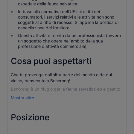
ospedale della fauna selvatica.
In base alla normativa dell’UE sui diritti dei
consumatori, i servizi relativi alle attività non sono
soggetti al diritto di recesso. Si applica la politica di
cancellazione del fornitore.
Questa attività è fornita da un professionista (ovvero
un soggetto che opera nell’ambito della sua
professione o attività commerciale).
Cosa puoi aspettarti
Che tu provenga dall'altra parte del mondo o da qui
vicino, benvenuto a Bonorong!
Bonorong è un rifugio per la fauna selvatica ed è gestito
da un gruppo di persone appassionate con le stesse
Mostra altro
idee. Siamo un'impresa sociale: una piccola attività dal
cuore grande. Gestiamo il più grande servizio di
salvataggio della fauna selvatica 24 ore su 24 della
Posizione
Tasmania, che ogni anno porta aiuti a migliaia di animali
sofferenti.
Il nostro servizio di soccorso per animali selvatici e la