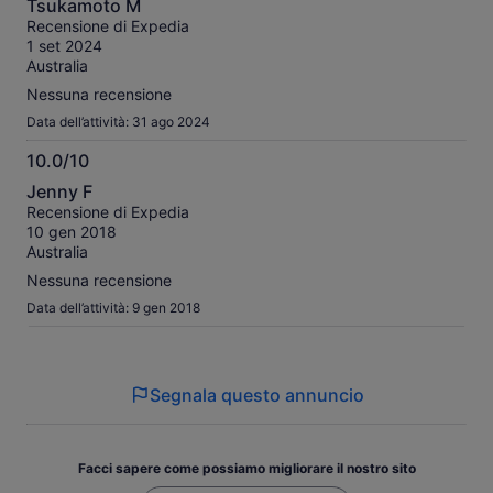
Tsukamoto M
su
Recensione di Expedia
10
1 set 2024
Australia
Nessuna recensione
Data dell’attività: 31 ago 2024
10.0/10
10.0
Jenny F
su
Recensione di Expedia
10
10 gen 2018
Australia
Nessuna recensione
Data dell’attività: 9 gen 2018
Segnala questo annuncio
Facci sapere come possiamo migliorare il nostro sito