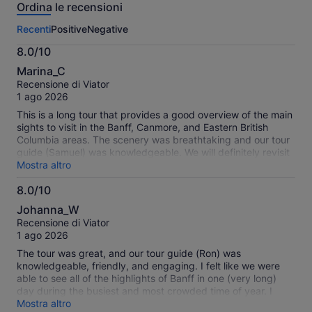
Ordina le recensioni
di
questa
Recenti
Positive
Negative
attività.
Maggiori
8.0/10
informazioni
8.0
sulle
Marina_C
su
nostre
Recensione di Viator
10
recensioni
1 ago 2026
verificate
This is a long tour that provides a good overview of the main
sights to visit in the Banff, Canmore, and Eastern British
Columbia areas. The scenery was breathtaking and our tour
guide (Samuel) was knowledgeable. We will definitely revisit
many of these locations at a more relaxed pace.
Mostra altro
8.0/10
8.0
Johanna_W
su
Recensione di Viator
10
1 ago 2026
The tour was great, and our tour guide (Ron) was
knowledgeable, friendly, and engaging. I felt like we were
able to see all of the highlights of Banff in one (very long)
day during the busiest and most crowded time of year. I
would advise participants to pack a lunch since the “lunch
Mostra altro