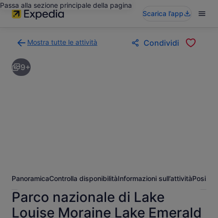
Passa alla sezione principale della pagina
Scarica l’app
Mostra tutte le attività
Condividi
Torna
alla
9+
pagina
dei
risultati
di
ricerca
delle
attività
Panoramica
Controlla disponibilità
Informazioni sull’attività
Posizio
Parco nazionale di Lake
Louise Moraine Lake Emerald