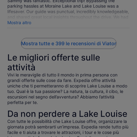
Sammy was fantastic. Exceptional trip! Bypassing the
parking hassles at Moraine Lake and Lake Louise was a
lifesaver. Our guide was punctual, incredibly knowledgeable,
and shared great local insights throughout the drive. We had
~80 minutes at each stop—plenty of time to take photos,
Mostra altro
walk the shores, and soak in the vibrant turquoise waters
without feeling rushed. Transit was comfortable and well-
organized. An absolute must-do if you want a stress-free
Mostra tutte e 399 le recensioni di Viator
way to experience the Canadian Rockies' best spots!
Le migliori offerte sulle
attività
Vivi le meraviglie di tutto il mondo in prima persona con
grandi offerte sulle cose da fare. Expedia offre attività
uniche che ti permetteranno di scoprire Lake Louise a modo
tuo. Qual è la tua passione? La natura, la cultura, il cibo, le
escursioni nel segno dell’avventura? Abbiamo l’attività
perfetta per te.
Da non perdere a Lake Louise
Con tutte le possibilità che Lake Louise offre, organizzare la
giornata potrà sembrarti un’impresa. Expedia rende tutto più
facile e ti aiuta a trovare le attrazioni, i tour e le cose più