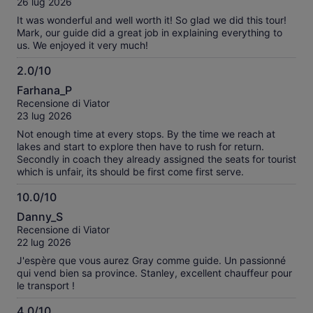
26 lug 2026
It was wonderful and well worth it! So glad we did this tour!
Mark, our guide did a great job in explaining everything to
us. We enjoyed it very much!
2.0/10
2.0
Farhana_P
su
Recensione di Viator
10
23 lug 2026
Not enough time at every stops. By the time we reach at
lakes and start to explore then have to rush for return.
Secondly in coach they already assigned the seats for tourist
which is unfair, its should be first come first serve.
10.0/10
10.0
Danny_S
su
Recensione di Viator
10
22 lug 2026
J'espère que vous aurez Gray comme guide. Un passionné
qui vend bien sa province. Stanley, excellent chauffeur pour
le transport !
4.0/10