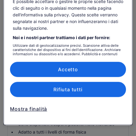
maggio solo
È possibile accettare o gestire le proprie scelte facendo
clic di seguito o in qualsiasi momento nella pagina
Visita Banff Avenue o Bow Falls all'ultima fermata
dell'informativa sulla privacy. Queste scelte verranno
In inverno, i ramponi saranno forniti e utilizzati a
segnalate ai nostri partner e non influenzeranno i dati
propria responsabilità
sulla navigazione.
Guida turistica locale come autista
Noi e i nostri partner trattiamo i dati per fornire:
Assicurazione di viaggio
Utilizzare dati di geolocalizzazione precisi. Scansione attiva delle
caratteristiche del dispositivo ai fini dell’identificazione. Archiviare
Suggerimenti per la guida suggeriti ($ 12 in contanti
informazioni su dispositivo e/o accedervi. Pubblicità e contenuti
a persona)
personalizzati, misurazione delle prestazioni dei contenuti e degli
annunci, ricerche sul pubblico, sviluppo di servizi.
Pasti
Elenco dei partner (fornitori)
Accetto
Da sapere prima di
prenotare
Rifiuta tutti
I neonati e i bambini piccoli possono essere portati in
carrozzina o passeggino
Mostra finalità
Animali di servizio ammessi
Sono disponibili trasporti pubblici nelle vicinanze
Adatto a tutti i livelli di forma fisica