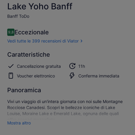
Lake Yoho Banff
Banff ToDo​
Recensioni
Eccezionale
9,8
9,8 su 10
Vedi tutte le 399 recensioni di Viator
Eccezionale
Caratteristiche
9.8
9.8 su 10
Mostra
Cancellazione gratuita
11h
tutte e
399 le
Voucher elettronico
Conferma immediata
recensioni
di Viator
Panoramica
Vivi un viaggio di un'intera giornata con noi sulle Montagne
Rocciose Canadesi. Scopri le bellezze iconiche di Lake
Louise, Moraine Lake e Emerald Lake, ognuna delle quali
offre scenari mozzafiato.
Mostra altro
Ammira il Natural Bridge, una meraviglia geologica
mozzafiato.