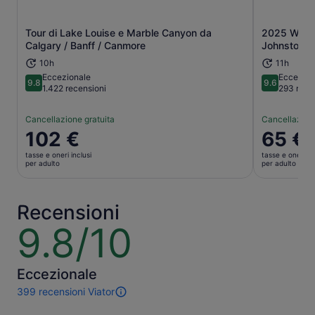
Tour di Lake Louise e Marble Canyon da
2025 Winne
Apertura in una nuova scheda
Calgary / Banff / Canmore
Johnston C
10h
11h
Eccezionale
Eccezion
9.8
9.6
9.8 su 10
9.6 su 10
1.422 recensioni
293 rece
Cancellazione gratuita
Cancellazione
Il
102 €
Il
65 €
prezzo
prezzo
tasse e oneri inclusi
tasse e oneri in
è
è
per adulto
per adulto
102 €
65 €
per
per
adulto
adulto
Recensioni
9.8/10
9.8
su
10
Eccezionale
399 recensioni Viator
399
recensioni