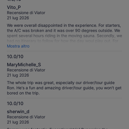
4.0
Vito_P
su
Recensione di Viator
10
21 lug 2026
We were overall disappointed in the experience. For starters,
the A/C was broken and it was over 90 degrees outside. We
spent several hours riding in the moving sauna. Secondly, we
had no itinerary to follow for how the day woul play out. For
example, there was no designated stop 1, 2, 3 etc with a
Mostra altro
general time frame of how long it takes to get to each stop.
10.0/10
It seemed like it was made up as the day progressed. And
10.0
lastly, we were told that the tip is not discretionary, but
MaryMichelle_S
rather mandatory at $12 per person. It was said to all
su
Recensione di Viator
patrons that this is not really a tip, it is a service fee. If that is
10
21 lug 2026
the case, why wasn't I charged the service fee when I
booked the excursion? It felt very wrong, however I gave the
The whole trip was great, especially our driver/tour guide
driver the fee and moved on, but I didn't like how it was
Ron. He's a fun and amazing driver/tour guide, you won't get
presented.
bored on the trip.
10.0/10
10.0
sherwin_d
su
Recensione di Viator
10
21 lug 2026