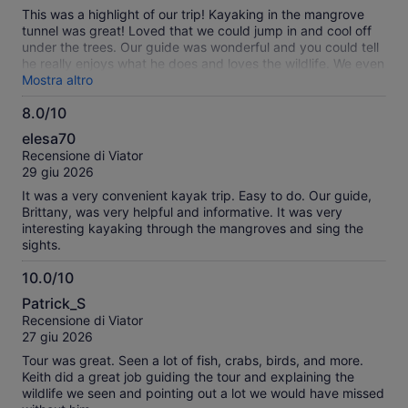
This was a highlight of our trip! Kayaking in the mangrove
tunnel was great! Loved that we could jump in and cool off
under the trees. Our guide was wonderful and you could tell
he really enjoys what he does and loves the wildlife. We even
caught a glimpse of a manatee. Highly recommend this for
Mostra altro
families. Our teenage son and 11 yr old were in one kayak
8.0/10
together, and my husband and I each had one of our smaller
8.0
children in our two person kayaks. Was great for all levels of
elesa70
experience.
su
Recensione di Viator
10
29 giu 2026
It was a very convenient kayak trip. Easy to do. Our guide,
Brittany, was very helpful and informative. It was very
interesting kayaking through the mangroves and sing the
sights.
10.0/10
10.0
Patrick_S
su
Recensione di Viator
10
27 giu 2026
Tour was great. Seen a lot of fish, crabs, birds, and more.
Keith did a great job guiding the tour and explaining the
wildlife we seen and pointing out a lot we would have missed