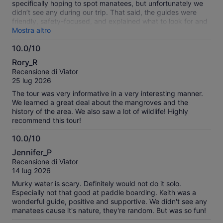
specifically hoping to spot manatees, but unfortunately we
didn’t see any during our trip. That said, the guides were
friendly, safety-focused, and explained what to look for and
why conditions can affect sightings. The paddle itself was
Mostra altro
beautiful—quiet water, great scenery, and a relaxing way to
10.0/10
spend time out on the bay. Even without manatees, it felt like
10.0
a fun, worthwhile outing. We did see some dolphins at the
Rory_R
end of our trip.
su
Recensione di Viator
10
25 lug 2026
The tour was very informative in a very interesting manner.
We learned a great deal about the mangroves and the
history of the area. We also saw a lot of wildlife! Highly
recommend this tour!
10.0/10
10.0
Jennifer_P
su
Recensione di Viator
10
14 lug 2026
Murky water is scary. Definitely would not do it solo.
Especially not that good at paddle boarding. Keith was a
wonderful guide, positive and supportive. We didn't see any
manatees cause it's nature, they're random. But was so fun!