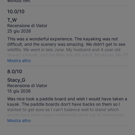
without him.
10.0/10
10.0
T_W
su
Recensione di Viator
10
25 giu 2026
This was a wonderful experience. The kayaking was not
difficult, and the scenery was amazing. We didn’t get to see
wildlife. We went in late June. My husband and 4 year old
shared a kayak, and the little one did great. No issues. My 17
year old loved it.
Mostra altro
8.0/10
8.0
Stacy_G
su
Recensione di Viator
10
15 giu 2026
Was nice took a paddle board and wish I would have taken a
kayak. The paddle boards don’t have backs on them so I
started to get sore as I can’t balance well to stand which
would have been more comfortable once out of mangroves.
The gentleman behind me I was worried wasn’t going to
Mostra altro
make it as he was so sore and uncomfortable and couldn’t
paddle well on the paddle board . I would recommend taking