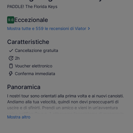
PADDLE! The Florida Keys​
Eccezionale
9.6
9.6 su 10
Mostra tutte e 559 le recensioni di Viator
Caratteristiche
Cancellazione gratuita
2h
Voucher elettronico
Conferma immediata
Panoramica
I nostri tour sono orientati alla prima volta e ai nuovi canoisti.
Andiamo alla tua velocità, quindi non devi preoccuparti di
uscire e di sfinirti. Prendi un amico e vieni in un'avventura
unica nell'Eco-Tour n. 1 attraverso l'ecosistema di mangrovie.
Mostra altro
Scegli il tuo kayak - singolo o doppio - e scivola nelle nostre
acque poco profonde e limpide su spugne, prati e zone
sabbiose. Guardando in basso, potresti vedere un piccolo