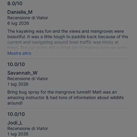
8.0/10
8.0
Danielle_M
su
Recensione di Viator
10
6 lug 2026
The kayaking was fun and the views and mangroves were
beautiful. It was a little tough to paddle back because of the
current and navigating around boat traffic was tricky at
times. But our guide did a great job of making sure we were
all good and giving us fun facts. We did not get to see any
Mostra altro
manatees which was sad, sounds like they are mostly there
10.0/10
in the spring.
10.0
Savannah_W
su
Recensione di Viator
10
1 lug 2026
Bring bug spray for the mangrove tunnel!! Matt was an
amazing instructor & had tons of information about wildlife
around!
10.0/10
10.0
Jodi_L
su
Recensione di Viator
10
1 lug 2026