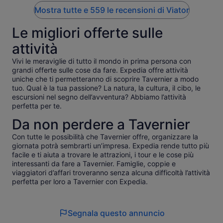
a kayaking if you can sit and are ok ducking under trees a
Mostra tutte e 559 le recensioni di Viator
bit in the mangroves. My legs wouldn’t have cramped as
much in a kayak. Our guide was very nice shared great facts
Le migliori offerte sulle
with us.
attività
Vivi le meraviglie di tutto il mondo in prima persona con
grandi offerte sulle cose da fare. Expedia offre attività
uniche che ti permetteranno di scoprire Tavernier a modo
tuo. Qual è la tua passione? La natura, la cultura, il cibo, le
escursioni nel segno dell’avventura? Abbiamo l’attività
perfetta per te.
Da non perdere a Tavernier
Con tutte le possibilità che Tavernier offre, organizzare la
giornata potrà sembrarti un’impresa. Expedia rende tutto più
facile e ti aiuta a trovare le attrazioni, i tour e le cose più
interessanti da fare a Tavernier. Famiglie, coppie e
viaggiatori d’affari troveranno senza alcuna difficoltà l’attività
perfetta per loro a Tavernier con Expedia.
Segnala questo annuncio