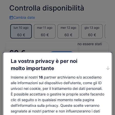
squalo nutrice, una tartaruga o una pastinaca, oppure puoi
Controlla disponibilità
osservare delfini e lamantini. Sopra l'acqua, aironi, pellicani e
falchi pescatori si insediano sulle mangrovie e vanno a
Cambia date
caccia di pesci. Sebbene non ci siano avvistamenti di animali
Cambia
date
selvatici garantiti, vediamo sempre qualcosa di interessante
lun 10 ago
mar 11 ago
mer 12 ago
gio 13 ago
ven 
in questo ecosistema di estuario unico nel suo genere che
inizia proprio fuori dalla porta sul retro del nostro negozio.
60 €
60 €
60 €
60 €
6
I contenuti di questa pagina possono essere stati
tradotti automaticamente.
Il
60 €
Visualizza il testo originale (in inglese)
Vai ai biglietti
prezzo
tasse e oneri inclusi
Apertur
Comunicaci la tua opinione su questa traduzione
La vostra privacy è per noi
è
per adulto
in
60 €
molto importante
una
Cosa include e cosa no
per
nuova
adulto
Insieme ai nostri
16
partner archiviamo e/o accediamo
scheda
alle informazioni sul dispositivo dell'utente, come gli ID
istruzione a terra
univoci nei cookie, per il trattamento dei dati personali.
sull'allenamento dell'acqua
È possibile accettare o gestire le proprie scelte facendo
equipaggiamento di sicurezza
clic di seguito o in qualsiasi momento nella pagina
Guida locale
dell'informativa sulla privacy. Queste scelte verranno
Kayak - Singolo o doppio a scelta
segnalate ai nostri partner e non influenzeranno i dati