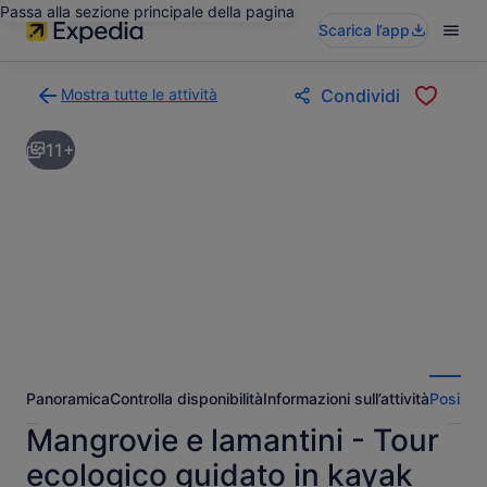
Passa alla sezione principale della pagina
Scarica l’app
Mostra tutte le attività
Condividi
Torna
alla
11+
pagina
dei
risultati
di
ricerca
delle
attività
Panoramica
Controlla disponibilità
Informazioni sull’attività
Posizio
Mangrovie e lamantini - Tour
ecologico guidato in kayak