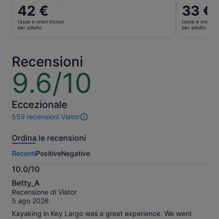
Il
42 €
Il
33 €
prezzo
prezzo
tasse e oneri inclusi
tasse e oneri in
è
è
per adulto
per adulto
42 €
33 €
per
per
adulto
adulto
Recensioni
9.6/10
9.6
su
10
Eccezionale
559 recensioni Viator
559
recensioni
Ordina le recensioni
di
questa
Recenti
Positive
Negative
attività.
Maggiori
10.0/10
informazioni
10.0
sulle
Betty_A
su
nostre
Recensione di Viator
10
recensioni
5 ago 2026
verificate
Kayaking in Key Largo was a great experience. We went