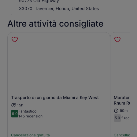
90773 Old Highway
33070, Tavernier, Florida, United States
Altre attività consigliate
Trasporto di un giorno da Miami a Key West
Maratona: 
Apertura in una nuova scheda
Rhum Runn
15h
50m
Fantastico
9.0
9.0 su 10
145 recensioni
5.0
2 recensi
5.0 su 10
Cancellazione gratuita
Cancellazione