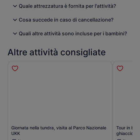
Quale attrezzatura è fornita per l'attività?
Cosa succede in caso di cancellazione?
Quali altre attività sono incluse per i bambini?
Altre attività consigliate
Apertura in una nuova scheda
Giornata nella tundra, visita al Parco Nazionale
Tour in barc
UKK
ghiaccio e f