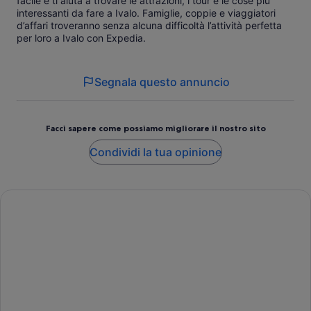
facile e ti aiuta a trovare le attrazioni, i tour e le cose più
interessanti da fare a Ivalo. Famiglie, coppie e viaggiatori
d’affari troveranno senza alcuna difficoltà l’attività perfetta
per loro a Ivalo con Expedia.
Segnala questo annuncio
Facci sapere come possiamo migliorare il nostro sito
Condividi la tua opinione