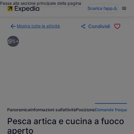
Passa alla sezione principale della pagina
Scarica l’app
Mostra tutte le attività
Condividi
Torna
alla
5+
pagina
dei
risultati
di
ricerca
delle
attività
Panoramica
Informazioni sull’attività
Posizione
Domande frequenti
Pesca artica e cucina a fuoco
aperto