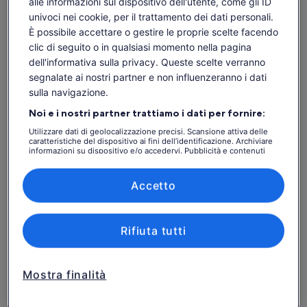
alle informazioni sul dispositivo dell'utente, come gli ID
-
-
-
-
fuoco scoppiettante in una tradizionale Kota lappone e
univoci nei cookie, per il trattamento dei dati personali.
prepareremo il pesce più fresco che tu abbia mai
I contenuti di questa pagina possono essere stati
È possibile accettare o gestire le proprie scelte facendo
assaggiato. Imparerai i metodi tradizionali di cottura del
tradotti automaticamente.
clic di seguito o in qualsiasi momento nella pagina
pesce, con tutta l'attrezzatura necessaria fornita da
Vai ai biglietti
Visualizza il testo originale (in inglese)
dell'informativa sulla privacy. Queste scelte verranno
Xwander.
Apertur
Comunicaci la tua opinione su questa traduzione
segnalate ai nostri partner e non influenzeranno i dati
Questa esperienza è perfetta per amici, coppie e famiglie. I
in
sulla navigazione.
bambini possono divertirsi con attività come lo slittino e lo
una
Cosa include e cosa no
nuova
slittino, garantendo a tutti un'esperienza memorabile.
Noi e i nostri partner trattiamo i dati per fornire:
scheda
Le nostre acque fredde e limpide rendono il pesce
Utilizzare dati di geolocalizzazione precisi. Scansione attiva delle
Trasferimenti da Ivalo e ritorno
caratteristiche del dispositivo ai fini dell’identificazione. Archiviare
incredibilmente fresco. Unisciti a noi in questa incredibile
informazioni su dispositivo e/o accedervi. Pubblicità e contenuti
Cibo e bevande
esperienza invernale!
personalizzati, misurazione delle prestazioni dei contenuti e degli
annunci, ricerche sul pubblico, sviluppo di servizi.
Attrezzature da pesca
Elenco dei partner (fornitori)
Accetto
Servizi di guida
Attività extra opzionali come sauna in tenda e nuoto
nel ghiaccio
Rifiuta tutti
Trasferimenti supplementari da Inari, Nellim,
Kakslauttanen, Kiilopää e Saariselkä
Mostra finalità
Da sapere prima di
prenotare