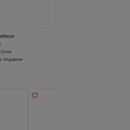
tilizzo
y
 Drive
e, Singapore