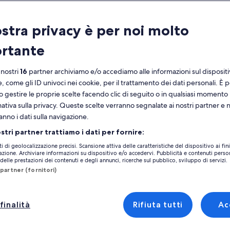
ratteristiche
ostra privacy è per noi molto
Cancellazione
9h
rtante
gratuita
Voucher
Conferma
 nostri
16
partner archiviamo e/o accediamo alle informazioni sul disposit
elettronico
immediata
e, come gli ID univoci nei cookie, per il trattamento dei dati personali. È p
Vedi 
o gestire le proprie scelte facendo clic di seguito o in qualsiasi momento
noramica
mativa sulla privacy. Queste scelte verranno segnalate ai nostri partner e 
anno i dati sulla navigazione.
Scopri la collezione di Floral Fantasy,
Luogo dell’attività
composta da un centinaio di specie
ostri partner trattiamo i dati per fornire:
Garden By The B
Ammira gli interni della Cloud Forest pieni di
ti di geolocalizzazione precisi. Scansione attiva delle caratteristiche del dispositivo ai fini
18 Marina Gardens
nebbia
cazione. Archiviare informazioni su dispositivo e/o accedervi. Pubblicità e contenuti person
elle prestazioni dei contenuti e degli annunci, ricerche sul pubblico, sviluppo di servizi.
018953, Singapor
Esplora la più grande serra di vetro del
partner (fornitori)
Guinness World Record
Luogo d’incontro/u
Scoprire la vegetazione che normalmente
Garden by the Ba
proviene da 2.000 mete
finalità
Rifiuta tutti
Ac
tra altro
18 Marina Gardens
018953, Singapor