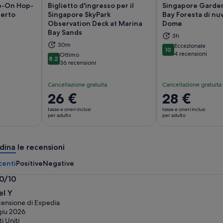
p-On Hop-
Biglietto d'ingresso per il
Singapore Garden
perto
Singapore SkyPark
Bay Foresta di nu
Observation Deck at Marina
Dome
tura in una nuova scheda
Apertura in una nuova scheda
Ap
Bay Sands
3h
30m
Eccezionale
10
10 su 10
4 recensioni
Ottimo
8.2
8.2 su 10
36 recensioni
Cancellazione gratuita
Cancellazione gratuita
Il
26 €
Il
28 €
prezzo
prezzo
tasse e oneri inclusi
tasse e oneri inclusi
è
è
per adulto
per adulto
26 €
28 €
per
per
dina le recensioni
adulto
adulto
centi
Positive
Negative
.0/10
0
el Y
ensione di Expedia
giu 2026
ti Uniti