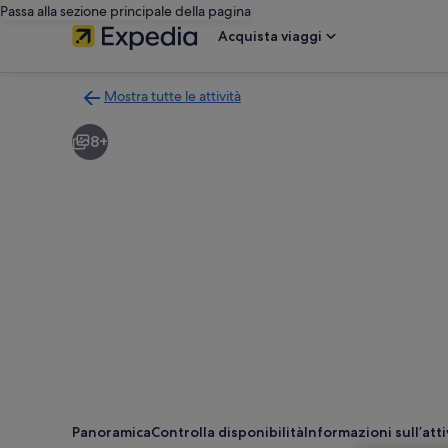
Passa alla sezione principale della pagina
Acquista viaggi
Mostra tutte le attività
Torna
alla
8+
pagina
dei
risultati
di
ricerca
delle
attività
Panoramica
Controlla disponibilità
Informazioni sull’atti