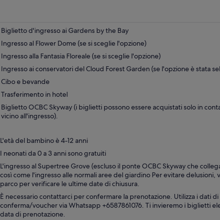
in
una
nuova
scheda
Biglietto d'ingresso ai Gardens by the Bay
Ingresso al Flower Dome (se si sceglie l'opzione)
Ingresso alla Fantasia Floreale (se si sceglie l'opzione)
Ingresso ai conservatori del Cloud Forest Garden (se l'opzione è stata se
Cibo e bevande
Trasferimento in hotel
Biglietto OCBC Skyway (i biglietti possono essere acquistati solo in contan
vicino all'ingresso).
L'età del bambino è 4-12 anni
I neonati da 0 a 3 anni sono gratuiti
L'ingresso al Supertree Grove (escluso il ponte OCBC Skyway che collega 
così come l'ingresso alle normali aree del giardino Per evitare delusioni, vis
parco per verificare le ultime date di chiusura.
È necessario contattarci per confermare la prenotazione. Utilizza i dati di 
conferma/voucher via Whatsapp +6587861076. Ti invieremo i biglietti elet
data di prenotazione.