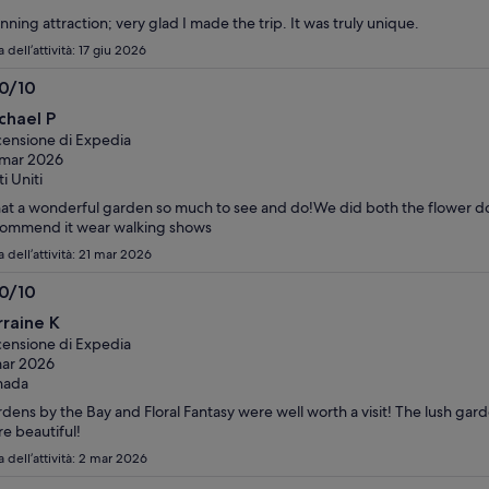
nning attraction; very glad I made the trip. It was truly unique.
 dell’attività: 17 giu 2026
.0/10
0
chael P
ensione di Expedia
 mar 2026
ti Uniti
t a wonderful garden so much to see and do!We did both the flower do
ommend it wear walking shows
 dell’attività: 21 mar 2026
.0/10
0
rraine K
ensione di Expedia
ar 2026
nada
dens by the Bay and Floral Fantasy were well worth a visit! The lush ga
e beautiful!
 dell’attività: 2 mar 2026