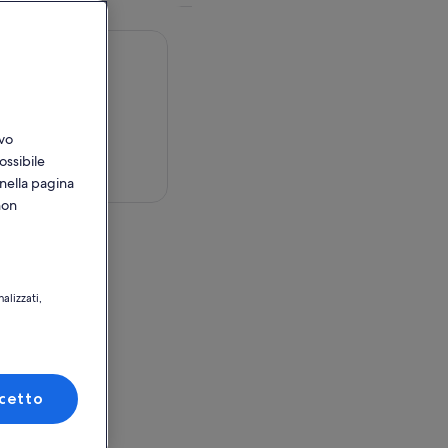
ivo
ossibile
sulla mappa
 nella pagina
non
ay
 Drive
alizzati,
e, Singapore
tilizzo
y
cetto
 Drive
e, Singapore