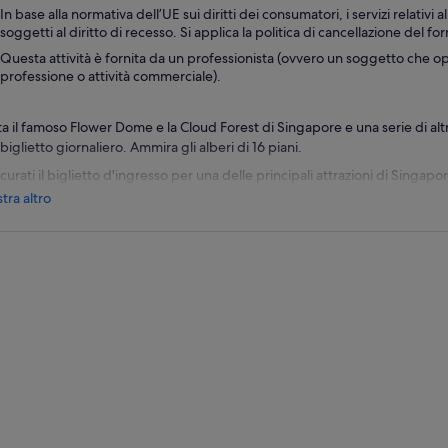
In base alla normativa dell’UE sui diritti dei consumatori, i servizi relativi a
soggetti al diritto di recesso. Si applica la politica di cancellazione del for
Questa attività è fornita da un professionista (ovvero un soggetto che op
professione o attività commerciale).
ta il famoso Flower Dome e la Cloud Forest di Singapore e una serie di altre
biglietto giornaliero. Ammira gli alberi di 16 piani.
curati il biglietto d'ingresso per una delle principali attrazioni di Singap
ti una serie di giardini ricchi di flora e fauna inseriti in strutture interne
tra altro
le opzioni per visitare la Foresta delle Nuvole o l'Osservatorio dei Superalber
den by the Bay's Flower Dome, la serra più grande del mondo, e assisti alla
siti e piante rigogliose. Visita diversi giardini come il Giardino Mediterran
ulente, il Giardino Australiano e altri ancora.
ai scelto l'opzione del biglietto d'ingresso alla Foresta delle Nuvole, dirig
 vanta una delle cascate interne più grandi del mondo, alta 35 metri. Im
deggiante, caratterizzato da una vegetazione tipicamente originaria di ha
zza.
a di concludere la tua visita, assicurati di dare un'occhiata all'impressio
hidee “Flight of the Moth”, una straordinaria selezione di orchidee che fo
cata.