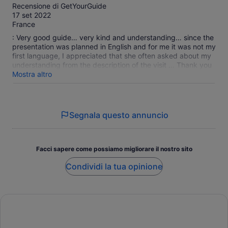
su
Recensione di GetYourGuide
10
17 set 2022
France
: Very good guide… very kind and understanding… since the
presentation was planned in English and for me it was not my
first language, I appreciated that she often asked about my
understanding from the description of the visit … Thank you
again!
Mostra altro
Segnala questo annuncio
Facci sapere come possiamo migliorare il nostro sito
Condividi la tua opinione