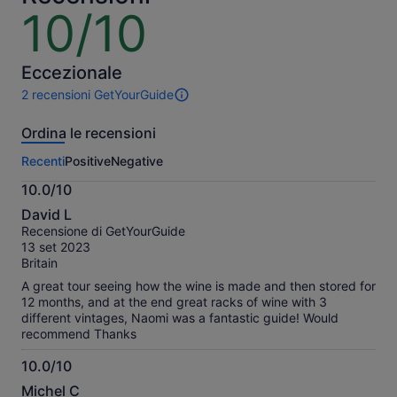
10/10
10
su
10
Eccezionale
2 recensioni GetYourGuide
2
recensioni
Ordina le recensioni
di
questa
Recenti
Positive
Negative
attività.
Maggiori
10.0/10
informazioni
10.0
sulle
David L
su
nostre
Recensione di GetYourGuide
10
recensioni
13 set 2023
verificate
Britain
A great tour seeing how the wine is made and then stored for
12 months, and at the end great racks of wine with 3
different vintages, Naomi was a fantastic guide! Would
recommend Thanks
10.0/10
10.0
Michel C