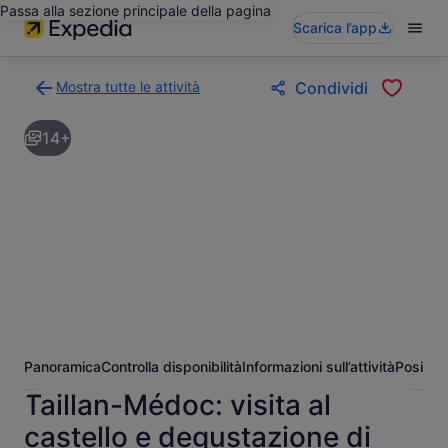
Passa alla sezione principale della pagina
Scarica l’app
Mostra tutte le attività
Condividi
Torna
alla
14+
pagina
dei
risultati
di
ricerca
delle
attività
Panoramica
Controlla disponibilità
Informazioni sull’attività
Posizio
Taillan-Médoc: visita al
castello e degustazione di