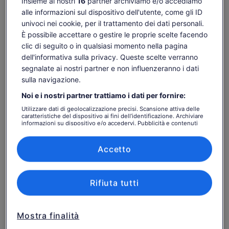
Insieme ai nostri
16
partner archiviamo e/o accediamo
alle informazioni sul dispositivo dell'utente, come gli ID
univoci nei cookie, per il trattamento dei dati personali.
Controlla disponibilità
È possibile accettare o gestire le proprie scelte facendo
clic di seguito o in qualsiasi momento nella pagina
Cambia date
Cambia
dell'informativa sulla privacy. Queste scelte verranno
date
segnalate ai nostri partner e non influenzeranno i dati
sab 8 ago
dom 9 ago
lun 10 ago
mar 11 ago
mer 12 ago
sulla navigazione.
-
-
33 €
33 €
33 €
Noi e i nostri partner trattiamo i dati per fornire:
I contenuti di questa pagina possono essere stati
Utilizzare dati di geolocalizzazione precisi. Scansione attiva delle
tradotti automaticamente.
Il
33 €
caratteristiche del dispositivo ai fini dell’identificazione. Archiviare
informazioni su dispositivo e/o accedervi. Pubblicità e contenuti
Visualizza il testo originale (in inglese)
Vai ai biglietti
prezzo
personalizzati, misurazione delle prestazioni dei contenuti e degli
tasse e oneri inclusi
Apertur
Comunicaci la tua opinione su questa traduzione
è
annunci, ricerche sul pubblico, sviluppo di servizi.
per adulto
in
33 €
Elenco dei partner (fornitori)
Accetto
una
per
nuova
Cosa include e cosa no
adulto
scheda
Rifiuta tutti
Tour della cantina
Degustazione di 2 vini
Mostra finalità
Prelievo e consegna dell'hotel