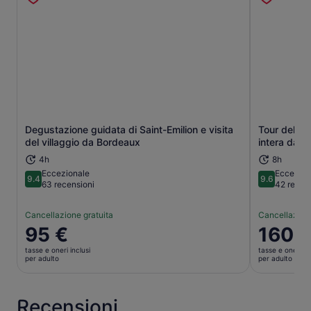
Degustazione guidata di Saint-Emilion e visita
Tour del vin
Apertura in una nuova scheda
del villaggio da Bordeaux
intera da 
4h
8h
Eccezionale
Eccezion
9.4
9.6
9.4 su 10
9.6 su 10
63 recensioni
42 recen
Cancellazione gratuita
Cancellazione
Il
95 €
Il
160 
prezzo
prezzo
tasse e oneri inclusi
tasse e oneri in
è
è
per adulto
per adulto
95 €
160 €
per
per
adulto
adulto
Recensioni