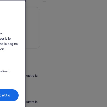
ivo
ossibile
sulla mappa
 nella pagina
non
d
oad
alizzati,
ew South Wales, Australia
tilizzo
es
cetto
oad
ew South Wales, Australia