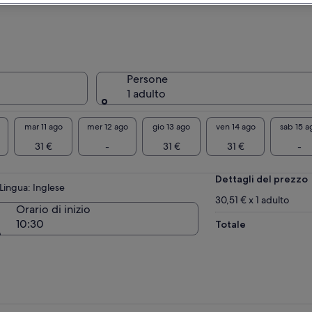
 di oliva locali, nonché una selezione di
mellate stagionali, fonte e condimenti, tutti
tivati e realizzati in loco per il tuo divertimento.
Persone
1 adulto
mar 11 ago
mer 12 ago
gio 13 ago
ven 14 ago
sab 15 a
31 €
-
31 €
31 €
-
Dettagli del prezzo
Lingua: Inglese
30,51 € x 1 adulto
Orario di inizio
10:30
Totale