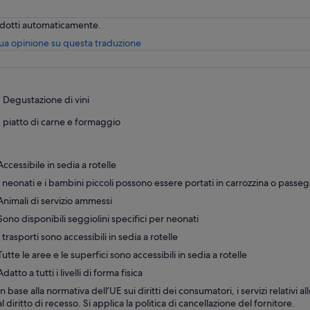
radotti automaticamente.
Apertura
tua opinione su questa traduzione
in
una
nuova
scheda
Degustazione di vini
piatto di carne e formaggio
Accessibile in sedia a rotelle
I neonati e i bambini piccoli possono essere portati in carrozzina o passe
Animali di servizio ammessi
Sono disponibili seggiolini specifici per neonati
I trasporti sono accessibili in sedia a rotelle
Tutte le aree e le superfici sono accessibili in sedia a rotelle
Adatto a tutti i livelli di forma fisica
In base alla normativa dell’UE sui diritti dei consumatori, i servizi relativi a
al diritto di recesso. Si applica la politica di cancellazione del fornitore.