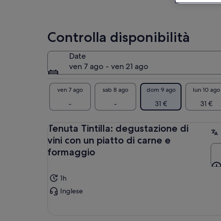
oli
mar
col
Controlla disponibilità
Date
ven 7 ago - ven 21 ago
ven 7 ago
sab 8 ago
dom 9 ago
lun 10 ago
-
-
31 €
31 €
Tenuta Tintilla: degustazione di
vini con un piatto di carne e
formaggio
1h
Inglese