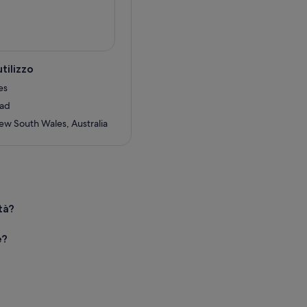
tilizzo
es
oad
ew South Wales, Australia
tà?
e?