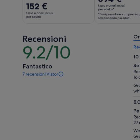
prezzo
Il
152 €
tasse e oneri inclusi
è
per adulto*
prezzo
tasse e oneri inclusi
*Puoi prenotare a un prezzo p
594 €
è
per adulto
selezionando più adulti
per
152 €
adulto*
per
*Puoi
Recensioni
adulto
Or
prenotare
9.2/10
9.2
Re
a
su
un
10
10
prezzo
10.
Fantastico
Se
più
su
Rec
7 recensioni Viator
basso,
10
7
16 
selezionando
recensioni
Gre
di
più
whi
questa
adulti
attività.
8.
Maggiori
8.
informazioni
Pe
su
sulle
Rec
10
nostre
27 
recensioni
We 
verificate
Gre