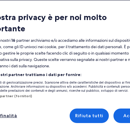
ratteristiche
ostra privacy è per noi molto
Cancellazione
1h
rtante
gratuita
Voucher
Conferma
 nostri
16
partner archiviamo e/o accediamo alle informazioni sul disposit
elettronico
immediata
e, come gli ID univoci nei cookie, per il trattamento dei dati personali. È p
Vedi 
o gestire le proprie scelte facendo clic di seguito o in qualsiasi momento
noramica
mativa sulla privacy. Queste scelte verranno segnalate ai nostri partner e 
anno i dati sulla navigazione.
ai seduto e guidato da uno dei nostri esperti
Luogo dell’attività
laboratori attraverso una degustazione di 8
ostri partner trattiamo i dati per fornire:
725 Hermitage R
 nostri premiati vini boutique premiati, tutti
ti di geolocalizzazione precisi. Scansione attiva delle caratteristiche del dispositivo ai fini
tivati nel nostro vigneto e realizzati in loco nella
725 Hermitage R
cazione. Archiviare informazioni su dispositivo e/o accedervi. Pubblicità e contenuti person
tra altro
tra cantina. Mentre vi godete i formaggi
elle prestazioni dei contenuti e degli annunci, ricerche sul pubblico, sviluppo di servizi.
2320, Pokolbin, N
ali, la terrina fatta in casa, il salame boutique e
partner (fornitori)
Luogo d’incontro/u
Tenuta stagionale, preparate condimenti con
e da fornaio locale sul nostro ponte, che si
Tintilla Estate Win
accia sul nostro bellissimo vigneto.
finalità
Rifiuta tutti
Ac
725 Hermitage R
iamo anche per la degustazione di una
2320, Pokolbin, N
ma di prodotti di oliva coltivati in azienda e