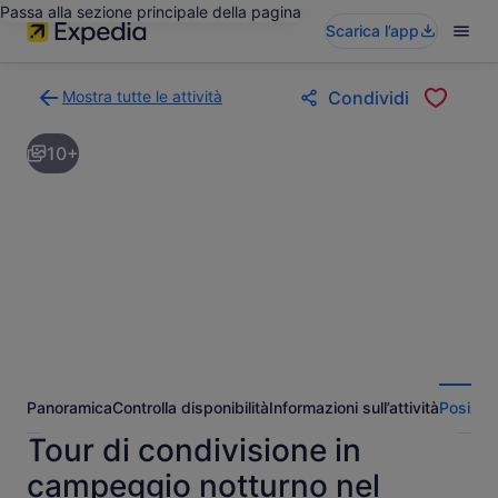
Passa alla sezione principale della pagina
Scarica l’app
Mostra tutte le attività
Condividi
Torna
alla
10+
pagina
dei
risultati
di
ricerca
delle
attività
Panoramica
Controlla disponibilità
Informazioni sull’attività
Posizio
Tour di condivisione in
campeggio notturno nel