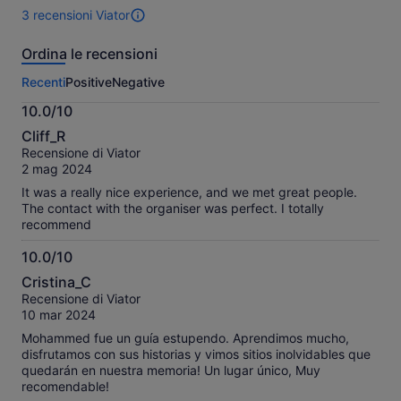
più
più
3 recensioni Viator
basso,
basso,
3
selezionando
seleziona
recensioni
Ordina le recensioni
più
più
di
questa
adulti
adulti
Recenti
Positive
Negative
attività.
Maggiori
10.0/10
informazioni
10.0
sulle
Cliff_R
su
nostre
Recensione di Viator
10
recensioni
2 mag 2024
verificate
It was a really nice experience, and we met great people.
The contact with the organiser was perfect. I totally
recommend
10.0/10
10.0
Cristina_C
su
Recensione di Viator
10
10 mar 2024
Mohammed fue un guía estupendo. Aprendimos mucho,
disfrutamos con sus historias y vimos sitios inolvidables que
quedarán en nuestra memoria! Un lugar único, Muy
recomendable!