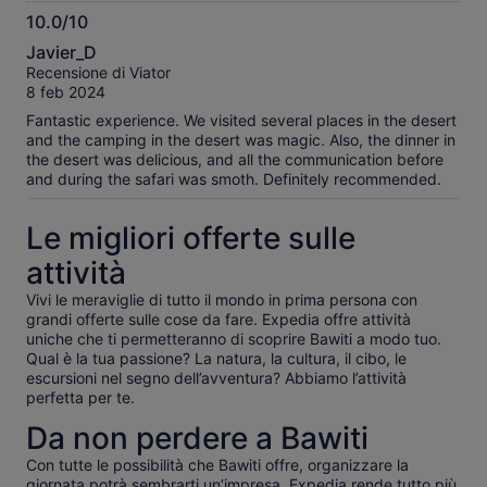
10.0/10
10.0
Javier_D
su
Recensione di Viator
10
8 feb 2024
Fantastic experience. We visited several places in the desert
and the camping in the desert was magic. Also, the dinner in
the desert was delicious, and all the communication before
and during the safari was smoth. Definitely recommended.
Le migliori offerte sulle
attività
Vivi le meraviglie di tutto il mondo in prima persona con
grandi offerte sulle cose da fare. Expedia offre attività
uniche che ti permetteranno di scoprire Bawiti a modo tuo.
Qual è la tua passione? La natura, la cultura, il cibo, le
escursioni nel segno dell’avventura? Abbiamo l’attività
perfetta per te.
Da non perdere a Bawiti
Con tutte le possibilità che Bawiti offre, organizzare la
giornata potrà sembrarti un’impresa. Expedia rende tutto più