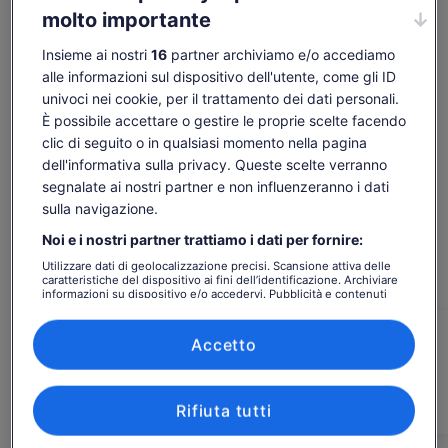
Mostra altro
attraverso una lunga esperienza. se avrò l'onore di
molto importante
presentare ai nostri ospiti il deserto in bianco e nero, daremo
il meglio di noi stessi per far loro sentire e godere della
Insieme ai nostri
16
partner archiviamo e/o accediamo
bellezza del luogo e dei suoi lati, sia culturali che geografici.
alle informazioni sul dispositivo dell'utente, come gli ID
Controlla disponibilità
univoci nei cookie, per il trattamento dei dati personali.
È possibile accettare o gestire le proprie scelte facendo
Date
clic di seguito o in qualsiasi momento nella pagina
ven 7 ago - ven 21 ago
dell'informativa sulla privacy. Queste scelte verranno
Persone
segnalate ai nostri partner e non influenzeranno i dati
1 adulto
sulla navigazione.
Noi e i nostri partner trattiamo i dati per fornire:
ven 7 ago
sab 8 ago
dom 9 ago
lun 10 ago
mar 
Utilizzare dati di geolocalizzazione precisi. Scansione attiva delle
caratteristiche del dispositivo ai fini dell’identificazione. Archiviare
134 €
134 €
134 €
134 €
13
informazioni su dispositivo e/o accedervi. Pubblicità e contenuti
personalizzati, misurazione delle prestazioni dei contenuti e degli
I contenuti di questa pagina possono essere stati
annunci, ricerche sul pubblico, sviluppo di servizi.
tradotti automaticamente.
Elenco dei partner (fornitori)
Accetto
Il
134 €
Visualizza il testo originale (in inglese)
prezzo
Vai ai biglietti
tasse e oneri inclusi
Apertur
Comunicaci la tua opinione su questa traduzione
è
per adulto*
in
134 €
*Puoi prenotare a un prezzo più basso
Rifiuta tutti
una
selezionando più di 2 adulti
per
nuova
adulto*