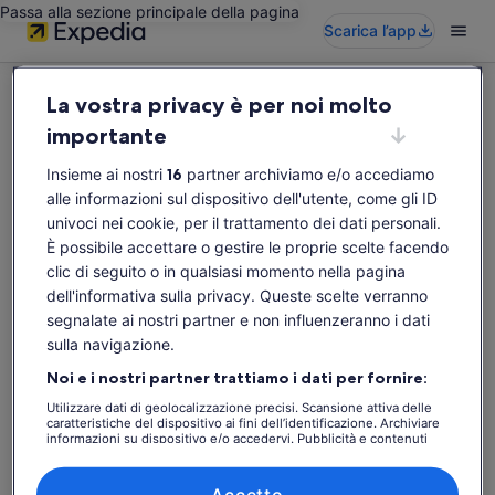
Passa alla sezione principale della pagina
Scarica l’app
La vostra privacy è per noi molto
importante
Insieme ai nostri
16
partner archiviamo e/o accediamo
Questa attività non è disponibile
alle informazioni sul dispositivo dell'utente, come gli ID
Effettua una nuova ricerca.
univoci nei cookie, per il trattamento dei dati personali.
È possibile accettare o gestire le proprie scelte facendo
clic di seguito o in qualsiasi momento nella pagina
Ripeti la ricerca
dell'informativa sulla privacy. Queste scelte verranno
segnalate ai nostri partner e non influenzeranno i dati
sulla navigazione.
Noi e i nostri partner trattiamo i dati per fornire:
Utilizzare dati di geolocalizzazione precisi. Scansione attiva delle
caratteristiche del dispositivo ai fini dell’identificazione. Archiviare
informazioni su dispositivo e/o accedervi. Pubblicità e contenuti
personalizzati, misurazione delle prestazioni dei contenuti e degli
annunci, ricerche sul pubblico, sviluppo di servizi.
Elenco dei partner (fornitori)