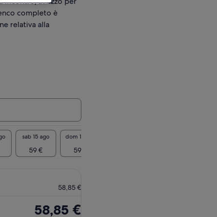
d’incontro/utilizzo per
elenco completo è
ne relativa alla
go
sab 15 ago
dom 16 ago
lun 17 ago
mar 18 ago
mer 19
59 €
59 €
59 €
59 €
59
58,85 €
Il
58,85 €
prezzo