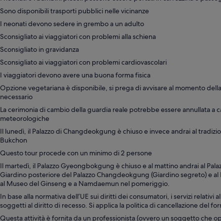
Sono disponibili trasporti pubblici nelle vicinanze
I neonati devono sedere in grembo a un adulto
Sconsigliato ai viaggiatori con problemi alla schiena
Sconsigliato in gravidanza
Sconsigliato ai viaggiatori con problemi cardiovascolari
I viaggiatori devono avere una buona forma fisica
Opzione vegetariana è disponibile, si prega di avvisare al momento dell
necessario
La cerimonia di cambio della guardia reale potrebbe essere annullata a c
meteorologiche
Il lunedì, il Palazzo di Changdeokgung è chiuso e invece andrai al tradizi
Bukchon
Questo tour procede con un minimo di 2 persone
Il martedì, il Palazzo Gyeongbokgung è chiuso e al mattino andrai al Pa
Giardino posteriore del Palazzo Changdeokgung (Giardino segreto) e a
al Museo del Ginseng e a Namdaemun nel pomeriggio.
In base alla normativa dell’UE sui diritti dei consumatori, i servizi relativi a
soggetti al diritto di recesso. Si applica la politica di cancellazione del for
Questa attività è fornita da un professionista (ovvero un soggetto che op