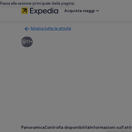
Passa alla sezione principale della pagina
Acquista viaggi
Mostra tutte le attività
Torna
alla
11+
pagina
dei
risultati
di
ricerca
delle
attività
Panoramica
Controlla disponibilità
Informazioni sull’atti