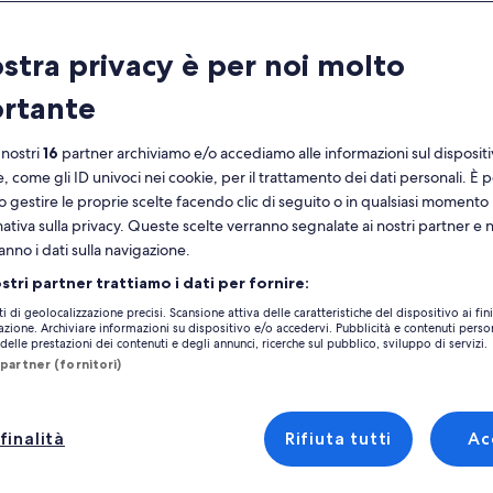
ratteristiche
ostra privacy è per noi molto
Cancellazione
8h
gratuita
rtante
Voucher elettronico
Conferma
immediata
 nostri
16
partner archiviamo e/o accediamo alle informazioni sul disposit
Prelievo presso
e, come gli ID univoci nei cookie, per il trattamento dei dati personali. È p
hotel selezionati
Vedi 
o gestire le proprie scelte facendo clic di seguito o in qualsiasi momento
mativa sulla privacy. Queste scelte verranno segnalate ai nostri partner e 
noramica
anno i dati sulla navigazione.
Luogo dell’attività
sto piccolo viaggio di gruppo inizierà con
ostri partner trattiamo i dati per fornire:
Jogyesa Temple
yesa, il centro del buddismo a Seul, dove
ti di geolocalizzazione precisi. Scansione attiva delle caratteristiche del dispositivo ai fini
45 Gyeonji-dong,
rete vedere alberi di locusta e alberi di
cazione. Archiviare informazioni su dispositivo e/o accedervi. Pubblicità e contenuti person
ksong davanti al tempio di Jogyesa. In
elle prestazioni dei contenuti e degli annunci, ricerche sul pubblico, sviluppo di servizi.
110-170, Seoul, S
tra altro
uito, trasferirai nella casa presidenziale blu il
partner (fornitori)
Luogo d’incontro/u
bolo di Cheongwadae con le tessere blu e la
ta di Gwanghwamun per vedere la cerimonia
Myeongdong Stati
cambio della guardia reale. Dopo aver visto la
finalità
Rifiuta tutti
Ac
61-7 Chungmuro 2
imonia, puoi visitare il Palazzo
Chungmuro 2(i)-ga
ongbokgung. Poi vedrai il Museo nazionale