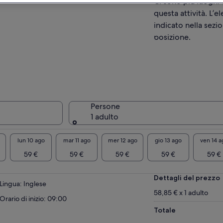
Ci sono più luoghi 
olare dove potrai vedere come la gente visse
uni secoli fa, il Palazzo Changdeokgung che è
questa attività. L’
to dichiarato patrimonio mondiale
indicato nella sezio
l'UNESCO e Insadong, un famoso vicolo
posizione.
ico che è frequentato da negozi di
iquariato, artigianato fatto a mano. Finalmente
o una lunga giornata, vedrai Namdaemun, la
ta principale di Seoul. Questa è una giornata
na di molte informazioni su Seoul e le
dizioni coreane.
Persone
1 adulto
lun 10 ago
mar 11 ago
mer 12 ago
gio 13 ago
ven 14 a
59 €
59 €
59 €
59 €
59 €
Dettagli del prezzo
Lingua: Inglese
58,85 € x 1 adulto
Orario di inizio: 09:00
Totale