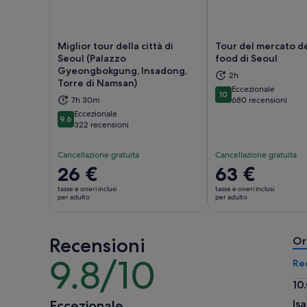
Miglior tour della città di
Tour del mercato de
Seoul (Palazzo
food di Seoul
Gyeongbokgung, Insadong,
2h
Apertura in una nuova scheda
Aper
Torre di Namsan)
Eccezionale
10
10 su 10
7h 30m
680 recensioni
Eccezionale
9.6
9.6 su 10
322 recensioni
Cancellazione gratuita
Cancellazione gratuita
Il
26 €
Il
63 €
prezzo
prezzo
tasse e oneri inclusi
tasse e oneri inclusi
è
è
per adulto
per adulto
26 €
63 €
per
per
Recensioni
adulto
adulto
Or
9.8/10
9.8
Re
su
10
10
10.
Eccezionale
Is