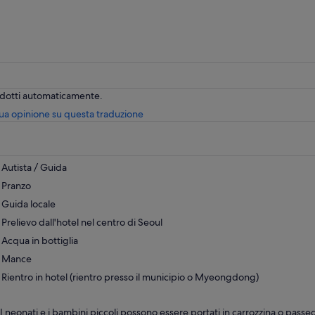
radotti automaticamente.
Apertura
tua opinione su questa traduzione
in
una
nuova
scheda
Autista / Guida
Pranzo
Guida locale
Prelievo dall'hotel nel centro di Seoul
Acqua in bottiglia
Mance
Rientro in hotel (rientro presso il municipio o Myeongdong)
I neonati e i bambini piccoli possono essere portati in carrozzina o pass