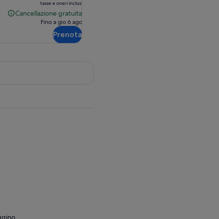
tasse e oneri inclusi
è
Cancellazione gratuita
Cancellazione
58,85 €
Fino a gio 6 ago
gratuita
Prenota
eggino