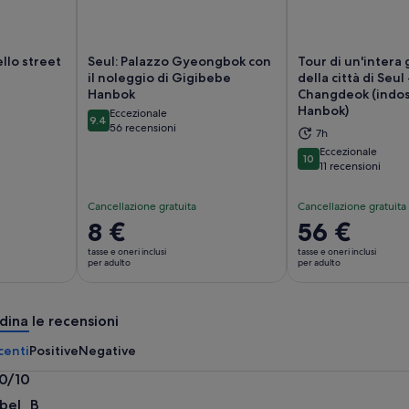
llo street
Seul: Palazzo Gyeongbok con
Tour di un'intera 
il noleggio di Gigibebe
della città di Seul
Hanbok
Changdeok (indo
tura in una nuova scheda
Apertura in una nuova scheda
Ap
Hanbok)
Eccezionale
9.4
9.4 su 10
56 recensioni
7h
Eccezionale
10
10 su 10
11 recensioni
Cancellazione gratuita
Cancellazione gratuita
Il
8 €
Il
56 €
prezzo
prezzo
tasse e oneri inclusi
tasse e oneri inclusi
è
è
per adulto
per adulto
8 €
56 €
per
per
dina le recensioni
adulto
adulto
centi
Positive
Negative
.0/10
0
abel_B