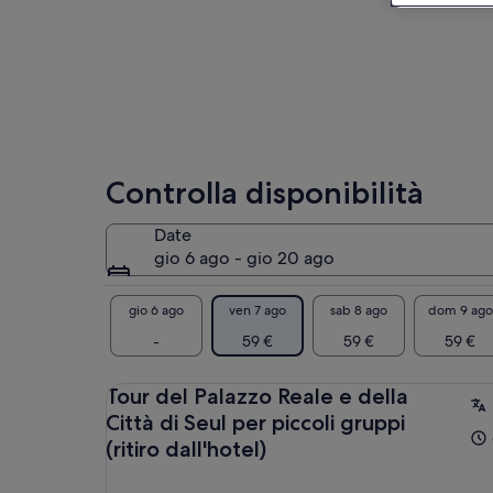
pop
alc
sta
del
ant
ant
dop
por
pie
Controlla disponibilità
tra
Date
gio 6 ago - gio 20 ago
gio 6 ago
ven 7 ago
sab 8 ago
dom 9 ago
-
59 €
59 €
59 €
Tour del Palazzo Reale e della
Città di Seul per piccoli gruppi
(ritiro dall'hotel)