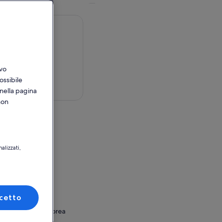
ivo
ossibile
sulla mappa
 nella pagina
non
 Jongno-gu,
alizzati,
outh Korea
tilizzo
on Exit 10
cetto
(i)-ga
, Seoul, South Korea