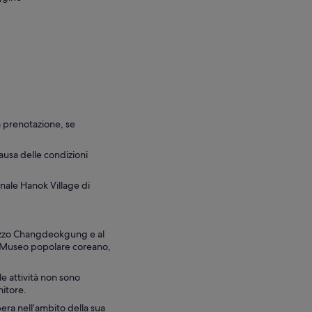
a prenotazione, se
ausa delle condizioni
onale Hanok Village di
lazzo Changdeokgung e al
l Museo popolare coreano,
lle attività non sono
nitore.
era nell’ambito della sua