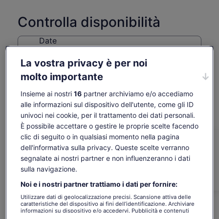
Controlla disponibilità
Date
sab 8 ago - sab 22 ago
La vostra privacy è per noi
Persone
molto importante
1 viaggiatore
Insieme ai nostri
16
partner archiviamo e/o accediamo
gio 13 ago
ven 14 ago
sab 15 ago
dom 16 ago
lun 17 ago
alle informazioni sul dispositivo dell'utente, come gli ID
univoci nei cookie, per il trattamento dei dati personali.
-
-
1.900 €
1.900 €
1.900 €
È possibile accettare o gestire le proprie scelte facendo
I contenuti di questa pagina possono essere stati
clic di seguito o in qualsiasi momento nella pagina
tradotti automaticamente.
Il
1.900 €
dell'informativa sulla privacy. Queste scelte verranno
Visualizza il testo originale (in inglese)
prezzo
segnalate ai nostri partner e non influenzeranno i dati
Vai ai biglietti
tasse e oneri inclusi
Apertur
Comunicaci la tua opinione su questa traduzione
è
sulla navigazione.
per viaggiatore*
in
1.900 €
*Puoi prenotare a un prezzo più basso
una
selezionando più di 2 adulti
Noi e i nostri partner trattiamo i dati per fornire:
Cosa include e cosa no
per
nuova
viaggiatore*
Utilizzare dati di geolocalizzazione precisi. Scansione attiva delle
scheda
caratteristiche del dispositivo ai fini dell’identificazione. Archiviare
*Puoi
Auto di lusso
informazioni su dispositivo e/o accedervi. Pubblicità e contenuti
prenotare
personalizzati, misurazione delle prestazioni dei contenuti e degli