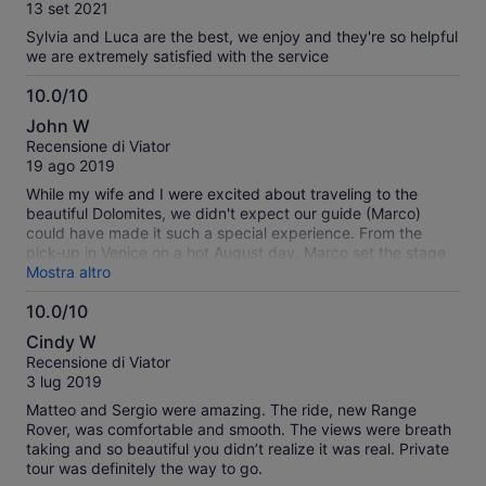
10
13 set 2021
Sylvia and Luca are the best, we enjoy and they're so helpful
we are extremely satisfied with the service
10.0/10
10.0
John W
su
Recensione di Viator
10
19 ago 2019
While my wife and I were excited about traveling to the
beautiful Dolomites, we didn't expect our guide (Marco)
could have made it such a special experience. From the
pick-up in Venice on a hot August day, Marco set the stage
for a day of learning about the history of Venice and Veneto.
Mostra altro
We made plans on the way since it was the first day of Italian
10.0/10
holidays and the traffic was a consideration. So we chose a
10.0
relaxing trip to Cortina and Cinque Torri (the Five Towers).
Cindy W
We took a leisurely tour through Cortina where we had some
su
Recensione di Viator
nice italian expresso and Marco jumped into the local bakery
10
3 lug 2019
to get us a sampling of the local rye breads. Throughout the
walk we were given a historical overview of the region,
Matteo and Sergio were amazing. The ride, new Range
languages and Tyrol influence. It was truly educational. Next
Rover, was comfortable and smooth. The views were breath
stop, a chair lift to Cinque Torri and a truly spectacular 360
taking and so beautiful you didn’t realize it was real. Private
panoramic view of the Dolomites. The day started with some
tour was definitely the way to go.