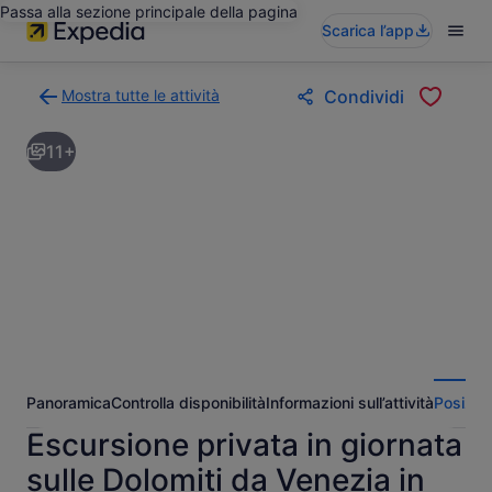
Passa alla sezione principale della pagina
Scarica l’app
Mostra tutte le attività
Condividi
Torna
alla
11+
pagina
dei
risultati
di
ricerca
delle
attività
Panoramica
Controlla disponibilità
Informazioni sull’attività
Posizio
Escursione privata in giornata
sulle Dolomiti da Venezia in