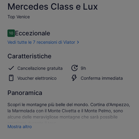
Mercedes Class e Lux
Top Venice​
Recensioni
Eccezionale
10
10 su 10
Vedi tutte le 7 recensioni di Viator
Eccezionale
Caratteristiche
10.0
10.0 su 10
Mostra
Cancellazione gratuita
9h
tutte e 7
le
Voucher elettronico
Conferma immediata
recensioni
di Viator
Panoramica
Scopri le montagne più belle del mondo. Cortina d'Ampezzo,
la Marmolada con il Monte Civetta e il Monte Pelmo, sono
alcune delle meravigliose montagne che sarà possibile
ammirare durante il tour.
Mostra altro
Vi preghiamo di contattarci in anticipo per conoscere gli
itinerari disponibili