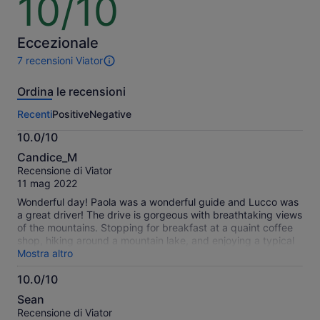
10/10
su
10
Eccezionale
7 recensioni Viator
7
recensioni
Ordina le recensioni
di
questa
Recenti
Positive
Negative
attività.
Maggiori
10.0/10
informazioni
10.0
sulle
Candice_M
su
nostre
Recensione di Viator
10
recensioni
11 mag 2022
verificate
Wonderful day! Paola was a wonderful guide and Lucco was
a great driver! The drive is gorgeous with breathtaking views
of the mountains. Stopping for breakfast at a quaint coffee
shop, hiking around a mountain lake, and enjoying a typical
lunch was all just perfect! Highly recommend!!
Mostra altro
10.0/10
10.0
Sean
su
Recensione di Viator