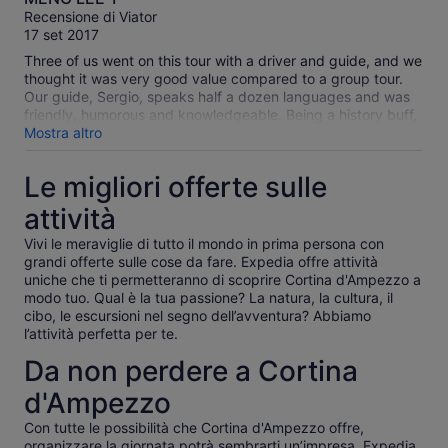
su
Recensione di Viator
10
17 set 2017
Three of us went on this tour with a driver and guide, and we
thought it was very good value compared to a group tour.
Our guide, Sergio, speaks half a dozen languages and was
friendly, humorous and knowledgeable. Being a history buff,
he sprinkled the tour with lots of historical details, political
Mostra altro
and social commentary. The scenery was beautiful and we
drove through many quaint alpine villages which felt like
Le migliori offerte sulle
Switzerland more than Italy. We even personalized our tour
with a lunch at a rustic mountaintop restaurant with
attività
panoramic views of the Dolomites. Had a great time!
Vivi le meraviglie di tutto il mondo in prima persona con
grandi offerte sulle cose da fare. Expedia offre attività
uniche che ti permetteranno di scoprire Cortina d'Ampezzo a
modo tuo. Qual è la tua passione? La natura, la cultura, il
cibo, le escursioni nel segno dell’avventura? Abbiamo
l’attività perfetta per te.
Da non perdere a Cortina
d'Ampezzo
Con tutte le possibilità che Cortina d'Ampezzo offre,
organizzare la giornata potrà sembrarti un’impresa. Expedia