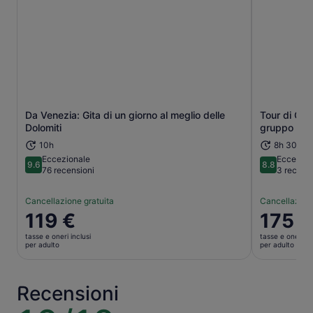
Da Venezia: Gita di un giorno al meglio delle
Tour di Cort
Apertura in una nuova scheda
Dolomiti
gruppo di u
10h
8h 30m
Eccezionale
Eccellen
9.6
8.8
9.6 su 10
8.8 su 10
76 recensioni
3 recensi
Cancellazione gratuita
Cancellazione
Il
119 €
Il
175 €
prezzo
prezzo
tasse e oneri inclusi
tasse e oneri in
è
è
per adulto
per adulto
119 €
175 €
per
per
adulto
adulto
Recensioni
10