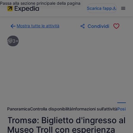
Passa alla sezione principale della pagina
Scarica l’app
Mostra tutte le attività
Condividi
Torna
alla
3+
pagina
dei
risultati
di
ricerca
delle
attività
Panoramica
Controlla disponibilità
Informazioni sull’attività
Posizio
Tromsø: Biglietto d'ingresso al
Museo Troll con esperienza