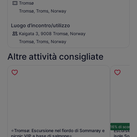
Tromsø
Tromsø, Troms, Norway
Luogo d’incontro/utilizzo
Kaigata 3, 9008 Tromsø, Norway
Tromsø, Troms, Norway
Altre attività consigliate
16% di sconto
⭐Tromsø: Escursione nel fiordo di Sommarøy e
Escursione d
Apertura in una nuova scheda
picnic VIP a base di salmone⭐
isole Somm