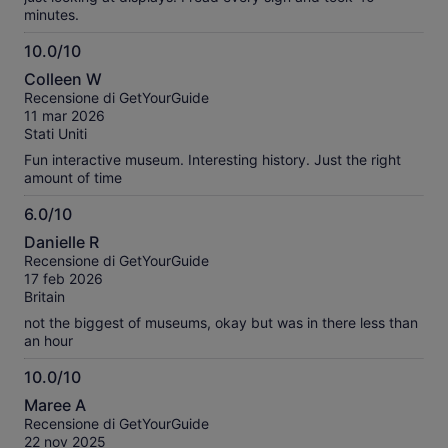
minutes.
10.0/10
10.0
Colleen W
su
Recensione di GetYourGuide
10
11 mar 2026
Stati Uniti
Fun interactive museum. Interesting history. Just the right
amount of time
6.0/10
6.0
Danielle R
su
Recensione di GetYourGuide
10
17 feb 2026
Britain
not the biggest of museums, okay but was in there less than
an hour
10.0/10
10.0
Maree A
su
Recensione di GetYourGuide
10
22 nov 2025