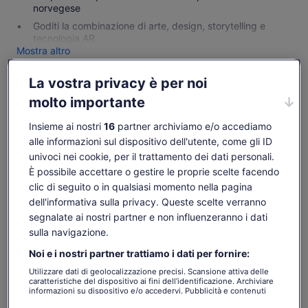
norvegese
Goditi la combinazione di arte, design, storytelling e
tecnologia AR
Mostra altro
La vostra privacy è per noi
molto importante
Controlla disponibilità
Insieme ai nostri
16
partner archiviamo e/o accediamo
Cambia date
Cambia
alle informazioni sul dispositivo dell'utente, come gli ID
date
univoci nei cookie, per il trattamento dei dati personali.
ven 7 ago
sab 8 ago
dom 9 ago
lun 10 ago
mar 
È possibile accettare o gestire le proprie scelte facendo
18 €
18 €
18 €
18 €
1
clic di seguito o in qualsiasi momento nella pagina
dell'informativa sulla privacy. Queste scelte verranno
I contenuti di questa pagina possono essere stati
segnalate ai nostri partner e non influenzeranno i dati
tradotti automaticamente.
Il
18 €
sulla navigazione.
Visualizza il testo originale (in inglese)
Vai ai biglietti
prezzo
tasse e oneri inclusi
Apertur
Comunicaci la tua opinione su questa traduzione
è
Noi e i nostri partner trattiamo i dati per fornire:
per adulto
in
18 €
una
Utilizzare dati di geolocalizzazione precisi. Scansione attiva delle
per
caratteristiche del dispositivo ai fini dell’identificazione. Archiviare
nuova
Cosa include e cosa no
informazioni su dispositivo e/o accedervi. Pubblicità e contenuti
adulto
scheda
personalizzati, misurazione delle prestazioni dei contenuti e degli