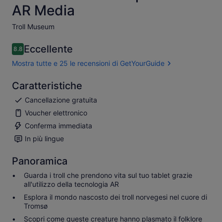
AR Media
Troll Museum​
Eccellente
8.8
8.8 su 10
Mostra tutte e 25 le recensioni di GetYourGuide
Caratteristiche
Cancellazione gratuita
Voucher elettronico
Conferma immediata
In più lingue
Panoramica
Guarda i troll che prendono vita sul tuo tablet grazie
all'utilizzo della tecnologia AR
Esplora il mondo nascosto dei troll norvegesi nel cuore di
Tromsø
Scopri come queste creature hanno plasmato il folklore