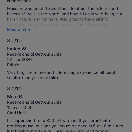
Netherlands
Museum was great! I loved the info about the folklore and
history of trolls in the North, and how it ties in with living in a
harsh natural environment. Also great to have all info
translated into different languages. The AR is a great
addition but needs further development to really create an
Mostra altro
immersive experience. Entrance can also be improved, the
8.0/10
dark staircase up to the actual museum feels very dated and
8.0
unwelcoming. If the neighbors agree it could be made into a
Finley W
cool troll cave
su
Recensione di GetYourGuide
10
26 mar 2026
Britain
Very fun, interactive and interesting experience although
smaller than you may think.
8.0/10
8.0
Mike B
su
Recensione di GetYourGuide
10
12 mar 2026
Stati Uniti
It’s super short for a $20 entry price. If you aren’t into
reading museum signs you could be done in 5 or 10 minutes
just looking at displays. I read every sign and took 40