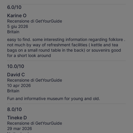
Maggiori
6.0/10
informazioni
6.0
sulle
Karine O
su
nostre
Recensione di GetYourGuide
10
recensioni
5 giu 2026
verificate
Britain
easy to find. some interesting information regarding folklore .
not much by way of refreshment facilities ( kettle and tea
bags on a small round table in the back) or souvenirs good
for a short look around
10.0/10
10.0
David C
su
Recensione di GetYourGuide
10
10 apr 2026
Britain
Fun and informative museum for young and old.
8.0/10
8.0
Tineke D
su
Recensione di GetYourGuide
10
29 mar 2026