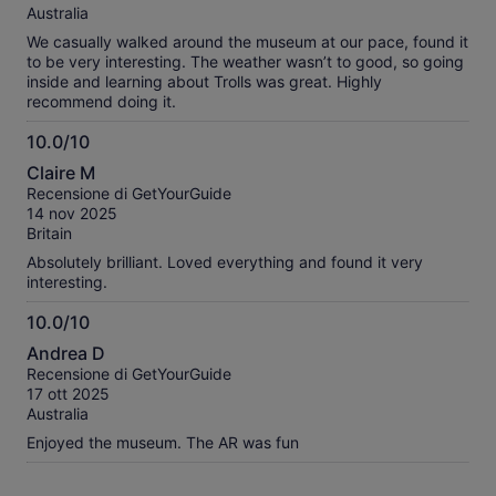
Australia
We casually walked around the museum at our pace, found it
to be very interesting. The weather wasn’t to good, so going
inside and learning about Trolls was great. Highly
recommend doing it.
10.0/10
10.0
Claire M
su
Recensione di GetYourGuide
10
14 nov 2025
Britain
Absolutely brilliant. Loved everything and found it very
interesting.
10.0/10
10.0
Andrea D
su
Recensione di GetYourGuide
10
17 ott 2025
Australia
Enjoyed the museum. The AR was fun