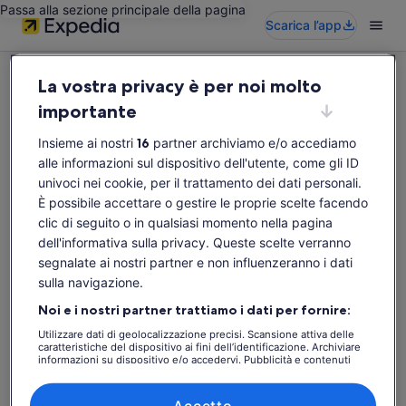
Passa alla sezione principale della pagina
Scarica l’app
La vostra privacy è per noi molto
importante
Insieme ai nostri
16
partner archiviamo e/o accediamo
Questa attività non è disponibile
alle informazioni sul dispositivo dell'utente, come gli ID
Effettua una nuova ricerca.
univoci nei cookie, per il trattamento dei dati personali.
È possibile accettare o gestire le proprie scelte facendo
clic di seguito o in qualsiasi momento nella pagina
Ripeti la ricerca
dell'informativa sulla privacy. Queste scelte verranno
segnalate ai nostri partner e non influenzeranno i dati
sulla navigazione.
Noi e i nostri partner trattiamo i dati per fornire:
Utilizzare dati di geolocalizzazione precisi. Scansione attiva delle
caratteristiche del dispositivo ai fini dell’identificazione. Archiviare
informazioni su dispositivo e/o accedervi. Pubblicità e contenuti
personalizzati, misurazione delle prestazioni dei contenuti e degli
annunci, ricerche sul pubblico, sviluppo di servizi.
Elenco dei partner (fornitori)