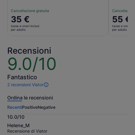
Cancellazione gratuita
Cancellazione
Il
35 €
Il
55 €
prezzo
prezzo
tasse e oneri inclusi
tasse e oneri in
è
è
per adulto
per adulto
35 €
55 €
per
per
adulto
adulto
Recensioni
9.0/10
9.0
su
10
Fantastico
2 recensioni Viator
2
recensioni
Ordina le recensioni
di
questa
Recenti
Positive
Negative
attività.
Maggiori
10.0/10
informazioni
10.0
sulle
Helene_M
su
nostre
Recensione di Viator
10