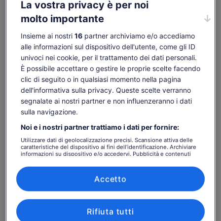
La vostra privacy è per noi
molto importante
Controlla disponibilità
Insieme ai nostri
16
partner archiviamo e/o accediamo
Date
alle informazioni sul dispositivo dell'utente, come gli ID
ven 7 ago - ven 21 ago
univoci nei cookie, per il trattamento dei dati personali.
È possibile accettare o gestire le proprie scelte facendo
Persone
clic di seguito o in qualsiasi momento nella pagina
1 adulto
dell'informativa sulla privacy. Queste scelte verranno
segnalate ai nostri partner e non influenzeranno i dati
sab 8 ago
dom 9 ago
lun 10 ago
mar 11 ago
mer 12 ago
sulla navigazione.
-
-
40 €
-
40 €
Noi e i nostri partner trattiamo i dati per fornire:
I contenuti di questa pagina possono essere stati
Utilizzare dati di geolocalizzazione precisi. Scansione attiva delle
tradotti automaticamente.
caratteristiche del dispositivo ai fini dell’identificazione. Archiviare
Il
40 €
informazioni su dispositivo e/o accedervi. Pubblicità e contenuti
Visualizza il testo originale (in inglese)
Vai ai biglietti
prezzo
personalizzati, misurazione delle prestazioni dei contenuti e degli
tasse e oneri inclusi
Apertur
Comunicaci la tua opinione su questa traduzione
annunci, ricerche sul pubblico, sviluppo di servizi.
è
per adulto
in
Elenco dei partner (fornitori)
Accetto
40 €
una
Cosa include e cosa no
per
nuova
adulto
scheda
Rifiuta tutti
Degustazione 6 vini