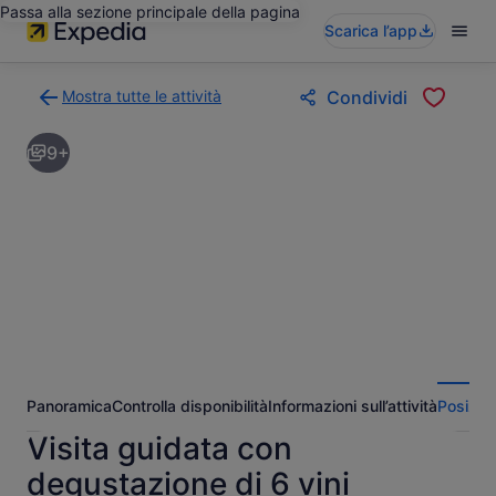
Passa alla sezione principale della pagina
Scarica l’app
Mostra tutte le attività
Condividi
Torna
alla
9+
pagina
dei
risultati
di
ricerca
delle
attività
Panoramica
Controlla disponibilità
Informazioni sull’attività
Posizio
Visita guidata con
degustazione di 6 vini