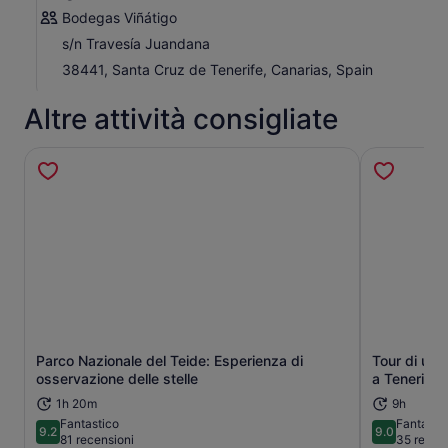
Bodegas Viñátigo
s/n Travesía Juandana
38441, Santa Cruz de Tenerife, Canarias, Spain
Altre attività consigliate
Parco Nazionale del Teide: Esperienza di
Tour di un'i
Apertura in una nuova scheda
osservazione delle stelle
a Tenerife
1h 20m
9h
Fantastico
Fantasti
9.2
9.0
9.2 su 10
9.0 su 10
81 recensioni
35 recen