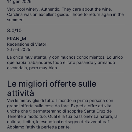
recensioni
14 gen 2026
verificate
Very cool winery. Authentic. They care about the wine.
Carolina was an excellent guide. I hope to return again in the
summer!
8.0/10
8.0
FRAN_M
su
Recensione di Viator
10
20 set 2025
La chica muy atenta, y con muchos conocimientos. Lo único
que había trabajadores todo el rato pasando y armando
escándalo, pero muy bien
Le migliori offerte sulle
attività
Vivi le meraviglie di tutto il mondo in prima persona con
grandi offerte sulle cose da fare. Expedia offre attività
uniche che ti permetteranno di scoprire Santa Cruz de
Tenerife a modo tuo. Qual è la tua passione? La natura, la
cultura, il cibo, le escursioni nel segno dell’avventura?
Abbiamo l’attività perfetta per te.