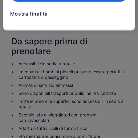
Visita alla Cantina
Guida
Mostra finalità
Trasporto privato
Snack
Da sapere prima di
prenotare
Accessibile in sedia a rotelle
I neonati e i bambini piccoli possono essere portati in
carrozzina o passeggino
Animali di servizio ammessi
Sono disponibili trasporti pubblici nelle vicinanze
Tutte le aree e le superfici sono accessibili in sedia a
rotelle
Sconsigliato ai viaggiatori con problemi
cardiovascolari
Adatto a tutti i livelli di forma fisica
Età minima per consumare alcolici 18 anni