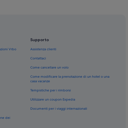
nze
nze
hotel con spa
Supporto
ci
azioni Vrbo
Assistenza clienti
 palestra
Contattaci
onomici
Come cancellare un volo
 famiglie
Come modificare la prenotazione di un hotel o una
 piscina
casa vacanze
chi ama l'avventura
Tempistiche per i rimborsi
a spiaggia
Utilizzare un coupon Expedia
Documenti per i viaggi internazionali
telle
one dei
telle