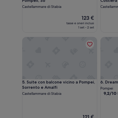
Pompeii, So
Costiera
Castellammare di Stabia
Castellamm
Il
123 €
prezzo
tasse e oneri inclusi
attuale
1 set - 2 set
è
123 €
Suite con balcone vicino a Pompei, Sorrento e Ama
Dream h
Suite con balcone vicino a Pompei, Sorrento e Ama
Dream h
5. Suite con balcone vicino a Pompei,
6. Dream
Sorrento e Amalfi
Pompei
9.2
9,2/10
Castellammare di Stabia
su
10,
Meravigl
(134
Il
121 €
recension