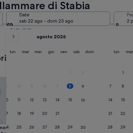
llammare di Stabia
Tra due settimane
Date
Pe
21 ago - 23 ago
sab 22 ago - dom 23 ago
2 
Tra due mesi
2 ott - 4 ott
i
agosto 2026
mesi
mostrati
al
lunedì
martedì
mercoledì
giovedì
venerdì
sabato
domenica
lunedì
lun
mar
mer
gio
ven
sab
dom
lun
mar
liori guest house in questa destina
momento
sono
August
1
1
2
2026
derna tra Pompei e Costiera Amalfitana
Guest House 'Love Stabia' con 
e
3
4
5
6
7
8
7
8
9
September
2026.
10
11
12
13
14
15
14
15
16
17
18
19
20
21
22
21
22
23
24
25
26
27
28
29
28
29
derna tra Pompei e Costiera Amalfitana
Guest House 'Love Stabia' con 
30
 moderna tra Pompei e
3. Guest House 'Love Stabia'