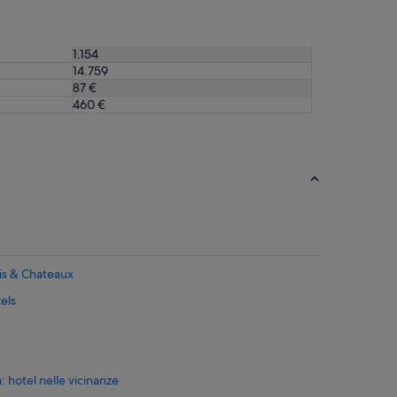
1.154
14.759
87 €
460 €
ais & Chateaux
els
: hotel nelle vicinanze