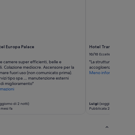
l
y
s
t
a
f
f
”
el Europa Palace
Hotel Tramonto d'Oro
10/10
Eccellente
e camere super efficienti, belle e
"La struttura e' fantastica,
i. Colazione mediocre. Ascensore per la
accogloenza"
l mare fuori uso (non comunicato prima).
Meno informazioni
rvizi tipo spa … manutenzione esterni
 di miglioramento"
mazioni
ggiorno di 2 notti)
Luigi
(soggiorno di 3 notti)
 mesi fa
Pubblicata 2 mesi fa