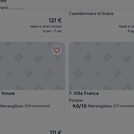
 Amalfitana
terrazza privata, Wi-Fi e aria
condizionata
are di Stabia
31
Castellammare di Stabia
Il
121 €
prezzo
tasse e oneri inclusi
tasse e on
attuale
6 set - 7 set
9 a
è
121 €
lfi
ouse
Villa Franca
lfi
ouse
Villa Franca
 house
7. Villa Franca
Pompei
9.0
9,0/10
Meraviglioso
Meraviglioso
(134 recensioni)
(271 recensio
su
10,
ioso,
Meraviglioso,
(271
Il
111 €
i)
recensioni)