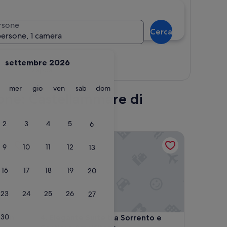
rsone
Cerca
persone, 1 camera
settembre 2026
Mappa
martedì
mercoledì
giovedì
venerdì
sabato
domenica
mer
gio
ven
sab
dom
zione: Castellammare di
2
3
4
5
6
terrazza privata, Wi-Fi e aria condizionata
Elegante Suite tra Sorrento e Costiera Amalfitana
9
10
11
12
13
16
17
18
19
20
23
24
25
26
27
30
terrazza privata, Wi-Fi e aria condizionata
Elegante Suite tra Sorrento e Costiera Amalfitana
 con
4. Elegante Suite tra Sorrento e