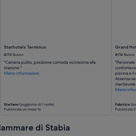
Starhotels Terminus
Grand Hot
8/10
Buono
8/10
Buono
"Camera pulita, posizione comoda vicinissima alla
"Personale 
stazione."
confortevol
Meno informazioni
piscina e i
Assenza se
meritevole
Meno infor
Stefano
(soggiorno di 1 notte)
Fabrizio
(so
Pubblicata un mese fa
Pubblicata 2
llammare di Stabia