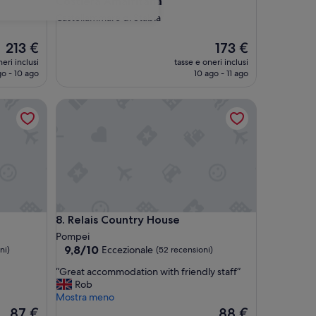
Costiera Amalfitana
Castellammare di Stabia
Il
Il
213 €
173 €
prezzo
prezzo
eri inclusi
tasse e oneri inclusi
attuale
attuale
go - 10 ago
10 ago - 11 ago
è
è
213 €
173 €
Relais Country House
Relais Country House
8. Relais Country House
Pompei
9.8
9,8/10
Eccezionale
ni)
(52 recensioni)
su
“
“Great accommodation with friendly staff”
10,
G
Rob
Eccezionale,
r
Mostra meno
(52
e
Il
Il
87 €
88 €
recensioni)