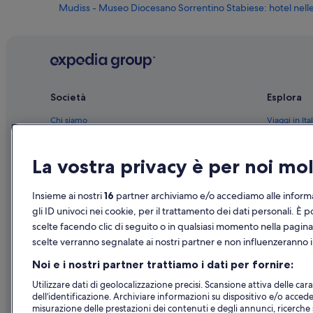
Mudiss - Museo Diocesano Sorrentino Stabiese: hotel nelle
Gelateria Punto G: hotel nelle vicinanze
Sito archeologico di Stabia: hotel nelle vicinanze
Villa San Marco: hotel nelle vicinanze
Castellammare di Stabia: Boutique hotel
Società
Esplora
Castellammare di Stabia: Hotel romantici
Chi siamo
Viaggi in Ital
Castellammare di Stabia: Hotel di lusso
Lavora con noi
Hotel in Ital
Castellammare di Stabia: Hotel per fare shopping
La vostra privacy è per noi m
Aggiungi la tua struttura
Case vacanze
Castellammare di Stabia: Hotel con Wi-Fi
Partnership
Pacchetti vac
Insieme ai nostri
16
partner archiviamo e/o accediamo alle informa
Castellammare di Stabia: Hotel con servizi business
Novità e comunicati stampa
Voli domesti
gli ID univoci nei cookie, per il trattamento dei dati personali. È p
Castellammare di Stabia: Hotel con animali ammessi
scelte facendo clic di seguito o in qualsiasi momento nella pagina
Pubblicità
Noleggio aut
Castellammare di Stabia: Hotel con bar
scelte verranno segnalate ai nostri partner e non influenzeranno i 
Tutte le tipo
Villaggio Monte Faito: Hotel per chi ama l'avventura
Noi e i nostri partner trattiamo i dati per fornire:
Villaggio Monte Faito: hotel a 5 stelle
Utilizzare dati di geolocalizzazione precisi. Scansione attiva delle carat
dell’identificazione. Archiviare informazioni su dispositivo e/o accede
Castellammare di Stabia: hotel a 3 stelle
misurazione delle prestazioni dei contenuti e degli annunci, ricerche s