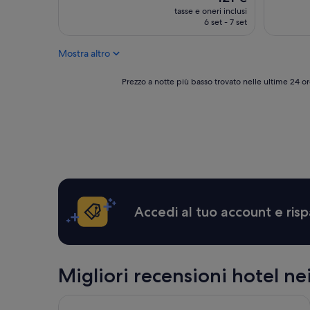
prezzo
tasse e oneri inclusi
attuale
6 set - 7 set
è
121 €
Mostra altro
Prezzo
Prezzo a notte più basso trovato nelle ultime 24 or
a
notte
più
basso
trovato
nelle
ultime
24
ore,
per
Accedi al tuo account e risp
un
soggiorno
di
1
notte
Migliori recensioni hotel ne
per
2
Hotel Weber Ambassador
adulti.