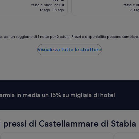
prezzo
tasse e oneri inclusi
tasse e on
attuale
17 ago - 18 ago
30 ag
è
111 €
e, per un soggiorno di 1 notte per 2 adulti. Prezzi e disponibilità possono cambiar
Visualizza tutte le strutture
armia in media un 15% su migliaia di hotel
i pressi di Castellammare di Stabia
Starhotels Terminus
Grand Hote