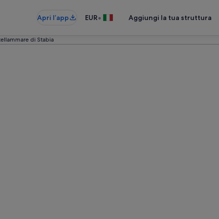
•
Apri l’app
EUR
Aggiungi la tua struttura
tellammare di Stabia