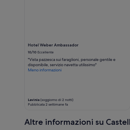
Prezzi
e
disponibilità
possono
cambiare.
Potrebbero
essere
previste
Hotel Weber Ambassador
condizioni
aggiuntive.
10/10
Eccellente
"Vista pazzesca sui faraglioni, personale gentile e
disponibile, servizio navetta utilissimo"
Meno informazioni
Lavinia
(soggiorno di 2 notti)
Pubblicata 2 settimane fa
Altre informazioni su Caste