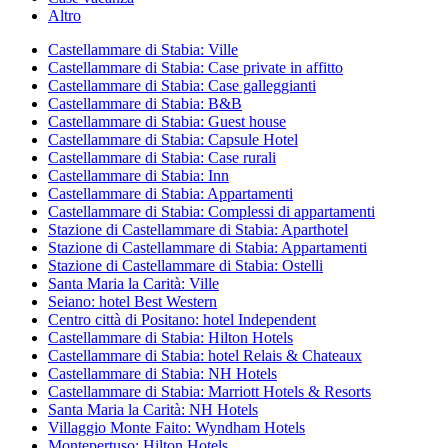
Altro
Castellammare di Stabia: Ville
Castellammare di Stabia: Case private in affitto
Castellammare di Stabia: Case galleggianti
Castellammare di Stabia: B&B
Castellammare di Stabia: Guest house
Castellammare di Stabia: Capsule Hotel
Castellammare di Stabia: Case rurali
Castellammare di Stabia: Inn
Castellammare di Stabia: Appartamenti
Castellammare di Stabia: Complessi di appartamenti
Stazione di Castellammare di Stabia: Aparthotel
Stazione di Castellammare di Stabia: Appartamenti
Stazione di Castellammare di Stabia: Ostelli
Santa Maria la Carità: Ville
Seiano: hotel Best Western
Centro città di Positano: hotel Independent
Castellammare di Stabia: Hilton Hotels
Castellammare di Stabia: hotel Relais & Chateaux
Castellammare di Stabia: NH Hotels
Castellammare di Stabia: Marriott Hotels & Resorts
Santa Maria la Carità: NH Hotels
Villaggio Monte Faito: Wyndham Hotels
Montepertuso: Hilton Hotels