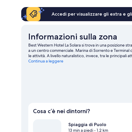
Accedi per visualizzare gli extra e g
Informazioni sulla zona
Best Western Hotel La Solara si trova in una posizione str
a un centro commerciale. Marina di Sorrento e Terminal 
le attività. A livello naturalistico, invece, tra le principa
Anche Villa Fiorentino e Chiostro di San Francesco meritan
Continua a leggere
subacquee e snorkeling sono alcune delle tante attività ch
Sorrento
Cosa c’è nei dintorni?
Spiaggia di Puolo
13 min a piedi
- 1.2 km