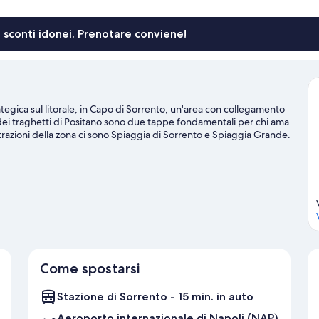
li sconti idonei. Prenotare conviene!
ategica sul litorale, in Capo di Sorrento, un'area con collegamento
dei traghetti di Positano sono due tappe fondamentali per chi ama
li attrazioni della zona ci sono Spiaggia di Sorrento e Spiaggia Grande.
o una visita. Non vedi l'ora di divertirti in acqua? Immersioni
e troverai vicino alla tua struttura.
Vai alla guida turistica di
Come spostarsi
Stazione di Sorrento - 15 min. in auto
Aeroporto internazionale di Napoli (NAP)