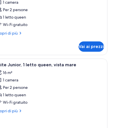
1 camera
amera
Per 2 persone
assic,
1 letto queen
Wi-Fi gratuito
etto
ueen,
ri
opri di più
alcone
ttagli
r
Vai ai prezzi
mera
ssic,
nde, due lampade ai comodini, un comodino con un telefono e vista sulla spi
pri
Una camera d'albergo con un letto grande, du
6
tto
ite Junior, 1 letto queen, vista mare
utte
een,
16 m²
lcone
1 camera
oto
er
Per 2 persone
uite
1 letto queen
unior,
Wi-Fi gratuito
ri
opri di più
etto
ttagli
ueen,
r
ite
sta