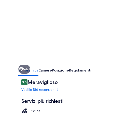
Solara
94+
Panoramica
Camere
Posizione
Regolamenti
Recensioni
Meraviglioso
9,0
9,0 su 10
Vedi le 186 recensioni
Servizi più richiesti
Piscina