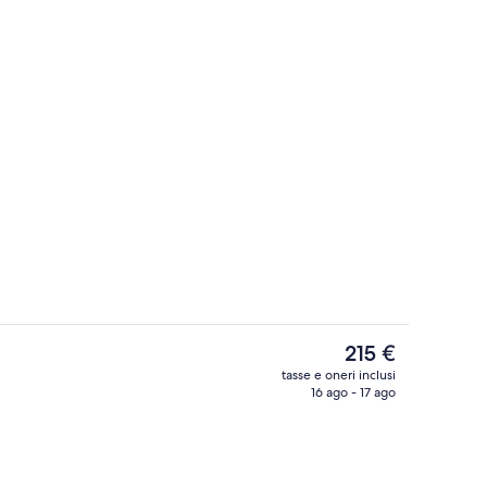
Camera Classic, letti multipli, balcone
Il
215 €
prezzo
tasse e oneri inclusi
attuale
16 ago - 17 ago
Piscina all'aperto, ombrelloni da piscina
è
215 €