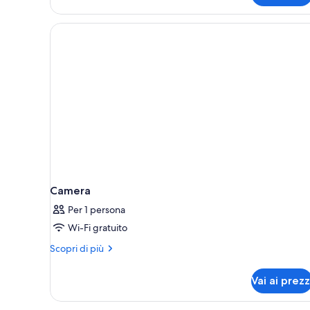
Camera
Per 1 persona
Wi-Fi gratuito
Altri
Scopri di più
dettagli
per
Vai ai prezz
Camera