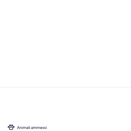
Bar (in loco)
Bar (in loco)
Animali ammessi