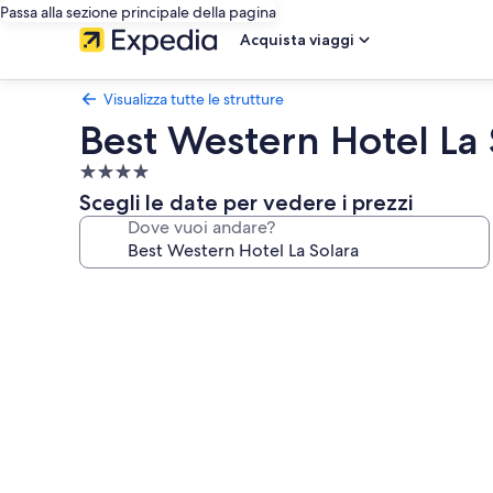
Passa alla sezione principale della pagina
Acquista viaggi
Visualizza tutte le strutture
Best Western Hotel La 
Struttura
a
Scegli le date per vedere i prezzi
4.0
Dove vuoi andare?
stelle
Galleria
fotografica
per
Best
Western
Hotel
La