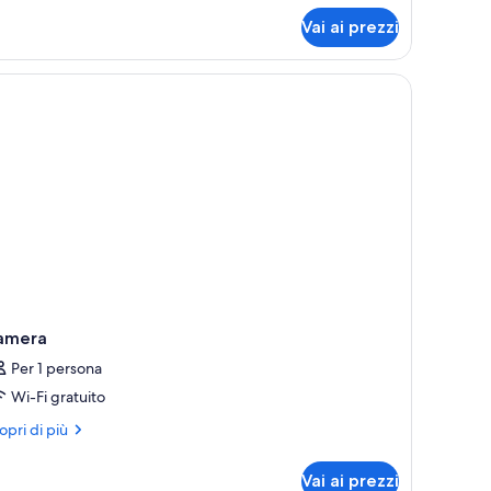
nior,
are
Vai ai prezzi
tto
een,
ta
re
amera
Per 1 persona
Wi-Fi gratuito
ri
opri di più
ttagli
r
Vai ai prezzi
mera