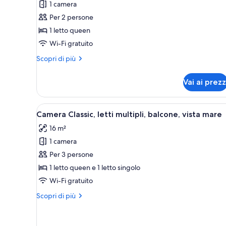
1 camera
Camera
Per 2 persone
Economy,
1 letto queen
1
Wi-Fi gratuito
letto
queen
Altri
Scopri di più
dettagli
per
Vai ai prezz
Camera
Economy,
1
Apri
Una camera d'albergo con un l
9
letto
Camera Classic, letti multipli, balcone, vista mare
tutte
queen
16 m²
le
1 camera
foto
per
Per 3 persone
Camera
1 letto queen e 1 letto singolo
Classic,
Wi-Fi gratuito
letti
Altri
Scopri di più
multipli,
dettagli
balcone,
per
Camera
vista