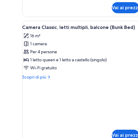
Classic,
mare
Vai ai prezz
letti
multipli,
balcone,
Apri
Una camera d'albergo con un l
vista
11
Camera Classic, letti multipli, balcone (Bunk Bed)
tutte
mare
16 m²
le
1 camera
foto
per
Per 4 persone
Camera
1 letto queen e 1 letto a castello (singolo)
Classic,
Wi-Fi gratuito
letti
Altri
Scopri di più
multipli,
dettagli
balcone
per
Camera
(Bunk
Classic,
Bed)
letti
multipli,
balcone
(Bunk
Bed)
Vai ai prezz