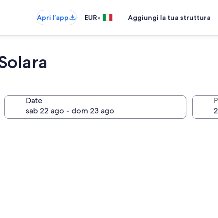
•
Apri l’app
EUR
Aggiungi la tua struttura
Solara
Date
P