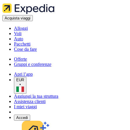
Acquista viaggi
Alloggi
Voli
Auto
Pacchetti
Cose da fare
Offerte
Gruppi e conferenze
Apri l’app
EUR
•
Aggiungi la tua struttura
Assistenza clienti
I miei viaggi
Accedi