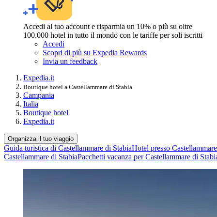
Accedi al tuo account e risparmia un 10% o più su oltre
100.000 hotel in tutto il mondo con le tariffe per soli iscritti
Accedi
Scopri di più su Expedia Rewards
Invia un feedback
Expedia.it
Boutique hotel a Castellammare di Stabia
Campania
Italia
Boutique hotel
Expedia.it
Organizza il tuo viaggio
Guida turistica di Castellammare di Stabia
Hotel presso Castellammare
Castellammare di Stabia
Pacchetti vacanza per Castellammare di Stabi