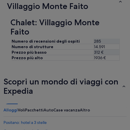
t
r
Villaggio Monte Faito
d
a
e
r
t
d
e
a
a
Chalet: Villaggio Monte
s
u
t
p
n
Faito
i
o
'
,
n
e
l
s
Numero di recensioni degli ospiti
285
s
a
i
Numero di strutture
14.591
p
c
v
Prezzo più basso
312 €
e
a
e
Prezzo più alto
1936 €
r
s
a
i
a
v
e
è
i
n
d
l
Scopri un mondo di viaggi con
z
o
l
a
t
a
Expedia
m
a
w
e
t
a
r
a
s
a
d
s
Alloggi
Voli
Pacchetti
Auto
Case vacanza
Altro
v
i
u
i
t
p
Positano: hotel a 3 stelle
g
u
e
l
t
r