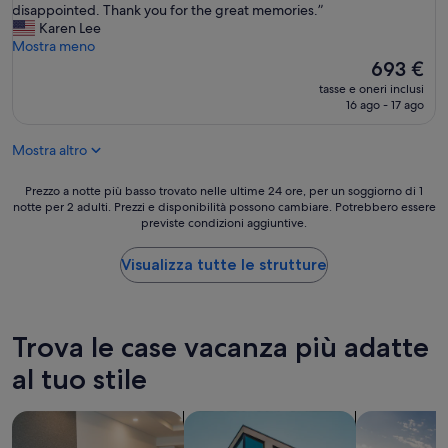
l
i
l
disappointed. Thank you for the great memories.”
c
s
o
Karen Lee
e
t
v
Mostra meno
n
i
e
Il
693 €
t
c
l
prezzo
tasse e oneri inclusi
r
h
y
attuale
16 ago - 17 ago
o
e
s
è
d
p
t
693 €
i
e
Mostra altro
a
S
r
y
o
f
'
Prezzo
Prezzo a notte più basso trovato nelle ultime 24 ore, per un soggiorno di 1
r
a
s
notte per 2 adulti. Prezzi e disponibilità possono cambiare. Potrebbero essere
a
r
r
previste condizioni aggiuntive.
u
notte
e
t
s
più
n
i
p
basso
Visualizza tutte le strutture
t
p
e
trovato
o
a
n
nelle
m
s
d
ultime
a
s
e
24
Trova le case vacanza più adatte
l
a
d
ore,
o
r
b
per
al tuo stile
n
e
e
un
t
u
t
soggiorno
a
cerca aparthotel
cerca appartamenti
cerca case v
n
w
di
n
a
e
1