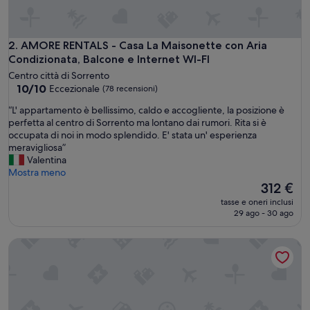
m
e
n
t
AMORE RENTALS - Casa La Maisonette con Aria Condizionata
2. AMORE RENTALS - Casa La Maisonette con Aria
o
Condizionata, Balcone e Internet WI-FI
f
Centro città di Sorrento
a
10.0
10/10
Eccezionale
(78 recensioni)
n
su
t
“
“L' appartamento è bellissimo, caldo e accogliente, la posizione è
10,
a
L
perfetta al centro di Sorrento ma lontano dai rumori. Rita si è
Eccezionale,
s
'
occupata di noi in modo splendido. E' stata un' esperienza
(78
t
a
meravigliosa”
recensioni)
i
p
Valentina
c
p
Mostra meno
i
a
Il
312 €
.
r
prezzo
tasse e oneri inclusi
”
t
attuale
29 ago - 30 ago
a
è
m
312 €
Casa La Ulivella - Ampia terrazza sul mare
e
n
t
o
è
b