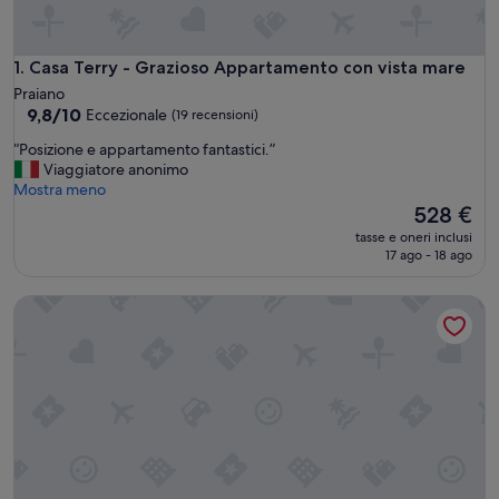
Casa Terry - Grazioso Appartamento con vista mare
1. Casa Terry - Grazioso Appartamento con vista mare
Praiano
9.8
9,8/10
Eccezionale
(19 recensioni)
su
“
“Posizione e appartamento fantastici.”
10,
P
Viaggiatore anonimo
Eccezionale,
o
Mostra meno
(19
s
Il
528 €
recensioni)
i
prezzo
tasse e oneri inclusi
z
attuale
17 ago - 18 ago
i
è
o
528 €
AMORE RENTALS - Casa La Maisonette con Aria Condizionata
n
e
e
a
p
p
a
r
t
a