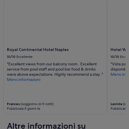
Royal Continental Hotel Naples
Hotel We
a
s
e
d
o
s
i
n
i
n
o
m
o
s
p
i
p
l
i
a
y
n
z
l
m
i
o
o
o
Royal Continental Hotel Naples
Hotel We
v
d
s
e
10/10
Eccellente
10/10
Eccel
o
i
l
"Excellent views from our balcony room . Excellent
"Vista paz
s
,
y
service from pool staff and pool bar food & drinks
disponibile
p
p
a
were above expectations. Highly recommend a stay ."
Meno info
l
u
n
Meno informazioni
e
l
d
n
i
h
d
t
e
i
i
l
d
e
p
Frances
(soggiorno di 5 notti)
Lavinia
(sog
o
b
f
Pubblicata 5 giorni fa
Pubblicata 1
.
e
u
E
n
l
'
a
a
Altre informazioni su
s
r
n