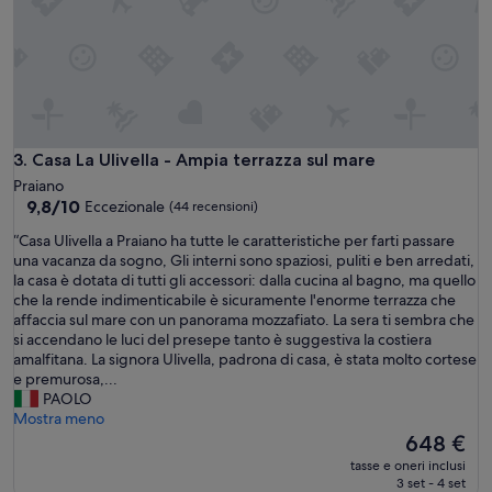
e
l
l
i
s
s
i
m
Casa La Ulivella - Ampia terrazza sul mare
3. Casa La Ulivella - Ampia terrazza sul mare
o
Praiano
,
9.8
9,8/10
Eccezionale
(44 recensioni)
c
su
a
“
“Casa Ulivella a Praiano ha tutte le caratteristiche per farti passare
10,
l
C
una vacanza da sogno, Gli interni sono spaziosi, puliti e ben arredati,
Eccezionale,
d
a
la casa è dotata di tutti gli accessori: dalla cucina al bagno, ma quello
(44
o
s
che la rende indimenticabile è sicuramente l'enorme terrazza che
recensioni)
e
a
affaccia sul mare con un panorama mozzafiato. La sera ti sembra che
a
U
si accendano le luci del presepe tanto è suggestiva la costiera
c
l
amalfitana. La signora Ulivella, padrona di casa, è stata molto cortese
c
i
e premurosa,...
o
v
PAOLO
g
e
Mostra meno
l
l
Il
648 €
i
l
prezzo
tasse e oneri inclusi
e
a
attuale
3 set - 4 set