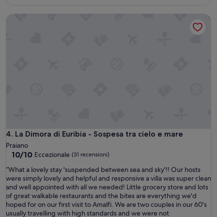
n
a
è
t
P
648 €
La Dimora di Euribia - Sospesa tra cielo e mare
e
r
,
a
l
i
a
a
p
n
o
o
s
h
i
a
z
t
i
u
o
t
n
t
e
e
è
l
La Dimora di Euribia - Sospesa tra cielo e mare
4. La Dimora di Euribia - Sospesa tra cielo e mare
p
e
Praiano
e
c
10.0
10/10
Eccezionale
(31 recensioni)
r
a
su
f
r
“
“What a lovely stay 'suspended between sea and sky'!! Our hosts
10,
e
a
W
were simply lovely and helpful and responsive a villa was super clean
Eccezionale,
t
t
h
and well appointed with all we needed! Little grocery store and lots
(31
t
t
a
of great walkable restaurants and the bites are everything we'd
recensioni)
a
e
t
hoped for on our first visit to Amalfi. We are two couples in our 60's
a
r
a
usually travelling with high standards and we were not