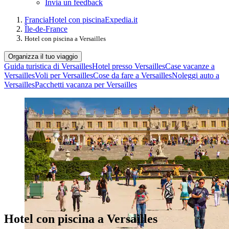
Invia un feedback
Francia
Hotel con piscina
Expedia.it
Île-de-France
Hotel con piscina a Versailles
Organizza il tuo viaggio
Guida turistica di Versailles
Hotel presso Versailles
Case vacanze a
Versailles
Voli per Versailles
Cose da fare a Versailles
Noleggi auto a
Versailles
Pacchetti vacanza per Versailles
Hotel con piscina a Versailles