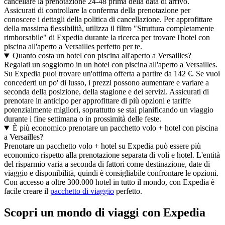
cancellare la prenotazione 24-48 prima della data di arrivo.
Assicurati di controllare la conferma della prenotazione per
conoscere i dettagli della politica di cancellazione. Per approfittare
della massima flessibilità, utilizza il filtro "Struttura completamente
rimborsabile" di Expedia durante la ricerca per trovare l'hotel con
piscina all'aperto a Versailles perfetto per te.
Quanto costa un hotel con piscina all'aperto a Versailles?
Regalati un soggiorno in un hotel con piscina all'aperto a Versailles.
Su Expedia puoi trovare un'ottima offerta a partire da 142 €. Se vuoi
concederti un po' di lusso, i prezzi possono aumentare e variare a
seconda della posizione, della stagione e dei servizi. Assicurati di
prenotare in anticipo per approfittare di più opzioni e tariffe
potenzialmente migliori, soprattutto se stai pianificando un viaggio
durante i fine settimana o in prossimità delle feste.
È più economico prenotare un pacchetto volo + hotel con piscina
a Versailles?
Prenotare un pacchetto volo + hotel su Expedia può essere più
economico rispetto alla prenotazione separata di voli e hotel. L'entità
del risparmio varia a seconda di fattori come destinazione, date di
viaggio e disponibilità, quindi è consigliabile confrontare le opzioni.
Con accesso a oltre 300.000 hotel in tutto il mondo, con Expedia è
facile creare il
pacchetto di viaggio
perfetto.
Scopri un mondo di viaggi con Expedia