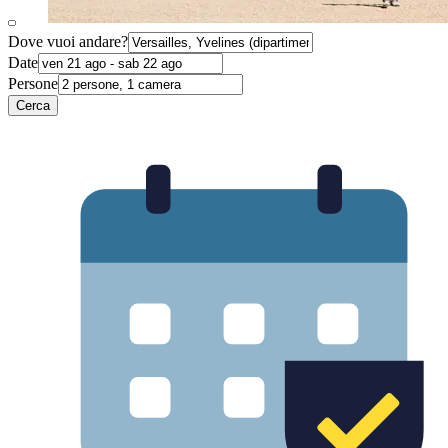
Dove vuoi andare?
Date
Persone
Cerca