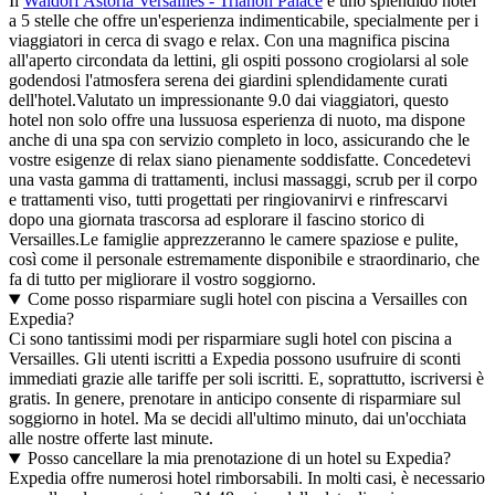
Il
Waldorf Astoria Versailles - Trianon Palace
è uno splendido hotel
a 5 stelle che offre un'esperienza indimenticabile, specialmente per i
viaggiatori in cerca di svago e relax. Con una magnifica piscina
all'aperto circondata da lettini, gli ospiti possono crogiolarsi al sole
godendosi l'atmosfera serena dei giardini splendidamente curati
dell'hotel.Valutato un impressionante 9.0 dai viaggiatori, questo
hotel non solo offre una lussuosa esperienza di nuoto, ma dispone
anche di una spa con servizio completo in loco, assicurando che le
vostre esigenze di relax siano pienamente soddisfatte. Concedetevi
una vasta gamma di trattamenti, inclusi massaggi, scrub per il corpo
e trattamenti viso, tutti progettati per ringiovanirvi e rinfrescarvi
dopo una giornata trascorsa ad esplorare il fascino storico di
Versailles.Le famiglie apprezzeranno le camere spaziose e pulite,
così come il personale estremamente disponibile e straordinario, che
fa di tutto per migliorare il vostro soggiorno.
Come posso risparmiare sugli hotel con piscina a Versailles con
Expedia?
Ci sono tantissimi modi per risparmiare sugli hotel con piscina a
Versailles. Gli utenti iscritti a Expedia possono usufruire di sconti
immediati grazie alle tariffe per soli iscritti. E, soprattutto, iscriversi è
gratis. In genere, prenotare in anticipo consente di risparmiare sul
soggiorno in hotel. Ma se decidi all'ultimo minuto, dai un'occhiata
alle nostre offerte last minute.
Posso cancellare la mia prenotazione di un hotel su Expedia?
Expedia offre numerosi hotel rimborsabili. In molti casi, è necessario