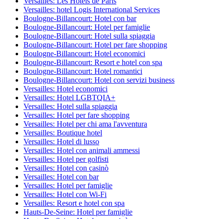
Versailles: Les Hotels de Paris
Versailles: hotel Logis International Services
Boulogne-Billancourt: Hotel con bar
Boulogne-Billancourt: Hotel per famiglie
Boulogne-Billancourt: Hotel sulla spiaggia
Boulogne-Billancourt: Hotel per fare shopping
Boulogne-Billancourt: Hotel economici
Boulogne-Billancourt: Resort e hotel con spa
Boulogne-Billancourt: Hotel romantici
Boulogne-Billancourt: Hotel con servizi business
Versailles: Hotel economici
Versailles: Hotel LGBTQIA+
Versailles: Hotel sulla spiaggia
Versailles: Hotel per fare shopping
Versailles: Hotel per chi ama l'avventura
Versailles: Boutique hotel
Versailles: Hotel di lusso
Versailles: Hotel con animali ammessi
Versailles: Hotel per golfisti
Versailles: Hotel con casinò
Versailles: Hotel con bar
Versailles: Hotel per famiglie
Versailles: Hotel con Wi-Fi
Versailles: Resort e hotel con spa
Hauts-De-Seine: Hotel per famiglie