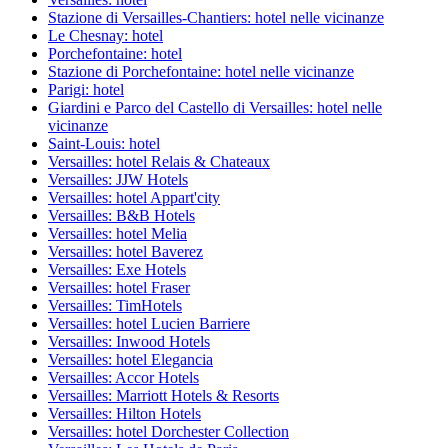
Stazione di Versailles-Chantiers: hotel nelle vicinanze
Le Chesnay: hotel
Porchefontaine: hotel
Stazione di Porchefontaine: hotel nelle vicinanze
Parigi: hotel
Giardini e Parco del Castello di Versailles: hotel nelle
vicinanze
Saint-Louis: hotel
Versailles: hotel Relais & Chateaux
Versailles: JJW Hotels
Versailles: hotel Appart'city
Versailles: B&B Hotels
Versailles: hotel Melia
Versailles: hotel Baverez
Versailles: Exe Hotels
Versailles: hotel Fraser
Versailles: TimHotels
Versailles: hotel Lucien Barriere
Versailles: Inwood Hotels
Versailles: hotel Elegancia
Versailles: Accor Hotels
Versailles: Marriott Hotels & Resorts
Versailles: Hilton Hotels
Versailles: hotel Dorchester Collection