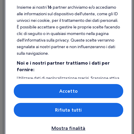
Insieme ai nostri
16
partner archiviamo e/o accediamo
Versailles: Exe Hotels
Supporto
alle informazioni sul dispositivo dell'utente, come gli ID
Versailles: hotel Elegancia
univoci nei cookie, per il trattamento dei dati personali.
Assistenza clienti
Versailles: hotel Dorchester Collection
È possibile accettare o gestire le proprie scelte facendo
Contattaci
clic di seguito o in qualsiasi momento nella pagina
Versailles: B&B Hotels
dell'informativa sulla privacy. Queste scelte verranno
Come cancellare un volo
Versailles: hotel Lucien Barriere
segnalate ai nostri partner e non influenzeranno i dati
Come modificare la prenotazione di un hotel o una casa vacanze
Versailles: hotel Melia
sulla navigazione.
Tempistiche per i rimborsi
Versailles: Accor Hotels
Noi e i nostri partner trattiamo i dati per
fornire:
Utilizzare un coupon Expedia
Versailles: Inwood Hotels
Utilizzare dati di geolocalizzazione precisi. Scansione attiva
Versailles: TimHotels
Documenti per i viaggi internazionali
delle caratteristiche del dispositivo ai fini
Versailles: Hilton Hotels
dell’identificazione. Archiviare informazioni su dispositivo
Accetto
e/o accedervi. Pubblicità e contenuti personalizzati,
Versailles: hotel Appart'city
misurazione delle prestazioni dei contenuti e degli
annunci, ricerche sul pubblico, sviluppo di servizi.
Versailles: JJW Hotels
Expedia, Inc. non è responsabile dei contenuti di siti esterni.
Rifiuta tutti
Elenco dei partner (fornitori)
© 2026 Expedia, Inc., una società di Expedia Group. Tutti i diritti riservati.
Versailles: hotel Baverez
Expedia e il logo di Expedia sono marchi registrati o marchi di Expedia,
Inc.
Mostra finalità