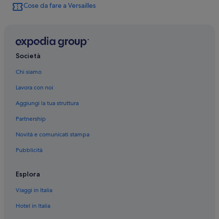
Cose da fare a Versailles
Versailles: Case galleggianti
Stazione di Porchefontaine: B&B
Versailles: Boutique hotel
Versailles: Hotel con bar
Società
Versailles: Hotel con piscina
Chi siamo
Versailles: Hotel per famiglie
Lavora con noi
Versailles: Hotel economici
Aggiungi la tua struttura
Versailles: Hotel con Wi-Fi
Partnership
Versailles: Resort e hotel con spa
Novità e comunicati stampa
Versailles: Hotel con animali ammessi
Pubblicità
Versailles: Hotel di lusso
Versailles: Hotel per golfisti
Esplora
Versailles: Hotel per chi ama l'avventura
Viaggi in Italia
Versailles: Hotel con casinò
Hotel in Italia
Versailles: Hotel sulla spiaggia