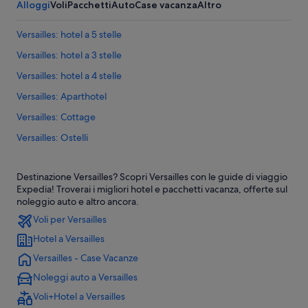
Alloggi
Voli
Pacchetti
Auto
Case vacanza
Altro
Versailles: hotel a 5 stelle
Versailles: hotel a 3 stelle
Versailles: hotel a 4 stelle
Versailles: Aparthotel
Versailles: Cottage
Versailles: Ostelli
Versailles: Campeggi
Destinazione Versailles? Scopri Versailles con le guide di viaggio
Versailles: Residence
Expedia! Troverai i migliori hotel e pacchetti vacanza, offerte sul
Versailles: Castelli
noleggio auto e altro ancora.
Voli per Versailles
Versailles: Case private in affitto
Hotel a Versailles
Versailles: B&B
Versailles - Case Vacanze
Versailles: Appartamenti
Noleggi auto a Versailles
Versailles: Guest house
Voli+Hotel a Versailles
Versailles: Ville