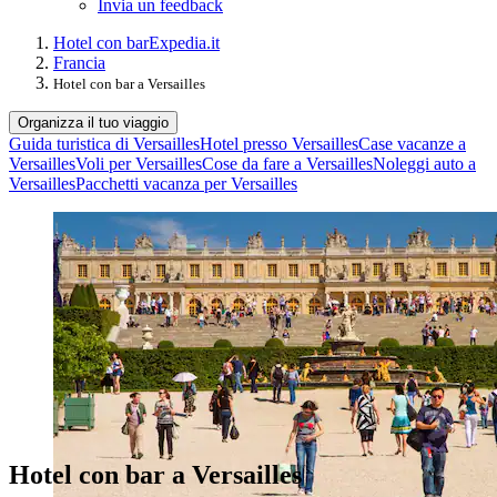
Invia un feedback
Hotel con bar
Expedia.it
Francia
Hotel con bar a Versailles
Organizza il tuo viaggio
Guida turistica di Versailles
Hotel presso Versailles
Case vacanze a
Versailles
Voli per Versailles
Cose da fare a Versailles
Noleggi auto a
Versailles
Pacchetti vacanza per Versailles
Hotel con bar a Versailles