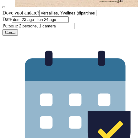
Dove vuoi andare?
Date
Persone
Cerca