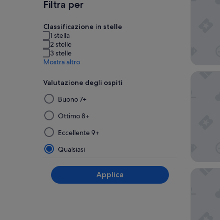
Filtra per
Classificazione in stelle
1 stella
2 stelle
3 stelle
Mostra altro
Hotel De
Valutazione degli ospiti
Selezionando
Buono 7+
e
applicando
Ottimo 8+
uno
Eccellente 9+
dei
filtri
Qualsiasi
di
questo
Royal H
Applica
gruppo,
i
risultati
verranno
aggiornati