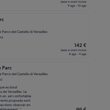
prezzo
tasse e oneri inclusi
attuale
9 ago - 10 ago
è
338 €
rc
Parco del Castello di Versailles
ni)
Il
142 €
prezzo
tasse e oneri inclusi
attuale
8 ago - 9 ago
è
142 €
 Parc
Parco del Castello di Versailles
i)
ique au bout
 de Versailles. Le
n an, est confortable
ments proposés sont
ez donc réserver en
Il
99 €
ablissement. ”