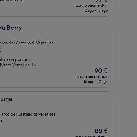
prezzo
tasse e oneri inclusi
attuale
12 ago - 13 ago
è
99 €
du Berry
arco del Castello di Versailles
)
lito, con persona
sitare Versailles. Lo
Il
90 €
prezzo
tasse e oneri inclusi
attuale
16 ago - 17 ago
è
90 €
Paume
arco del Castello di Versailles
i)
Il
88 €
prezzo