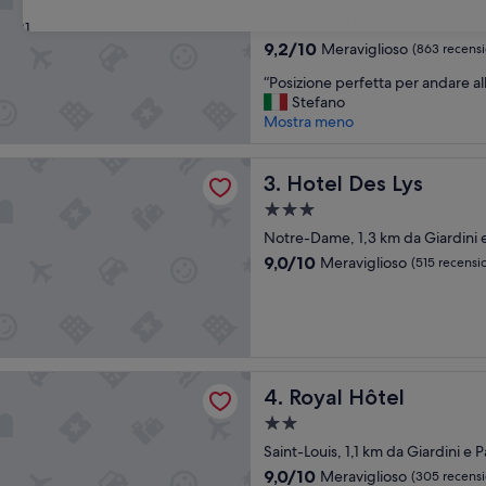
l
a
y
Saint-Louis, 1 km da Giardini e Par
31
4.0
,
9.2
9,2/10
Meraviglioso
(863 recensi
w
stelle
su
“
e
“Posizione perfetta per andare al
10,
P
l
Stefano
Meraviglioso,
o
l
Mostra meno
(863
s
l
recensioni)
i
o
s Lys
z
Hotel Des Lys
c
3. Hotel Des Lys
i
a
Struttura
o
t
a
n
Notre-Dame, 1,3 km da Giardini e 
e
3.0
e
d
9.0
9,0/10
Meraviglioso
(515 recensio
p
h
stelle
su
e
o
10,
r
t
Meraviglioso,
f
e
(515
e
l
recensioni)
t
.
ôtel
Royal Hôtel
t
4. Royal Hôtel
T
a
h
Struttura
p
e
a
Saint-Louis, 1,1 km da Giardini e P
e
r
2.0
r
o
9.0
9,0/10
Meraviglioso
(305 recensi