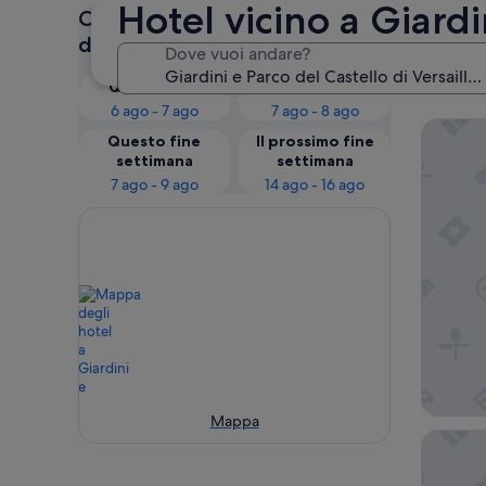
Hotel vicino a Giardin
Op
Controlla i prezzi per queste
I no
date
Dove vuoi andare?
Giar
Questa sera
Domani
6 ago - 7 ago
7 ago - 8 ago
Hôtel Le
Questo fine
Il prossimo fine
settimana
settimana
7 ago - 9 ago
14 ago - 16 ago
Mappa
Le Louis