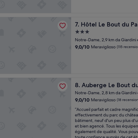
i
Meraviglioso,
b
l
(1.002
l
l
recensioni)
e
e
.
 Bout du Parc
Hôtel Le Bout du Parc
7. Hôtel Le Bout du Pa
s
T
P
h
Struttura
a
e
a
Notre-Dame, 2,9 km da Giardini e 
l
s
3.0
a
9.0
9,0/10
t
Meraviglioso
(115 recensio
stelle
c
su
a
e
10,
f
,
Meraviglioso,
f
i
(115
i
n
recensioni)
s
t
 Le Bout du Parc
e
Auberge Le Bout du Parc
8. Auberge Le Bout du
e
x
n
c
Notre-Dame, 2,8 km da Giardini e 
m
e
9.0
9,0/10
Meraviglioso
(18 recension
i
l
su
n
l
“
“Accueil parfait et cadre magnif
10,
u
e
A
effectivement du parc du château
Meraviglioso,
t
n
c
bâtiment, neuf d'un peu plus d'u
(18
e
t
c
et bien agencé. Tous les équipe
recensioni)
s
.
u
également de qualité. Vous pouv
b
I
e
toute confiance auprès de cet ét