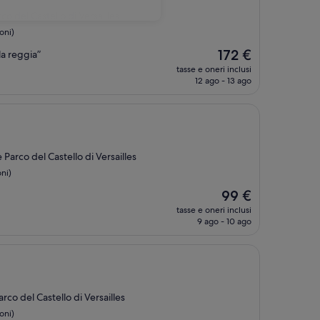
co del Castello di Versailles
oni)
Il
172 €
la reggia”
prezzo
tasse e oneri inclusi
attuale
12 ago - 13 ago
è
172 €
Parco del Castello di Versailles
ni)
Il
99 €
prezzo
tasse e oneri inclusi
attuale
9 ago - 10 ago
è
99 €
arco del Castello di Versailles
oni)