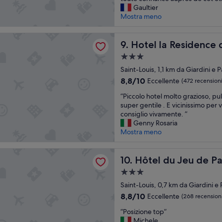
y
w
i
Gaultier
w
a
l
Mostra meno
a
s
p
l
t
a
 Residence du Berry
k
r
r
Hotel la Residence du Berry
9. Hotel la Residence 
.
a
f
Struttura
T
v
a
h
a
e
i
Saint-Louis, 1,1 km da Giardini e P
e
l
3.0
t
8.8
8,8/10
Eccellente
(472 recensioni
s
i
e
stelle
su
t
n
“
t
“Piccolo hotel molto grazioso, pu
10,
a
g
P
c
super gentile . E vicinissimo per vi
Eccellente,
f
w
i
a
consiglio vivamente. ”
(472
f
i
c
d
Genny Rosaria
recensioni)
w
t
c
r
Mostra meno
a
h
o
e
s
m
l
m
u Jeu de Paume
f
y
o
Hôtel du Jeu de Paume
a
10. Hôtel du Jeu de 
r
s
h
g
Struttura
i
m
o
n
e
a
a
t
Saint-Louis, 0,7 km da Giardini e P
i
n
l
3.0
e
f
8.8
8,8/10
Eccellente
(268 recension
d
l
l
i
stelle
su
l
d
“
m
“Posizione top”
q
10,
y
o
P
o
Michele
u