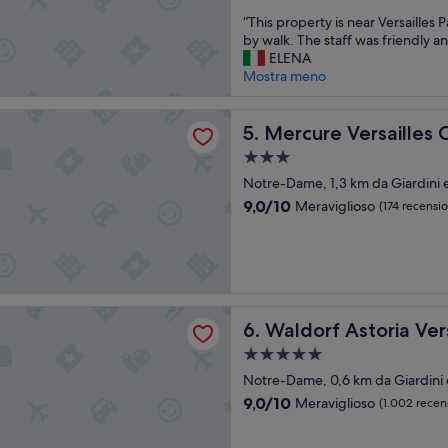
a
stelle
o
su
“
“This property is near Versailles 
n
m
10,
T
by walk. The staff was friendly an
d
w
Meraviglioso,
h
ELENA
a
a
(305
i
Mostra meno
r
s
recensioni)
s
e
b
p
a
e
Versailles Chateau
r
Mercure Versailles Chateau
5. Mercure Versailles
l
a
o
l
u
Struttura
p
a
t
a
e
Notre-Dame, 1,3 km da Giardini e 
r
i
3.0
r
e
f
9.0
9,0/10
Meraviglioso
(174 recensio
t
stelle
g
u
su
y
g
l
10,
i
i
a
Meraviglioso,
s
a
n
(174
n
”
d
recensioni)
e
c
Astoria Versailles - Trianon Palace
Waldorf Astoria Versailles - 
a
6. Waldorf Astoria Vers
o
r
m
Struttura
V
f
a
Notre-Dame, 0,6 km da Giardini e 
e
o
5.0
r
9.0
r
9,0/10
Meraviglioso
(1.002 recen
s
stelle
su
t
a
10,
a