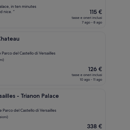
Palace, in ten minutes
Il
115 €
d nice. ”
prezzo
tasse e oneri inclusi
attuale
7 ago - 8 ago
è
115 €
 Chateau
Parco del Castello di Versailles
ni)
Il
126 €
prezzo
tasse e oneri inclusi
attuale
10 ago - 11 ago
è
126 €
Trianon Palace
ailles - Trianon Palace
Parco del Castello di Versailles
sioni)
Il
338 €