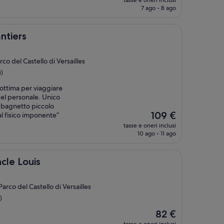
tasse e oneri inclusi
attuale
7 ago - 8 ago
è
88 €
antiers
co del Castello di Versailles
i)
 ottima per viaggiare
del personale. Unico
 bagnetto piccolo
Il
109 €
 fisico imponente”
prezzo
tasse e oneri inclusi
attuale
10 ago - 11 ago
è
109 €
ncle Louis
arco del Castello di Versailles
)
Il
82 €
prezzo