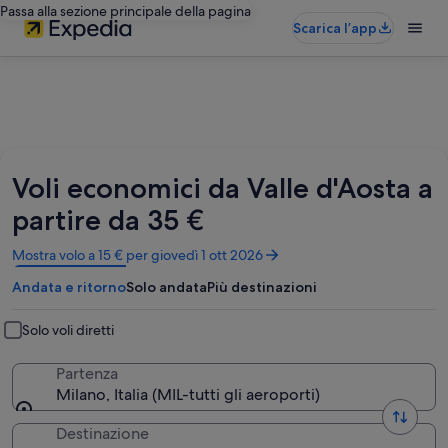
Passa alla sezione principale della pagina
Scarica l’app
Voli economici da Valle d'Aosta a
partire da 35 €
Apertura
Mostra volo a 15 € per giovedì 1 ott 2026
in
Andata e ritorno
Solo andata
Più destinazioni
un’altra
finestra
Solo voli diretti
Partenza
Milano, Italia (MIL-tutti gli aeroporti)
Destinazione