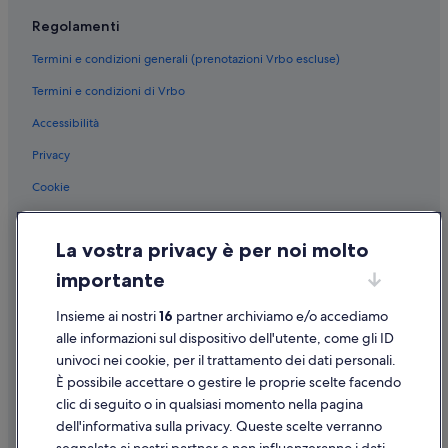
Regolamenti
Termini e condizioni generali (prenotazioni Vrbo escluse)
Termini e condizioni di Vrbo
Accessibilità
Privacy
Cookie
Condizioni per l'utilizzo
La vostra privacy è per noi molto
Informazioni legali/Contatti
importante
Linee guida sui contenuti e segnalazione dei contenuti
Insieme ai nostri
16
partner archiviamo e/o accediamo
Supporto
alle informazioni sul dispositivo dell'utente, come gli ID
univoci nei cookie, per il trattamento dei dati personali.
Assistenza clienti
È possibile accettare o gestire le proprie scelte facendo
Contattaci
clic di seguito o in qualsiasi momento nella pagina
dell'informativa sulla privacy. Queste scelte verranno
Come cancellare un volo