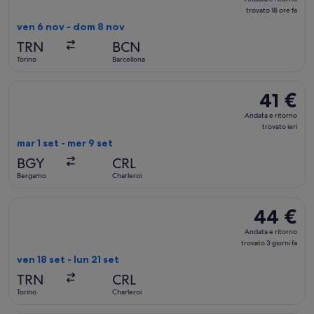
e
trovato 18 ore fa
ritorno,
ven 6 nov - dom 8 nov
trovato
TRN
BCN
18
Torino
Barcellona
ore
fa
Seleziona il volo Ryanair, in partenza mar 1 set da Bergamo a C
41 €
41 €
Andata
Andata e ritorno
e
trovato ieri
ritorno,
mar 1 set - mer 9 set
trovato
BGY
CRL
ieri
Bergamo
Charleroi
Seleziona il volo Ryanair, in partenza ven 18 set da Torino a Ch
44 €
44 €
Andata
Andata e ritorno
e
trovato 3 giorni fa
ritorno,
ven 18 set - lun 21 set
trovato
TRN
CRL
3
Torino
Charleroi
giorni