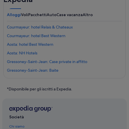
Alloggi
Voli
Pacchetti
Auto
Case vacanza
Altro
Courmayeur: hotel Relais & Chateaux
Courmayeur: hotel Best Western
Aosta: hotel Best Western
Aosta: NH Hotels
Gressoney-Saint-Jean: Case private in affitto
Gressoney-Saint-Jean: Baite
Courmayeur: B&B
Champoluc: Case private in affitto
*Disponibile per gli iscritti a Expedia.
Cogne: Resort e hotel con spa
Cervinia: Resort e hotel con spa
Champoluc: Hotel sulla neve
Società
Courmayeur: Resort e hotel con spa
Chi siamo