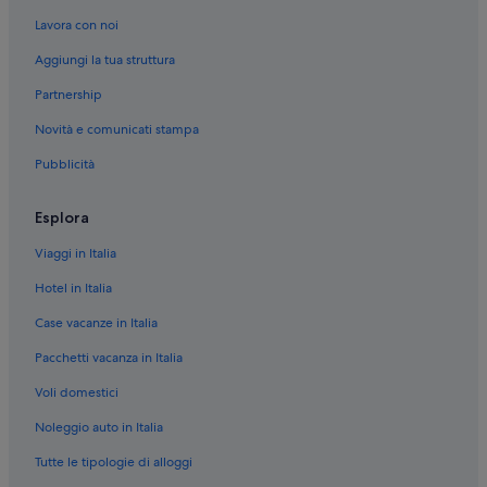
La Thuile: hotel a 3 stelle
Lavora con noi
Chamois: hotel a 3 stelle
Aggiungi la tua struttura
Gressoney-Saint-Jean: hotel a 3 stelle
Partnership
Courmayeur: hotel a 3 stelle
Novità e comunicati stampa
Morgex: hotel a 3 stelle
Pubblicità
Courmayeur: hotel
La Palud: hotel
Esplora
Cogne: hotel
Viaggi in Italia
Aosta: hotel
Hotel in Italia
Champoluc: hotel
Case vacanze in Italia
Chamois: hotel
Pacchetti vacanza in Italia
Gressoney-Saint-Jean: hotel
Voli domestici
Saint-Vincent: hotel
Noleggio auto in Italia
Torgnon: hotel
Cervinia: hotel
Tutte le tipologie di alloggi