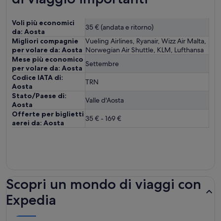
Voli più economici
35 € (andata e ritorno)
da: Aosta
Migliori compagnie
Vueling Airlines, Ryanair, Wizz Air Malta,
per volare da: Aosta
Norwegian Air Shuttle, KLM, Lufthansa
Mese più economico
Settembre
per volare da: Aosta
Codice IATA di:
TRN
Aosta
Stato/Paese di:
Valle d'Aosta
Aosta
Offerte per biglietti
35 € - 169 €
aerei da: Aosta
Scopri un mondo di viaggi con
Expedia