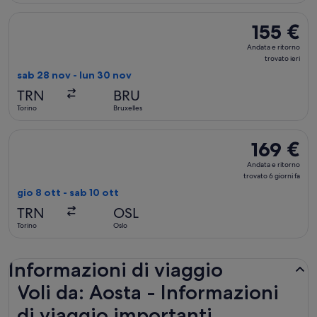
Seleziona il volo Vueling Airlines, in partenza sab 28 nov da T
155 €
155 €
Andata
Andata e ritorno
e
trovato ieri
ritorno,
sab 28 nov - lun 30 nov
trovato
TRN
BRU
ieri
Torino
Bruxelles
Seleziona il volo Lufthansa, in partenza gio 8 ott da Torino a 
169 €
169 €
Andata
Andata e ritorno
e
trovato 6 giorni fa
ritorno,
gio 8 ott - sab 10 ott
trovato
TRN
OSL
6
Torino
Oslo
giorni
fa
Informazioni di viaggio
Voli da: Aosta - Informazioni
di viaggio importanti