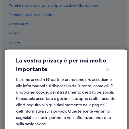
Termini e condizioni generali (prenotazioni Vrbo escluse)
Valle d'Aosta: B&B
Termini e condizioni di Vrbo
Valle d'Aosta: Guest house
Accessibilità
Valle d'Aosta: Lodge
Privacy
Valle d'Aosta: Ville
Valle d'Aosta: Case rurali
Cookie
Valle d'Aosta: Complessi di appartamenti
Condizioni per l'utilizzo
La vostra privacy è per noi molto
Valle d'Aosta: Campeggi
Informazioni legali/Contatti
importante
Valle d'Aosta: Residence
Linee guida sui contenuti e segnalazione dei contenuti
Valle d'Aosta: Cottage
Insieme ai nostri
16
partner archiviamo e/o accediamo
Supporto
Aosta: Ostelli
alle informazioni sul dispositivo dell'utente, come gli ID
univoci nei cookie, per il trattamento dei dati personali.
Assistenza clienti
Aosta: Ville
È possibile accettare o gestire le proprie scelte facendo
Aosta: Guest house
Contattaci
clic di seguito o in qualsiasi momento nella pagina
dell'informativa sulla privacy. Queste scelte verranno
Aosta: Case private in affitto
Come cancellare un volo
segnalate ai nostri partner e non influenzeranno i dati
Aosta: Residence
Come modificare la prenotazione di un hotel o una casa vacanze
sulla navigazione.