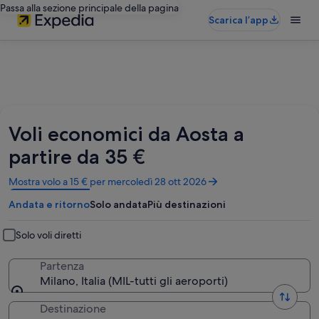
Passa alla sezione principale della pagina
Scarica l’app
Voli economici da Aosta a
partire da 35 €
Apertura
Mostra volo a 15 € per mercoledì 28 ott 2026
in
Andata e ritorno
Solo andata
Più destinazioni
un’altra
finestra
Solo voli diretti
Partenza
Milano, Italia (MIL-tutti gli aeroporti)
Destinazione