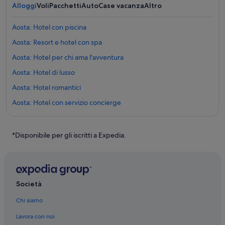
Alloggi
Voli
Pacchetti
Auto
Case vacanza
Altro
Aosta: Hotel con piscina
Aosta: Resort e hotel con spa
Aosta: Hotel per chi ama l'avventura
Aosta: Hotel di lusso
Aosta: Hotel romantici
Aosta: Hotel con servizio concierge
Aosta: Hotel per fare shopping
Aosta: Hotel con palestra
*Disponibile per gli iscritti a Expedia.
Aosta: Hotel LGBTQIA+
Aosta: Hotel con animali ammessi
Aosta: Hotel per golfisti
Società
Valle d'Aosta: Hotel per chi ama l'avventura
Chi siamo
Valle d'Aosta: Hotel LGBTQIA+
Lavora con noi
Valle d'Aosta: Hotel con piscina