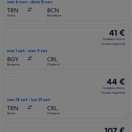
ritorno,
ven 6 nov - dom 8 nov
trovato
TRN
BCN
ieri
Torino
Barcellona
Seleziona il volo Ryanair, in partenza mar 1 set da Bergamo a C
41 €
41 €
Andata
Andata e ritorno
e
trovato 2 giorni fa
ritorno,
mar 1 set - mer 9 set
trovato
BGY
CRL
2
Bergamo
Charleroi
giorni
fa
Seleziona il volo Ryanair, in partenza ven 18 set da Torino a Ch
44 €
44 €
Andata
Andata e ritorno
e
trovato 4 giorni fa
ritorno,
ven 18 set - lun 21 set
trovato
TRN
CRL
4
Torino
Charleroi
giorni
fa
Seleziona il volo Norwegian Air Shuttle, in partenza gio 15 ot
107 €
107 €