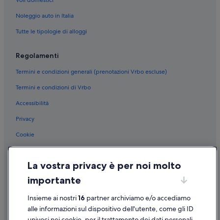
Voli domestici
Noleggio auto in Italia
Tutte le tipologie di alloggi
Regolamenti
Termini e condizioni generali (prenotazioni Vrbo escluse)
Termini e condizioni di Vrbo
Accessibilità
Privacy
Cookie
Condizioni per l'utilizzo
La vostra privacy è per noi molto
Informazioni legali/Contatti
importante
Linee guida sui contenuti e segnalazione dei contenuti
Insieme ai nostri
16
partner archiviamo e/o accediamo
Supporto
alle informazioni sul dispositivo dell'utente, come gli ID
univoci nei cookie, per il trattamento dei dati personali.