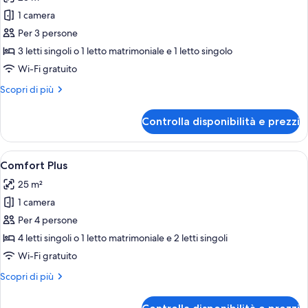
le
1 camera
foto
per
Per 3 persone
Smart
3 letti singoli o 1 letto matrimoniale e 1 letto singolo
Flex
Wi-Fi gratuito
Tripla
Altri
Scopri di più
dettagli
per
Controlla disponibilità e prezzi
Smart
Flex
Tripla
Apri
Camera d'albergo con due letti, una sc
4
Comfort Plus
tutte
25 m²
le
1 camera
foto
per
Per 4 persone
Comfort
4 letti singoli o 1 letto matrimoniale e 2 letti singoli
Plus
Wi-Fi gratuito
Altri
Scopri di più
dettagli
per