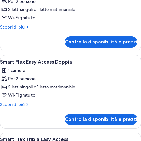
Per 2 persone
foto
per
2 letti singoli o 1 letto matrimoniale
Comfort
Wi-Fi gratuito
Easy
Altri
Scopri di più
Access
dettagli
Doppia
per
Controlla disponibilità e prezzi
Comfort
Easy
Access
Apri
Minibar, una scrivania, tende oscuranti
3
Doppia
Smart Flex Easy Access Doppia
tutte
1 camera
le
Per 2 persone
foto
per
2 letti singoli o 1 letto matrimoniale
Smart
Wi-Fi gratuito
Flex
Altri
Scopri di più
Easy
dettagli
Access
per
Controlla disponibilità e prezzi
Smart
Doppia
Flex
Easy
Apri
Minibar, una scrivania, tende oscuranti
3
Access
Smart Flex Tripla Easy Access