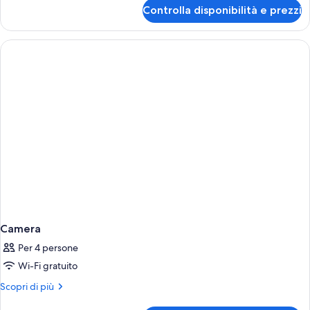
per
Controlla disponibilità e prezzi
Camera
Camera
Per 4 persone
Wi-Fi gratuito
Altri
Scopri di più
dettagli