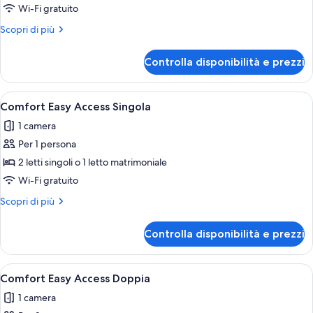
Smart
Wi-Fi gratuito
Flex
Altri
Scopri di più
Doppia
dettagli
per
Controlla disponibilità e prezzi
Smart
Flex
Doppia
Apri
Minibar, una scrivania, tende oscuranti
3
Comfort Easy Access Singola
tutte
1 camera
le
Per 1 persona
foto
per
2 letti singoli o 1 letto matrimoniale
Comfort
Wi-Fi gratuito
Easy
Altri
Scopri di più
Access
dettagli
Singola
per
Controlla disponibilità e prezzi
Comfort
Easy
Access
Apri
Minibar, una scrivania, tende oscuranti
4
Singola
Comfort Easy Access Doppia
tutte
1 camera
le