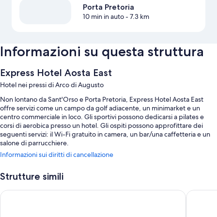
Porta Pretoria
10 min in auto
- 7.3 km
Informazioni su questa struttura
Express Hotel Aosta East
Hotel nei pressi di Arco di Augusto
Non lontano da Sant'Orso e Porta Pretoria, Express Hotel Aosta East
offre servizi come un campo da golf adiacente, un minimarket e un
centro commerciale in loco. Gli sportivi possono dedicarsi a pilates e
corsi di aerobica presso un hotel. Gli ospiti possono approfittare dei
seguenti servizi: il Wi-Fi gratuito in camera, un bar/una caffetteria e un
salone di parrucchiere.
Informazioni sui diritti di cancellazione
Gli altri servizi includono:
Accesso a una piscina all'aperto nelle vicinanze
Strutture simili
Un parcheggio non assistito e un parcheggio senza limitazioni di
Hotel Norden Palace
Hotel Di
orario gratuiti
Un servizio navetta per le aree limitrofe, una colonnina di ricarica per
auto elettriche e accesso a una piscina coperta nelle vicinanze