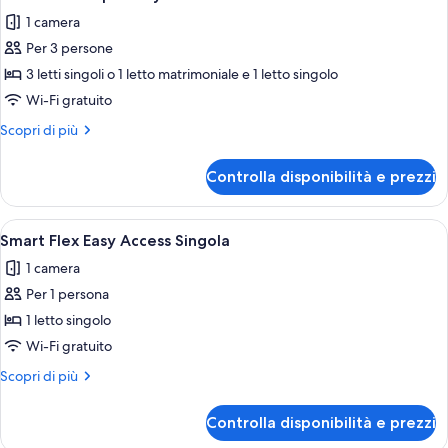
tutte
Doppia
1 camera
le
Per 3 persone
foto
per
3 letti singoli o 1 letto matrimoniale e 1 letto singolo
Smart
Wi-Fi gratuito
Flex
Altri
Scopri di più
Tripla
dettagli
Easy
per
Controlla disponibilità e prezzi
Smart
Access
Flex
Tripla
Apri
Minibar, una scrivania, tende oscuranti
3
Easy
Smart Flex Easy Access Singola
tutte
Access
1 camera
le
Per 1 persona
foto
per
1 letto singolo
Smart
Wi-Fi gratuito
Flex
Altri
Scopri di più
Easy
dettagli
Access
per
Controlla disponibilità e prezzi
Smart
Singola
Flex