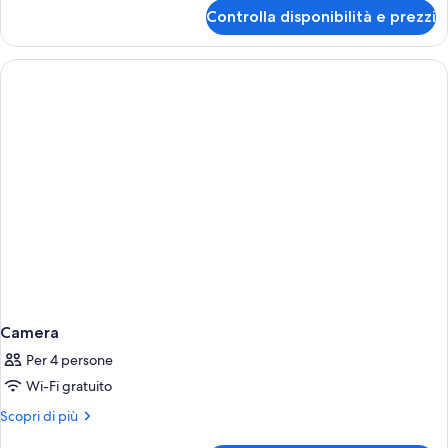
per
Controlla disponibilità e prezzi
Camera
Camera
Per 4 persone
Wi-Fi gratuito
Altri
Scopri di più
dettagli