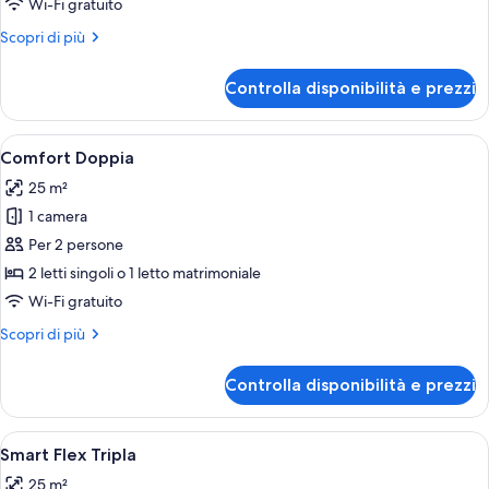
Wi-Fi gratuito
Altri
Scopri di più
dettagli
per
Controlla disponibilità e prezzi
Comfort
Singola
Apri
Minibar, una scrivania, tende oscuranti
14
Comfort Doppia
tutte
25 m²
le
1 camera
foto
per
Per 2 persone
Comfort
2 letti singoli o 1 letto matrimoniale
Doppia
Wi-Fi gratuito
Altri
Scopri di più
dettagli
per
Controlla disponibilità e prezzi
Comfort
Doppia
Apri
Minibar, una scrivania, tende oscuranti
4
Smart Flex Tripla
tutte
25 m²