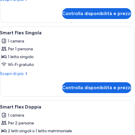
dettagli
per
Controlla disponibilità e prezzi
Smart
Singola
Apri
Minibar, una scrivania, tende oscuranti
4
Smart Flex Singola
tutte
1 camera
le
Per 1 persona
foto
per
1 letto singolo
Smart
Wi-Fi gratuito
Flex
Altri
Scopri di più
Singola
dettagli
per
Controlla disponibilità e prezzi
Smart
Flex
Singola
Apri
Minibar, una scrivania, tende oscuranti
4
Smart Flex Doppia
tutte
1 camera
le
Per 2 persone
foto
per
2 letti singoli o 1 letto matrimoniale