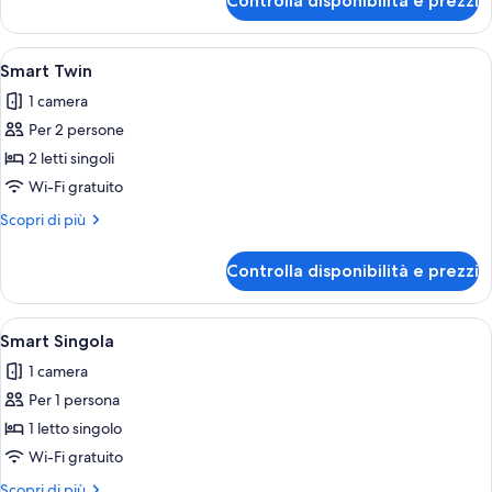
Controlla disponibilità e prezzi
Comfort
Plus
Apri
Minibar, una scrivania, tende oscuranti
5
Smart Twin
tutte
1 camera
le
Per 2 persone
foto
per
2 letti singoli
Smart
Wi-Fi gratuito
Twin
Altri
Scopri di più
dettagli
per
Controlla disponibilità e prezzi
Smart
Twin
Apri
Minibar, una scrivania, tende oscuranti
2
Smart Singola
tutte
1 camera
le
Per 1 persona
foto
per
1 letto singolo
Smart
Wi-Fi gratuito
Singola
Altri
Scopri di più