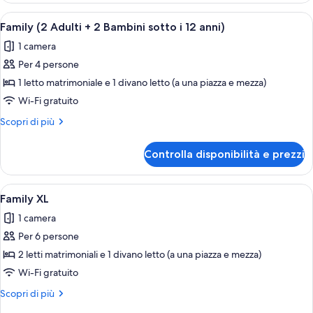
Easy
Apri
Una camera d'albergo con un letto, una
4
Access
Family (2 Adulti + 2 Bambini sotto i 12 anni)
tutte
Singola
1 camera
le
Per 4 persone
foto
per
1 letto matrimoniale e 1 divano letto (a una piazza e mezza)
Family
Wi-Fi gratuito
(2
Altri
Scopri di più
Adulti
dettagli
+
per
Controlla disponibilità e prezzi
Family
2
(2
Bambini
Adulti
Apri
Una camera d'albergo con due letti, una
sotto
5
+
Family XL
tutte
2
i
1 camera
Bambini
le
12
sotto
Per 6 persone
foto
anni)
i
per
2 letti matrimoniali e 1 divano letto (a una piazza e mezza)
12
Family
anni)
Wi-Fi gratuito
XL
Altri
Scopri di più
dettagli