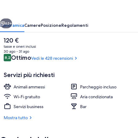
East
ietro
Avanti
63+
Panoramica
Camere
Posizione
Regolamenti
Il
120 €
prezzo
tasse e oneri inclusi
attuale
30 ago - 31 ago
è
Recensioni
Ottimo
8,2
Vedi le 428 recensioni
8,2 su 10
120 €
Servizi più richiesti
Animali ammessi
Parcheggio incluso
Camera Deluxe con letto matrimoniale o 
Wi-Fi gratuito
Aria condizionata
Servizi business
Bar
Mostra tutto