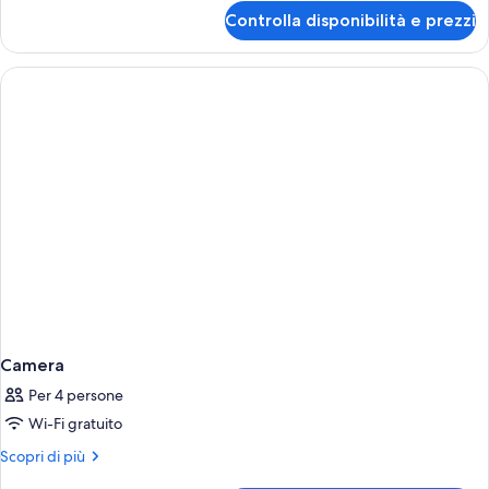
per
Controlla disponibilità e prezzi
Family
XL
Camera
Per 4 persone
Wi-Fi gratuito
Altri
Scopri di più
dettagli