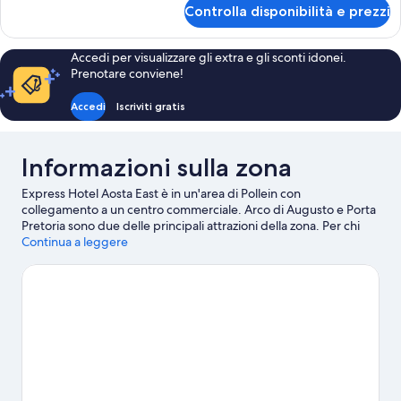
per
Controlla disponibilità e prezzi
Camera
Accedi per visualizzare gli extra e gli sconti idonei.
Prenotare conviene!
Accedi
Iscriviti gratis
Informazioni sulla zona
Express Hotel Aosta East è in un'area di Pollein con
collegamento a un centro commerciale. Arco di Augusto e Porta
Pretoria sono due delle principali attrazioni della zona. Per chi
ama le attività, Terme di Saint-Vincent e Skyway Monte Bianco
Continua a leggere
sono due tappe assolutamente da non perdere. Sant'Orso e
Castello di Fénis sono altri due luoghi da visitare consigliati.
Scopri le divertenti iniziative sportive della zona, tra cui rafting e
pesca; se invece preferisci non entrare in acqua, nelle vicinanze
puoi dedicarti ad attività come equitazione e gite a piedi o in
bici.
Vai alla guida turistica di Pollein