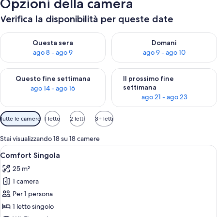
Opzioni della camera
Verifica la disponibilità per queste date
Verifica la disponibilità per questa sera, ago 8 - ago 9
Verifica la disponibilità per d
Questa sera
Domani
ago 8 - ago 9
ago 9 - ago 10
Verifica la disponibilità per questo fine settimana, ago 14 - ag
Verifica la disponibilità per i
Questo fine settimana
Il prossimo fine
settimana
ago 14 - ago 16
ago 21 - ago 23
Filtri
Tutte le camere
1 letto
2 letti
3+ letti
disponibili
per
Stai visualizzando 18 su 18 camere
le
Apri
Minibar, una scrivania, tende oscuranti
15
Comfort Singola
camere
tutte
25 m²
le
1 camera
foto
per
Per 1 persona
Comfort
1 letto singolo
Singola