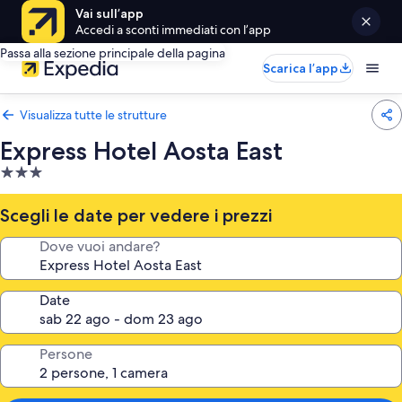
Vai sull’app
Accedi a sconti immediati con l’app
Passa alla sezione principale della pagina
Scarica l’app
Visualizza tutte le strutture
Express Hotel Aosta East
Struttura
a
3.0
Scegli le date per vedere i prezzi
stelle
Dove vuoi andare?
Date
Persone