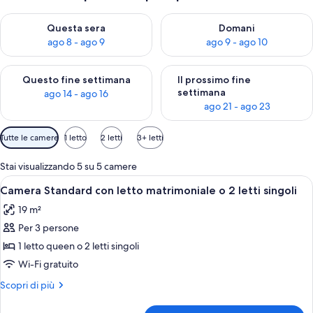
Verifica la disponibilità per questa sera, ago 8 - ago 9
Verifica la disponibilità per d
Questa sera
Domani
ago 8 - ago 9
ago 9 - ago 10
Verifica la disponibilità per questo fine settimana, ago 14 - ag
Verifica la disponibilità per i
Questo fine settimana
Il prossimo fine
settimana
ago 14 - ago 16
ago 21 - ago 23
Filtri
Tutte le camere
1 letto
2 letti
3+ letti
disponibili
per
Stai visualizzando 5 su 5 camere
le
Apri
Una camera d'albergo con un letto, una
9
Camera Standard con letto matrimoniale o 2 letti singoli
camere
tutte
19 m²
le
Per 3 persone
foto
per
1 letto queen o 2 letti singoli
Camera
Wi-Fi gratuito
Standard
Altri
Scopri di più
con
dettagli
letto
per