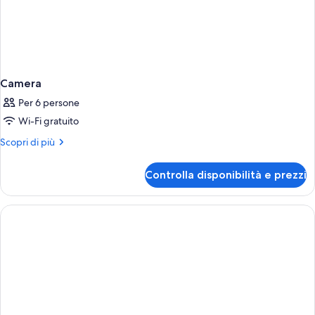
Camera
Per 6 persone
Wi-Fi gratuito
Altri
Scopri di più
dettagli
per
Controlla disponibilità e prezzi
Camera