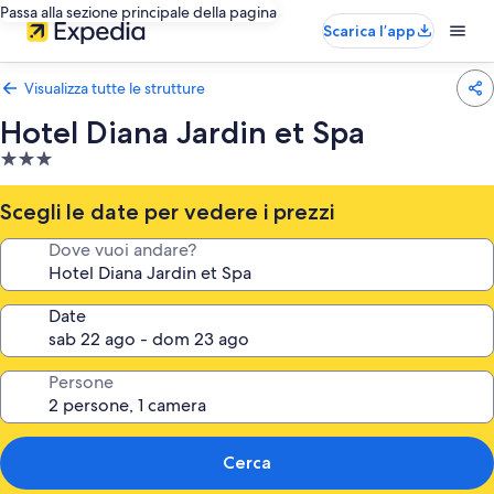
Passa alla sezione principale della pagina
Scarica l’app
Visualizza tutte le strutture
Hotel Diana Jardin et Spa
Struttura
a
3.0
Scegli le date per vedere i prezzi
stelle
Dove vuoi andare?
Date
Persone
Cerca