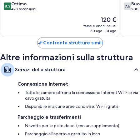
8.2
7.6
Ottimo
Buo
Letti aggiuntivi (a pagamento) e culle/letti per bambini (con
8,2
7,6
su
su
428 recensioni
200 
supplemento)
10,
10,
Il
120 €
Bagni con docce e bidet
Ottimo,
Buono,
prezzo
428
200
tasse e oneri inclusi
TV a schermo piatto con canali satellitari
attuale
30 ago - 31 ago
recensioni
recensio
Bollitore elettrico, climatizzatore con riscaldamento e pulizie
è
giornaliere
120 €
Confronta strutture simili
Altre informazioni sulla struttura
Servizi della struttura
Connessione Internet
Tutte le camere offrono la connessione Internet Wi-Fi e via
cavo gratuita
Disponibile in alcune aree condivise: Wi-Fi gratis
Parcheggio e trasferimenti
Navetta per le piste da sci (con un supplemento)
Parcheggio all'aperto e gratuito in loco