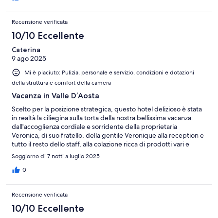
Recensione verificata
10/10 Eccellente
Caterina
9 ago 2025
Mi è piaciuto: Pulizia, personale e servizio, condizioni e dotazioni
della struttura e comfort della camera
Vacanza in Valle D’Aosta
Scelto per la posizione strategica, questo hotel delizioso è stata
in realtà la ciliegina sulla torta della nostra bellissima vacanza:
dall'accoglienza cordiale e sorridente della proprietaria
Veronica, di suo fratello, della gentile Veronique alla reception e
tutto il resto dello staff, alla colazione ricca di prodotti vari e
genuini(da sottolineare le torte fatte in casa ogni mattina
Soggiorno di 7 notti a luglio 2025
diverse), dalla camera stracomoda e pulita, ai saluti con omaggio
prima di partire. Che dire: assolutamente consigliatissimo.
0
Grazie di tutto ancora una volta, ci siamo innamorati della vostra
regione, anche grazie a voi. P.s. una nota positiva anche per il
Recensione verificata
ristorante che si trova proprio sotto: piatti tradizionali eccezionali
10/10 Eccellente