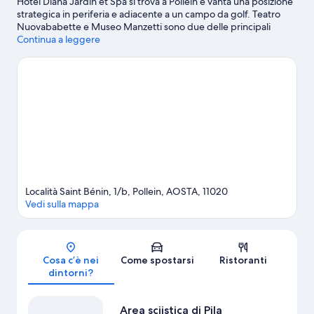
Hotel Diana Jardin et Spa si trova a Pollein e vanta una posizione
strategica in periferia e adiacente a un campo da golf. Teatro
Nuovababette e Museo Manzetti sono due delle principali
attrazioni culturali della zona. Per gli amanti delle attività, invece,
Continua a leggere
due tappe fondamentali sono Area sciistica di Pila e Telecabina
Aosta-Pila. Anche Rifugio Arbolle e Parc Animalier d'Introd
meritano una visita. Se per te vacanza è sinonimo di vita all'aria
aperta, sarai entusiasta di sapere che qui ti aspettano attività e
servizi come gite a piedi o in bici e piste da sci.
Vai alla guida
turistica di Pollein
Località Saint Bénin, 1/b, Pollein, AOSTA, 11020
Vedi sulla mappa
Mappa
Cosa c’è nei
Come spostarsi
Ristoranti
dintorni?
Area sciistica di Pila