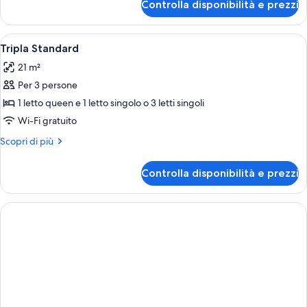
Controlla disponibilità e prezzi
Camera
matrimoniale
Standard
o
con
Apri
Camera d'albergo con un letto di legno
2
4
letto
Tripla Standard
tutte
matrimoniale
letti
21 m²
o
le
singoli
2
Per 3 persone
foto
letti
per
1 letto queen e 1 letto singolo o 3 letti singoli
singoli
Tripla
Wi-Fi gratuito
Standard
Altri
Scopri di più
dettagli
per
Controlla disponibilità e prezzi
Tripla
Standard