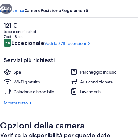
Spa
ietro
Avanti
36+
Panoramica
Camere
Posizione
Regolamenti
Il
121 €
prezzo
tasse e oneri inclusi
attuale
7 set - 8 set
è
Recensioni
Eccezionale
9,6
Vedi le 278 recensioni
9,6 su 10
121 €
Servizi più richiesti
Spa
Parcheggio incluso
Sauna, bagno turco, massaggi sportivi,
Wi-Fi gratuito
Aria condizionata
Colazione disponibile
Lavanderia
Mostra tutto
Opzioni della camera
Verifica la disponibilità per queste date