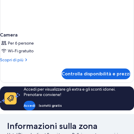
Camera
Per 6 persone
Wi-Fi gratuito
Altri
Scopri di più
dettagli
per
Controlla disponibilità e prezzi
Camera
Accedi per visualizzare gli extra e gli sconti idonei.
Prenotare conviene!
Accedi
Iscriviti gratis
Informazioni sulla zona