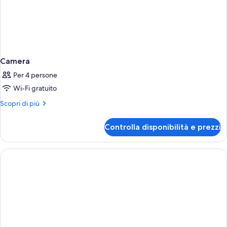
Camera
Per 4 persone
Wi-Fi gratuito
Altri
Scopri di più
dettagli
per
Controlla disponibilità e prezzi
Camera