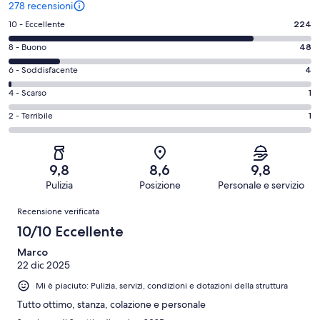
278 recensioni
Valutazione
10 - Eccellente
224
di
Valutazione
8 - Buono
48
10
di
-
Valutazione
6 - Soddisfacente
4
8
Eccellente.
di
-
Valutazione
4 - Scarso
1
224
6
Buono.
di
su
-
Valutazione
2 - Terribile
1
48
4
278
Soddisfacente.
di
su
-
recensioni
4
2
278
Scarso.
su
-
recensioni
1
9,8
8,6
9,8
278
Terribile.
su
Pulizia
Posizione
Personale e servizio
recensioni
1
278
Recensioni
su
Recensione verificata
recensioni
278
10/10 Eccellente
recensioni
Marco
22 dic 2025
Mi è piaciuto: Pulizia, servizi, condizioni e dotazioni della struttura
Tutto ottimo, stanza, colazione e personale