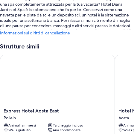
una spa completamente attrezzata per la tua vacanza? Hotel Diana
Jardin et Spa è la sistemazione che fa per te. Con servizi come una
navetta per le piste da sci e un deposito sci, un hotel è la sistemazione
ideale per una settimana bianca. Per rilassarsi, non c'è niente di meglio
di una pausa per concedersi massaggi e altri servizi presso le dotazioni
benessere della struttura, che includono la sauna e il bagno turco. Il Wi-
Informazioni sui diritti di cancellazione
Fi gratuito in camera è a disposizione degli ospiti.
Approfitta anche dei seguenti servizi:
Strutture simili
Un parcheggio non assistito gratuito
Express Hotel Aosta East
Hotel No
La colazione a buffet (a pagamento), una sala rinfreschi e quotidiani
gratis
Sale per trattamenti e massaggi, arredamento da esterni e un
ascensore
I commenti dei viaggiatori apprezzano molto il personale gentile
della struttura.
Caratteristiche della camera
Express
Hotel
Express Hotel Aosta East
Hotel 
Tutte le camere di Hotel Diana Jardin et Spa offrono comodità come la
Hotel
Norden
Pollein
Aosta
climatizzazione, oltre a dotazioni come il Wi-Fi gratis e minibar.
Aosta
Palace
Animali ammessi
Parcheggio incluso
Anima
East
Aosta
Altri servizi disponibili in tutte le camere includono:
Wi-Fi gratuito
Aria condizionata
Wi-Fi 
Pollein