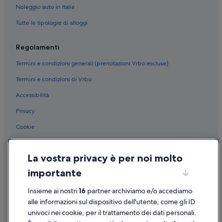
Noleggio auto in Italia
Tutte le tipologie di alloggi
Regolamenti
Termini e condizioni generali (prenotazioni Vrbo escluse)
Termini e condizioni di Vrbo
Accessibilità
Privacy
Cookie
Condizioni per l'utilizzo
La vostra privacy è per noi molto
Informazioni legali/Contatti
importante
Linee guida sui contenuti e segnalazione dei contenuti
Insieme ai nostri
16
partner archiviamo e/o accediamo
Supporto
alle informazioni sul dispositivo dell'utente, come gli ID
univoci nei cookie, per il trattamento dei dati personali.
Assistenza clienti