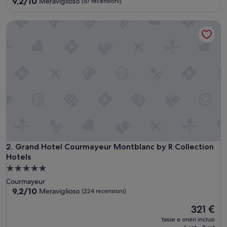
5.0
9.2
9,2/10
Meraviglioso
(67 recensioni)
su
stelle
10,
Grand Hotel Courmayeur Montblanc by R Collection Hotels
Meraviglioso,
(67
recensioni)
Grand Hotel Courmayeur Montblanc by R Collection Hotels
2. Grand Hotel Courmayeur Montblanc by R Collection
Hotels
Struttura
a
Courmayeur
5.0
9.2
9,2/10
Meraviglioso
(224 recensioni)
su
stelle
Il
321 €
10,
prezzo
Meraviglioso,
tasse e oneri inclusi
attuale
(224