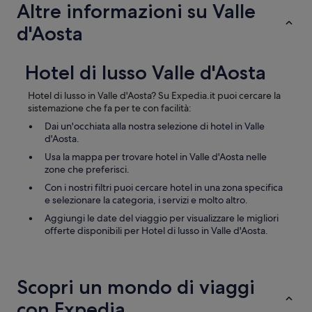
l
Altre informazioni su Valle
e
d'Aosta
.
C
a
m
Hotel di lusso Valle d'Aosta
e
r
Hotel di lusso in Valle d'Aosta? Su Expedia.it puoi cercare la
e
sistemazione che fa per te con facilità:
b
Dai un'occhiata alla nostra selezione di hotel in Valle
e
d'Aosta.
l
l
Usa la mappa per trovare hotel in Valle d'Aosta nelle
i
zone che preferisci.
s
Con i nostri filtri puoi cercare hotel in una zona specifica
s
e selezionare la categoria, i servizi e molto altro.
i
m
Aggiungi le date del viaggio per visualizzare le migliori
e
offerte disponibili per Hotel di lusso in Valle d'Aosta.
.
”
Scopri un mondo di viaggi
con Expedia