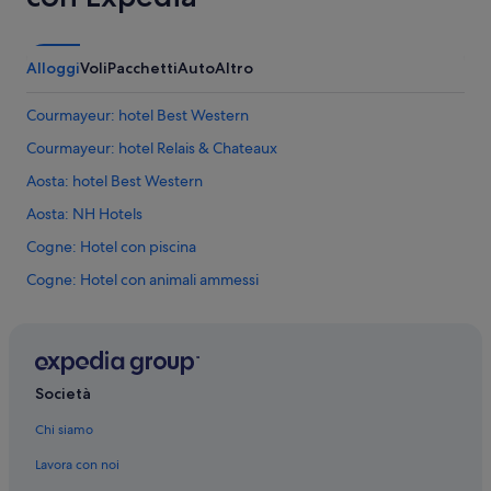
Alloggi
Voli
Pacchetti
Auto
Altro
Courmayeur: hotel Best Western
Courmayeur: hotel Relais & Chateaux
Aosta: hotel Best Western
Aosta: NH Hotels
Cogne: Hotel con piscina
Cogne: Hotel con animali ammessi
Cogne: Resort e hotel con spa
Saint-Vincent: Resort e hotel con spa
Saint-Vincent: Hotel con casinò
Società
Torgnon: Resort e hotel con spa
Chi siamo
Torgnon: Hotel per famiglie
Lavora con noi
Antagnod: Resort e hotel con spa