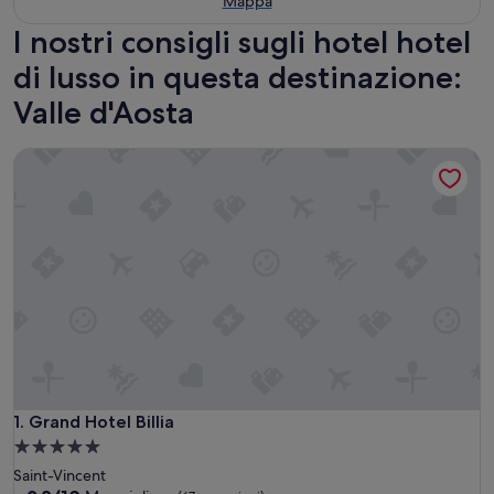
Mappa
I nostri consigli sugli hotel hotel
di lusso in questa destinazione:
Valle d'Aosta
Grand Hotel Billia
Grand Hotel Billia
1. Grand Hotel Billia
Struttura
a
Saint-Vincent