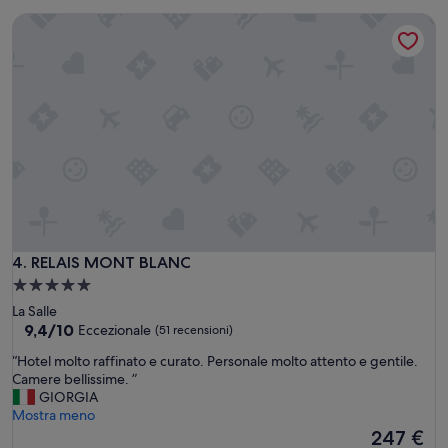
273 €
RELAIS MONT BLANC
RELAIS MONT BLANC
4. RELAIS MONT BLANC
Struttura
a
La Salle
5.0
9.4
9,4/10
Eccezionale
(51 recensioni)
su
stelle
“
“Hotel molto raffinato e curato. Personale molto attento e gentile.
10,
H
Camere bellissime. ”
Eccezionale,
o
GIORGIA
(51
t
Mostra meno
recensioni)
e
Il
247 €