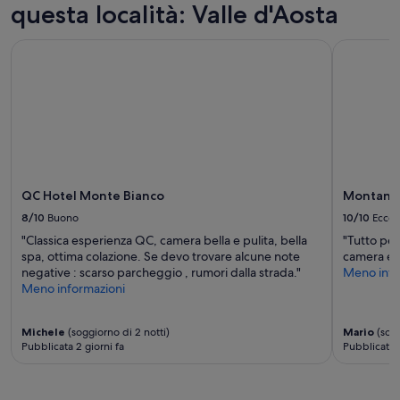
r
Prezzi
questa località: Valle d'Aosta
s
e
o
disponibilità
QC Hotel Monte Bianco
Montana Lo
n
possono
a
cambiare.
l
Potrebbero
e
essere
m
previste
o
condizioni
l
aggiuntive.
t
o
QC Hotel Monte Bianco
Montana 
a
t
8/10
Buono
10/10
Eccel
t
"Classica esperienza QC, camera bella e pulita, bella
"Tutto per
e
spa, ottima colazione. Se devo trovare alcune note
camera e n
n
negative : scarso parcheggio , rumori dalla strada."
Meno info
t
Meno informazioni
o
e
g
Michele
(soggiorno di 2 notti)
Mario
(sogg
e
Pubblicata 2 giorni fa
Pubblicata 
n
t
i