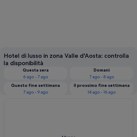
Torgnon
Courma
Hotel di lusso in zona Valle d'Aosta: controlla
la disponibilità
Questa sera
Domani
6 ago - 7 ago
7 ago - 8 ago
Questo fine settimana
Il prossimo fine settimana
7 ago - 9 ago
14 ago - 16 ago