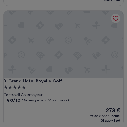
6 set - 7 set
è
recensioni)
321 €
Grand Hotel Royal e Golf
Grand Hotel Royal e Golf
3. Grand Hotel Royal e Golf
Struttura
a
Centro di Courmayeur
5.0
9.0
9,0/10
Meraviglioso
(167 recensioni)
su
stelle
Il
273 €
10,
prezzo
Meraviglioso,
tasse e oneri inclusi
attuale
(167
31 ago - 1 set
è
recensioni)