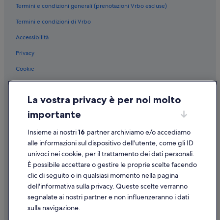
Termini e condizioni generali (prenotazioni Vrbo escluse)
Gressoney-La-Trinité: Resort e hotel con spa
Termini e condizioni di Vrbo
Cervinia: Hotel con animali ammessi
Accessibilità
Cervinia: Hotel per famiglie
Cervinia: Resort e hotel con spa
Privacy
Cervinia: Hotel economici
Cookie
Cervinia: Hotel sulla neve
Condizioni per l'utilizzo
Cervinia: Hotel con piscina
La vostra privacy è per noi molto
Informazioni legali/Contatti
Champoluc: Hotel sulla neve
importante
Linee guida sui contenuti e segnalazione dei contenuti
Champoluc: Hotel con piscina
Insieme ai nostri
16
partner archiviamo e/o accediamo
Supporto
Champoluc: Resort e hotel con spa
alle informazioni sul dispositivo dell'utente, come gli ID
univoci nei cookie, per il trattamento dei dati personali.
Champoluc: Hotel con animali ammessi
Assistenza clienti
È possibile accettare o gestire le proprie scelte facendo
Courmayeur: Resort e hotel con spa
Contattaci
clic di seguito o in qualsiasi momento nella pagina
Courmayeur: Hotel per famiglie
dell'informativa sulla privacy. Queste scelte verranno
Come cancellare un volo
segnalate ai nostri partner e non influenzeranno i dati
Courmayeur: Hotel con animali ammessi
Come modificare la prenotazione di un hotel o una casa vacanze
sulla navigazione.
Courmayeur: Hotel con casinò
Tempistiche per i rimborsi