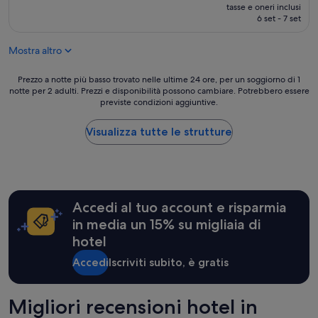
l
prezzo
tasse e oneri inclusi
m
attuale
6 set - 7 set
o
è
l
247 €
Mostra altro
t
o
r
Prezzo
Prezzo a notte più basso trovato nelle ultime 24 ore, per un soggiorno di 1
a
notte per 2 adulti. Prezzi e disponibilità possono cambiare. Potrebbero essere
a
previste condizioni aggiuntive.
f
notte
f
più
i
basso
Visualizza tutte le strutture
n
trovato
a
nelle
t
ultime
o
24
e
ore,
Accedi al tuo account e risparmia
c
per
u
un
in media un 15% su migliaia di
r
soggiorno
hotel
a
di
t
1
Accedi
Iscriviti subito, è gratis
o
notte
.
per
P
2
Migliori recensioni hotel in
e
adulti.