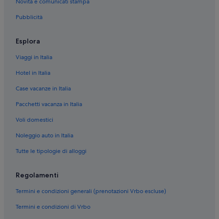
Novità e comunicati stampa
Cogne: Cottage
Pubblicità
Cogne: Agriturismi
Cogne: Affittacamere
Esplora
Cogne: Aparthotel
Viaggi in Italia
Cogne: Resort
Hotel in Italia
Cogne: Appartamenti
Case vacanze in Italia
Cogne: Baite
Pacchetti vacanza in Italia
Cogne: B&B
Voli domestici
Cogne: Case rurali
Noleggio auto in Italia
Cogne: hotel a 2 stelle
Tutte le tipologie di alloggi
Cogne: hotel a 5 stelle
Cogne: hotel a 3 stelle
Regolamenti
Cogne: hotel a 4 stelle
Termini e condizioni generali (prenotazioni Vrbo escluse)
Valnontey: hotel a 3 stelle
Termini e condizioni di Vrbo
Gimillan: hotel a 2 stelle