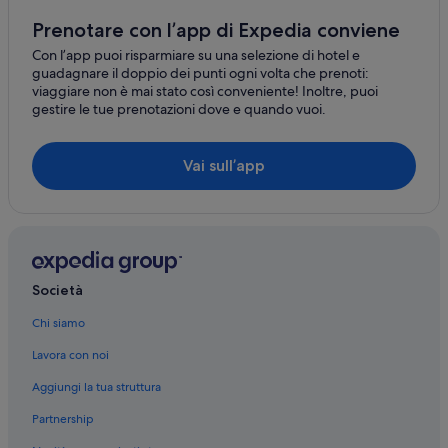
Epinel
Cogne: hotel Relais & Chateaux
Prenotare con l’app di Expedia conviene
Gimillan
Epinel: Affittacamere
Con l’app puoi risparmiare su una selezione di hotel e
guadagnare il doppio dei punti ogni volta che prenoti:
Epinel: B&B
Champlong
viaggiare non è mai stato così conveniente! Inoltre, puoi
gestire le tue prenotazioni dove e quando vuoi.
Gimillan: Appartamenti
Gimillan: Case private in affitto
Vai sull’app
Gimillan: Campeggi
Gimillan: Residence
Valnontey: Appartamenti
Valnontey: Residence
Società
Valnontey: Campeggi
Cogne: Guest house
Chi siamo
Cogne: Case private in affitto
Lavora con noi
Cogne: Residence
Aggiungi la tua struttura
Cogne: Campeggi
Partnership
Cogne: Chalet