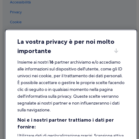
Accessibilità
Privacy
Cookie
Condizioni per l'utilizzo
La vostra privacy è per noi molto
Informazioni legali/Contatti
importante
Linee guida sui contenuti e segnalazione dei contenuti
Insieme ai nostri
16
partner archiviamo e/o accediamo
Supporto
alle informazioni sul dispositivo dell'utente, come gli ID
univoci nei cookie, per il trattamento dei dati personali.
Assistenza clienti
È possibile accettare o gestire le proprie scelte facendo
Contattaci
clic di seguito o in qualsiasi momento nella pagina
dell'informativa sulla privacy. Queste scelte verranno
Come cancellare un volo
segnalate ai nostri partner e non influenzeranno i dati
Come modificare la prenotazione di un hotel o una casa vacanze
sulla navigazione.
Tempistiche per i rimborsi
Noi e i nostri partner trattiamo i dati per
fornire:
Utilizzare un coupon Expedia
Utilizzare dati di geolocalizzazione precisi. Scansione attiva
Documenti per i viaggi internazionali