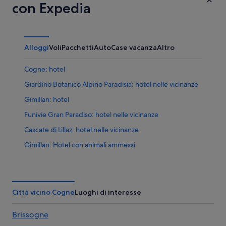
con Expedia
Alloggi
Voli
Pacchetti
Auto
Case vacanza
Altro
Cogne: hotel
Giardino Botanico Alpino Paradisia: hotel nelle vicinanze
Gimillan: hotel
Funivie Gran Paradiso: hotel nelle vicinanze
Cascate di Lillaz: hotel nelle vicinanze
Gimillan: Hotel con animali ammessi
Gimillan: Hotel per famiglie
Gimillan: Hotel con piscina
Gimillan: Hotel di lusso
Città vicino Cogne
Luoghi di interesse
Cogne: Hotel sulla neve
Brissogne
Cogne: Resort e hotel con spa