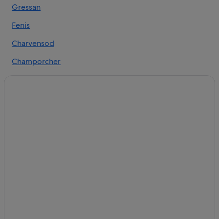
Gressan
Cogne: Hotel con palestra
Cogne: Hotel con piscina
Fenis
Cogne: Hotel con bar
Charvensod
Cogne: Hotel di lusso
Champorcher
Cogne: Hotel per chi ama l'avventura
Valsavarenche
Cogne: Hotel per golfisti
Aymavilles
Cogne: Hotel con Wi-Fi
Cogne: Hotel LGBTQIA+
Saint-Marcel
Cogne: Hotel con animali ammessi
Valprato Soana
Cogne: Hotel con servizio concierge
Noasca
Cogne: Hotel per famiglie
Locana
Cogne: Hotel storici
Cogne: Hotel romantici
Ronco Canavese
Valnontey: Hotel con animali ammessi
Valnontey
Cogne: hotel CGH