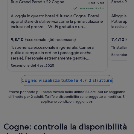
out
prezzo
out
Rue Grand Paradis 22 Cogne
Strada Regi
8 set - 9 set
AO
Courmayeu
of
è
of
tasse e oneri inclusi
5
376 €
5
Alloggia in questo hotel di lusso a Cogne. Potrai
Alloggia in 
a
approfittare di utili servizi come la prima colazione
Potrai approf
inclusa nel prezzo, il Wi-Fi gratuito e un
notte
la colazione
parcheggio ...
pagamento).
nel
periodo
9,8
/
10
Eccezionale! (56 recensioni)
7,4
/
10
Buon
8
"Esperienza eccezionale in generale. Camera
"Installare a
set
pulita e sempre in ordine ( passaggio anche
Recensione d
serale). Personale estremamente gentile,
-
disponibile nello spiegare le varie camminate da
9
Recensione del 4 set 2025
fare nei dintorni. Servizio navetta gratuito nelle
set
varie frazioni di Cogne. Spa ottima Ristoranti
dell’hotel molto ..."
Cogne: visualizza tutte le 4.713 strutture
Prezzo per notte più basso trovato nelle ultime 24 ore, per un soggiorno
di 1 notte per 2 adulti. Tariffe e disponibilità sono soggette a modifica. Si
applicano condizioni aggiuntive.
Cogne: controlla la disponibilità