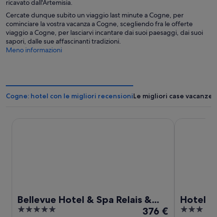
ricavato dall'Artemisia.
Cercate dunque subito un viaggio last minute a Cogne, per
cominciare la vostra vacanza a Cogne, scegliendo fra le offerte
viaggio a Cogne, per lasciarvi incantare dai suoi paesaggi, dai suoi
sapori, dalle sue affascinanti tradizioni.
Meno informazioni
Cogne: hotel con le migliori recensioni
Le migliori case vacanze 
Bellevue Hotel & Spa Relais & Chateaux
Hotel Les 
Bellevue Hotel & Spa Relais &
Hotel L
5
Il
3
Chateaux
376 €