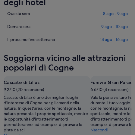
degli hotel
Cerca
Questa sera
8 ago - 9 ago
i
prezzi
Cerca
Domani sera
9 ago - 10 ago
a
i
Cogne
prezzi
Cerca
Il prossimo fine settimana
14 ago - 16 ago
per
a
i
stasera,
Cogne
prezzi
Soggiorna vicino alle attrazioni
8
per
a
ago
domani
Cogne
popolari di Cogne
-
notte,
per
9
9
il
Cascate di Lillaz
Funivie Gran Paradi
ago
ago
prossimo
9.2/10 (20 recensioni)
-
6.6/10 (4 recensioni)
weekend,
10
14
Cascate di Lillaz è uno dei migliori luoghi
Vale la pena visitare Fu
ago
ago
d'interesse di Cogne per gli amanti della
durante il tuo viaggio a
natura. In quest'area, con le montagne, la
con le montagne, la natu
-
natura presenta il proprio spettacolo, mentre
spettacolo, mentre le o
16
le opportunità d'intrattenimento ti
d'intrattenimento ti pe
ago
permetteranno, ad esempio, di provare le
esempio, di provare le p
piste da sci.
Nascondi