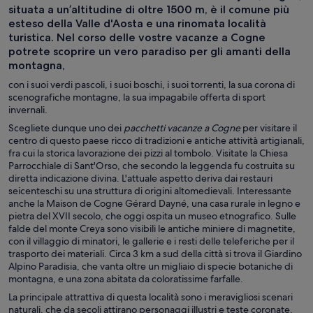
situata a un’altitudine di oltre 1500 m, è il comune più
esteso della Valle d'Aosta e una rinomata località
turistica. Nel corso delle vostre vacanze a Cogne
potrete scoprire un vero paradiso per gli amanti della
montagna,
con i suoi verdi pascoli, i suoi boschi, i suoi torrenti, la sua corona di
scenografiche montagne, la sua impagabile offerta di sport
invernali.
Scegliete dunque uno dei
pacchetti vacanze a Cogne
per visitare il
centro di questo paese ricco di tradizioni e antiche attività artigianali,
fra cui la storica lavorazione dei pizzi al tombolo. Visitate la Chiesa
Parrocchiale di Sant'Orso, che secondo la leggenda fu costruita su
diretta indicazione divina. L'attuale aspetto deriva dai restauri
seicenteschi su una struttura di origini altomedievali. Interessante
anche la Maison de Cogne Gérard Dayné, una casa rurale in legno e
pietra del XVII secolo, che oggi ospita un museo etnografico. Sulle
falde del monte Creya sono visibili le antiche miniere di magnetite,
con il villaggio di minatori, le gallerie e i resti delle teleferiche per il
trasporto dei materiali. Circa 3 km a sud della città si trova il Giardino
Alpino Paradisia, che vanta oltre un migliaio di specie botaniche di
montagna, e una zona abitata da coloratissime farfalle.
La principale attrattiva di questa località sono i meravigliosi scenari
naturali, che da secoli attirano personaggi illustri e teste coronate,