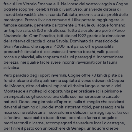
fra cui il re Vittorio Emanuele II. Nel corso del vostro viaggio a Cogne
potrete scoprire i celebri Prati di Sant'Orso, una verde distesa di
incredibile vastità, che circonda l'abitato, incorniciata dai profili delle
montagne. Presso il vicino comune di Lillaz potrete raggiungere le
famose cascate, generate dal torrente Urtier, le cui acque formano
un triplice salto di 150 m di altezza. Tutto da esplorare poi è il Parco
Nazionale del Gran Paradiso, istituito nel 1922 grazie alla donazione
della riserva di caccia di casa Savoia. Dominato dal massiccio del
Gran Paradiso, che supera i 4000 m, il parco offre possibilità
pressoché illimitate di escursioni attraverso boschi, valli, pascoli,
rocce e ghiacciai, alla scoperta dei suoi paesaggi di incontaminata
bellezza, nei quali è facile avere incontri ravvicinati con la fauna
selvatica.
Vero paradiso degli sport invernali, Cogne offre 70 km di piste da
fondo, alcune delle quali hanno ospitato diverse edizioni di Coppa
del Mondo, oltre ad alcuni impianti di risalita lungo le pendici del
Montseuc e a molteplici opportunità per praticare sci alpinismo e
arrampicata su ghiaccio su una delle sue numerosissime cascate
naturali. Dopo una giornata all'aperto, nulla di meglio che scaldarsi
davanti al camino di uno dei molti ristoranti tipici, per assaggiare la
ricca cucina valdostana, i suoi salumi e deliziosi formaggi tipici, tra cui
la fontina, i suoi piatti a base di riso, polenta o farina di segale e i
molti secondi di carne, accompagnati da verdure locali o castagne,
per finire il pasto con un bicchiere di Genepì, un liquore d'erbe