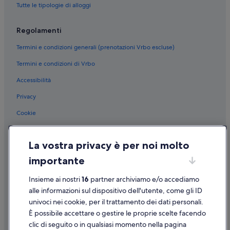
Tutte le tipologie di alloggi
Plein Soleil: Case private in affitto
Plein Soleil: Aparthotel
Regolamenti
Charvensod: hotel a 3 stelle
Termini e condizioni generali (prenotazioni Vrbo escluse)
Pila: hotel a 2 stelle
Termini e condizioni di Vrbo
Gressan: hotel a 3 stelle
Accessibilità
Gressan: hotel a 4 stelle
Privacy
Cookie
Condizioni per l'utilizzo
La vostra privacy è per noi molto
Informazioni legali/Contatti
importante
Linee guida sui contenuti e segnalazione dei contenuti
Insieme ai nostri
16
partner archiviamo e/o accediamo
Supporto
alle informazioni sul dispositivo dell'utente, come gli ID
univoci nei cookie, per il trattamento dei dati personali.
Assistenza clienti
È possibile accettare o gestire le proprie scelte facendo
Contattaci
clic di seguito o in qualsiasi momento nella pagina