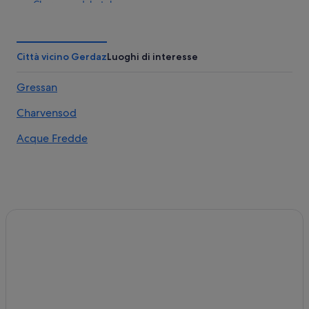
Charvensod: hotel
Telecabina Aosta-Pila: hotel nelle vicinanze
Rifugio Arbolle: hotel nelle vicinanze
Città vicino Gerdaz
Luoghi di interesse
Valle d'Aosta: hotel
Gressan
Ampaillant: hotel
Skilift di Pila-Gorraz: hotel nelle vicinanze
Charvensod
Gressan: Hotel per chi ama l'avventura
Acque Fredde
Gressan: Hotel storici
Gressan: Hotel con bar
Gressan: Hotel sulla neve
Charvensod: Hotel romantici
Charvensod: Hotel con bar
Pila: Hotel di lusso
Pila: Resort e hotel con spa
Gressan: Agriturismi