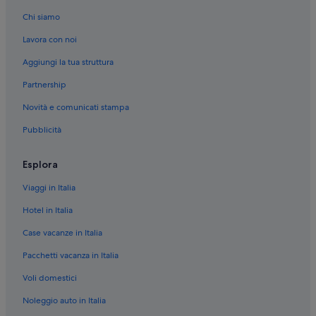
Cerise: Case private in affitto
Chi siamo
Jovencan: Ville
Lavora con noi
Jovencan: Chalet
Aggiungi la tua struttura
Jovencan: Agriturismi
Partnership
Pont Suaz: Chalet
Novità e comunicati stampa
Pont Suaz: Complessi di appartamenti
Pubblicità
Plan Felinaz-Felinaz: Ville
Plan Felinaz-Felinaz: B&B
Esplora
Plan Felinaz-Felinaz: Chalet
Viaggi in Italia
Pila: Guest house
Hotel in Italia
Pila: Residence
Case vacanze in Italia
Pila: Ostelli
Pacchetti vacanza in Italia
Pila: Campeggi
Voli domestici
Pila: B&B
Noleggio auto in Italia
Pila: Baite