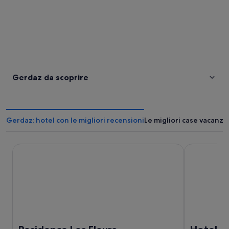
Gerdaz da scoprire
Gerdaz: hotel con le migliori recensioni
Le migliori case vacanze
Residence Les Fleurs
Hotel Les 