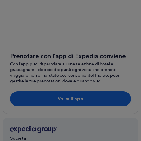
Gressan: Ostelli
Gressan: Affittacamere
Gressan: Guest house
Gressan: Motel
Gressan: Appartamenti
Gressan: B&B
Prenotare con l’app di Expedia conviene
Charvensod: Appartamenti
Con l’app puoi risparmiare su una selezione di hotel e
Charvensod: Chalet
guadagnare il doppio dei punti ogni volta che prenoti:
viaggiare non è mai stato così conveniente! Inoltre, puoi
Charvensod: Campeggi
gestire le tue prenotazioni dove e quando vuoi.
Charvensod: Ville
Charvensod: Agriturismi
Vai sull’app
Charvensod: Case private in affitto
Charvensod: Guest house
Charvensod: Inn
Charvensod: Affittacamere
Società