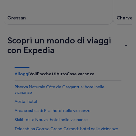
ago
Gressan
Charven
Scopri un mondo di viaggi
con Expedia
Alloggi
Voli
Pacchetti
Auto
Case vacanza
Riserva Naturale Côte de Gargantua: hotel nelle
vicinanze
Aosta: hotel
Area sciistica di Pila: hotel nelle vicinanze
Skilift di La Nouva: hotel nelle vicinanze
Telecabina Gorraz-Grand Grimod: hotel nelle vicinanze