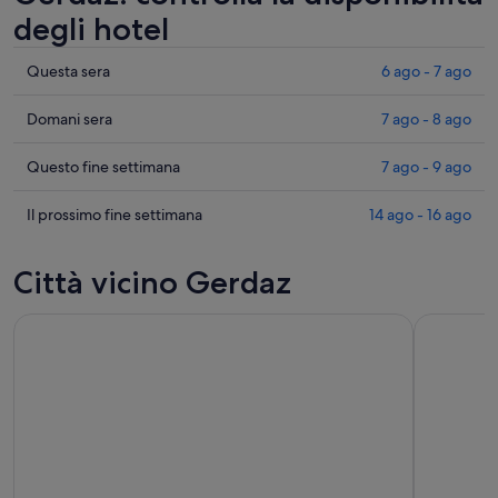
degli hotel
Cerca
Questa sera
6 ago - 7 ago
i
prezzi
Cerca
Domani sera
7 ago - 8 ago
a
i
Gerdaz
prezzi
Cerca
Questo fine settimana
7 ago - 9 ago
per
a
i
stasera,
Gerdaz
prezzi
Cerca
Il prossimo fine settimana
14 ago - 16 ago
6
per
a
i
ago
domani
Gerdaz
prezzi
Città vicino Gerdaz
-
notte,
per
a
7
7
questo
Gerdaz
ago
ago
weekend,
per
-
7
il
8
ago
prossimo
ago
-
weekend,
9
14
ago
ago
-
16