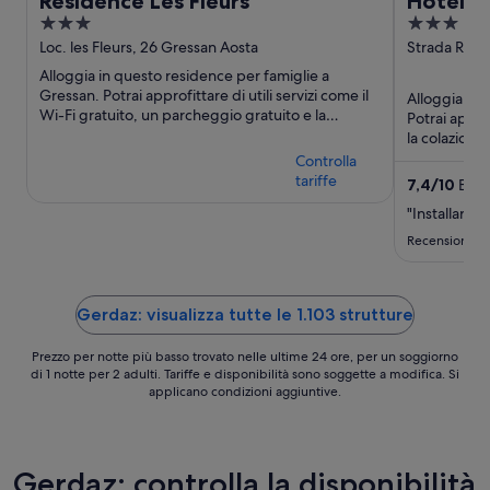
Residence Les Fleurs
Hotel L
3
3
out
out
Loc. les Fleurs, 26 Gressan Aosta
Strada Regi
Courmayeu
of
of
Alloggia in questo residence per famiglie a
5
5
Gressan. Potrai approfittare di utili servizi come il
Alloggia in 
Wi-Fi gratuito, un parcheggio gratuito e la
Potrai approf
colazione (a pagamento). ...
la colazione
pagamento).
Controlla
tariffe
7,4
/
10
Buon
"Installare a
Recensione d
Gerdaz: visualizza tutte le 1.103 strutture
Prezzo per notte più basso trovato nelle ultime 24 ore, per un soggiorno
di 1 notte per 2 adulti. Tariffe e disponibilità sono soggette a modifica. Si
applicano condizioni aggiuntive.
Gerdaz: controlla la disponibilità