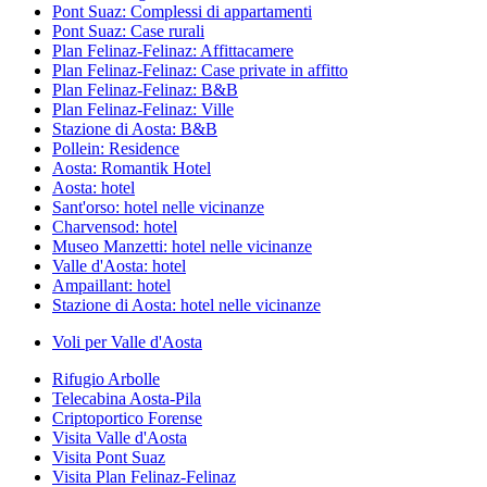
Pont Suaz: Complessi di appartamenti
Pont Suaz: Case rurali
Plan Felinaz-Felinaz: Affittacamere
Plan Felinaz-Felinaz: Case private in affitto
Plan Felinaz-Felinaz: B&B
Plan Felinaz-Felinaz: Ville
Stazione di Aosta: B&B
Pollein: Residence
Aosta: Romantik Hotel
Aosta: hotel
Sant'orso: hotel nelle vicinanze
Charvensod: hotel
Museo Manzetti: hotel nelle vicinanze
Valle d'Aosta: hotel
Ampaillant: hotel
Stazione di Aosta: hotel nelle vicinanze
Voli per Valle d'Aosta
Rifugio Arbolle
Telecabina Aosta-Pila
Criptoportico Forense
Visita Valle d'Aosta
Visita Pont Suaz
Visita Plan Felinaz-Felinaz