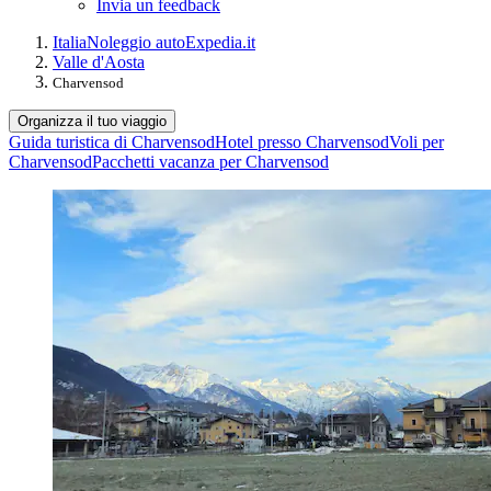
Invia un feedback
Italia
Noleggio auto
Expedia.it
Valle d'Aosta
Charvensod
Organizza il tuo viaggio
Guida turistica di Charvensod
Hotel presso Charvensod
Voli per
Charvensod
Pacchetti vacanza per Charvensod