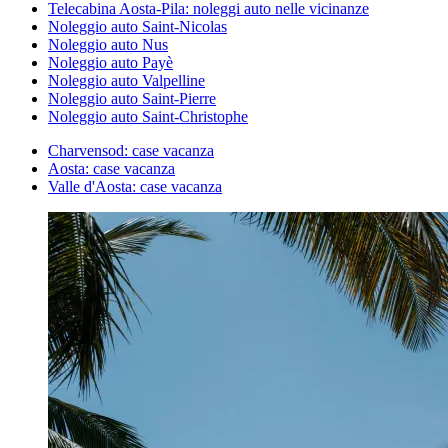
Telecabina Aosta-Pila: noleggi auto nelle vicinanze
Noleggio auto Saint-Nicolas
Noleggio auto Nus
Noleggio auto Payè
Noleggio auto Valpelline
Noleggio auto Saint-Pierre
Noleggio auto Saint-Christophe
Charvensod: case vacanza
Aosta: case vacanza
Valle d'Aosta: case vacanza