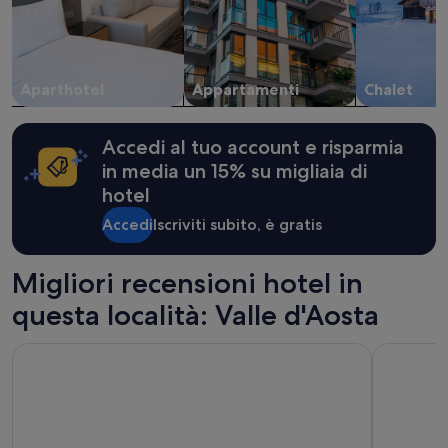
e
disponibilità
possono
cambiare.
Potrebbero
Aparthotel
Appartamenti
Chalet
essere
previste
condizioni
Accedi al tuo account e risparmia
aggiuntive.
in media un 15% su migliaia di
hotel
Accedi
Iscriviti subito, è gratis
Migliori recensioni hotel in
questa località: Valle d'Aosta
Hotel Beau Sejour
QC Hotel 