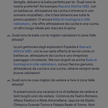
famiglia, abbiamo la baita perfetta per te. Quali sono le
nostre preferite? Ad esempio
Rascard AltaVia 1682
, con
un barbecue, attrezzature da cucina e immersa in uno
scenario mozzafiato, che ti farà dimenticare tutte le
preoccupazioni. O ancora
Baita di montagna in stile
valdostano
, che offre attrezzature da cucina e una cucina,
un altro luogo ideale per staccare la spina.
Quali sono le baite con le migliori valutazioni in zona Valle
dAosta?
La più gettonata dagli esploratori Expedia è
Rascard
AltaVia 1682
, con la sua vasta offerta di servizi come un
barbecue, attrezzature da cucina e uno strepitoso
paesaggio circostante. Ma non stupirti se anche
Baita di
montagna in stile valdostano
, col suo fascino genuino,
attrezzature da cucina e una cucina, ottiene sempre tante
buone valutazioni.
Quali sono le cose migliori da vedere e fare in zona Valle
dAosta?
Si preannuncia una vacanza ricca di bellezze da vedere e
tanti luoghi unici da visitare. Comincia da Teatro Romano,
Allianz Stadium e Mole Antonelliana, oppure da Stadio
Olimpico Grande Torino e Palazzo Reale di Torino. Non