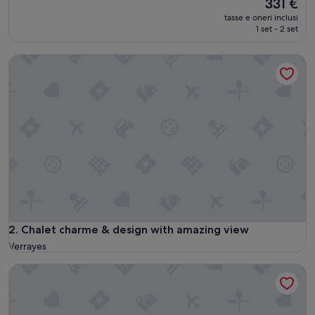
Il
331 €
prezzo
tasse e oneri inclusi
attuale
1 set - 2 set
è
331 €
Chalet charme & design with amazing view
Chalet charme & design with amazing view
2. Chalet charme & design with amazing view
Verrayes
Rilassante baita con giardino recintato