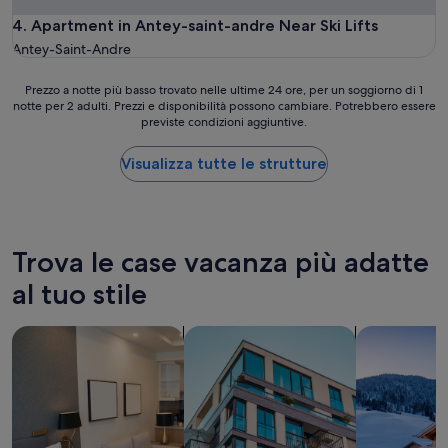
Apartment in Antey-saint-andre Near Ski Lifts
4. Apartment in Antey-saint-andre Near Ski Lifts
Antey-Saint-Andre
Prezzo
Prezzo a notte più basso trovato nelle ultime 24 ore, per un soggiorno di 1
notte per 2 adulti. Prezzi e disponibilità possono cambiare. Potrebbero essere
a
previste condizioni aggiuntive.
notte
più
basso
Visualizza tutte le strutture
trovato
nelle
ultime
24
ore,
Trova le case vacanza più adatte
per
al tuo stile
un
soggiorno
di
cerca aparthotel
cerca appartamenti
cerca chalet
1
notte
per
2
adulti.
Prezzi