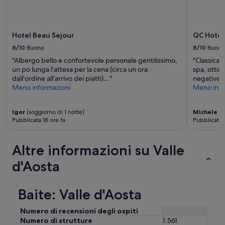
Hotel Beau Sejour
QC Hotel
8/10
Buono
8/10
Buono
"Albergo bello e confortevole personale gentilissimo,
"Classica 
un po lunga l’attesa per la cena (circa un ora
spa, ottim
dall’ordine all’arrivo dei piatti)…"
negative :
Meno informazioni
Meno info
Igor
(soggiorno di 1 notte)
Michele
(s
Pubblicata 18 ore fa
Pubblicata 4
Altre informazioni su Valle
d'Aosta
Baite: Valle d'Aosta
Numero di recensioni degli ospiti
Numero di strutture
1.561