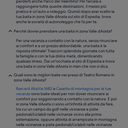
perderti anche Parco del Valentino! Per farcela a
raggiungere tutte queste destinazioni, il mezzo più
pratico è un'auto a noleggio. Quindi dopo aver scelto la
tua baita in zona Valle dAosta sul sito di Expedia, trova
anche la società di autonoleggio che fa per te.
Perché dovrei prenotare una baita in zona Valle dAosta?
Per una vacanza a contatto con la natura, senza rinunciare
ai comfort e a un prezzo abbordabile, una baita è la
risposta ottimale! Trascorri splendide giornate con tutta
la famiglia o con la tua dolce metà, dimenticando
qualsiasi stress. Dai un'occhiata al sito di Expedia e trova
una baita in zona Valle dAosta in men che non si dica.
Quali sono le migliori baite nei pressi di Teatro Romano in
zona Valle dAosta?
Rascard AltaVia 1682
e
Casetta di montagna per le tue
vacanze
sono baite ideali per non dover rinunciare ai
comfort pur soggiornando a contatto con la natura. E poi
in zona Valle dAosta ci sono un'infinità di attività da fare,
tra cui un campo da golf nelle vicinanze e piste
pedonali/ciclabili nelle vicinanze vicino alla prima
sistemazione, oppure attività di arrampicata in montagna
nelle vicinanze e piste pedonali/ciclabili nelle vicinanze