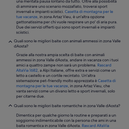
una meritata pausa lontano da tutto. Oltre alla possibilità
di ammirare uno scenario mozzafiato, troverai sport
invernali e impianti sciistici.
Casetta di montagna per le
tue vacanze
, in zona Artaz Vieu, è un'altra opzione
gettonatissima per chi vuole respirare un po' di aria pura.
Due dei servizi offerti qui sono sport invernali e impianti
sciistici.
Quali sono le migliori baite con animali ammessi in zona Valle
dAosta?
Grazie alla nostra ampia scelta di baite con animali
ammessi in zona Valle dAosta, andare in vacanza con i tuoi
amici a quattro zampe non sarà un problema.
Rascard
AltaVia 1682
, a Alpi Italiane, offre extra e servizi come un
letto a castello e un cortile recintato. Un'altra
sistemazione pet-friendly molto apprezzata è
Casetta di
montagna per le tue vacanze
, in zona Artaz Vieu, che
vanta servizi come un divano letto e sport invernali, solo
per citarne due.
Quali sono le migliori baite romantiche in zona Valle dAosta?
Dimentica per qualche giorno la routine e preparati a un
soggiorno indimenticabile con la persona che ami in una
baita romantica in zona Valle dAosta.
Rascard AltaVia