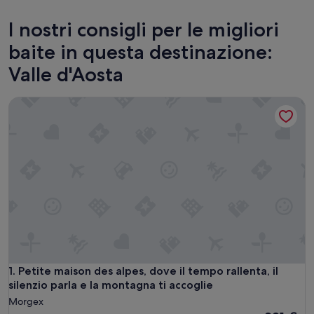
Courmayeur
Cogne
I nostri consigli per le migliori
baite in questa destinazione:
Valle d'Aosta
Petite maison des alpes, dove il tempo rallenta, il silenzio p
Petite maison des alpes, dove il tempo rallenta, il silenzio p
1. Petite maison des alpes, dove il tempo rallenta, il
silenzio parla e la montagna ti accoglie
Morgex