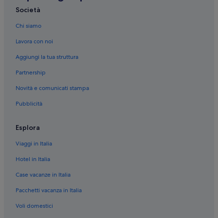
La Thuile: hotel a 3 stelle
Società
Chamois: hotel a 3 stelle
Chi siamo
Gressoney-Saint-Jean: hotel a 3 stelle
Lavora con noi
Courmayeur: hotel a 3 stelle
Aggiungi la tua struttura
Morgex: hotel a 3 stelle
Partnership
Courmayeur: hotel
Novità e comunicati stampa
La Palud: hotel
Pubblicità
Cogne: hotel
Aosta: hotel
Esplora
Champoluc: hotel
Viaggi in Italia
Chamois: hotel
Hotel in Italia
Gressoney-Saint-Jean: hotel
Case vacanze in Italia
Saint-Vincent: hotel
Pacchetti vacanza in Italia
Torgnon: hotel
Voli domestici
Cervinia: hotel