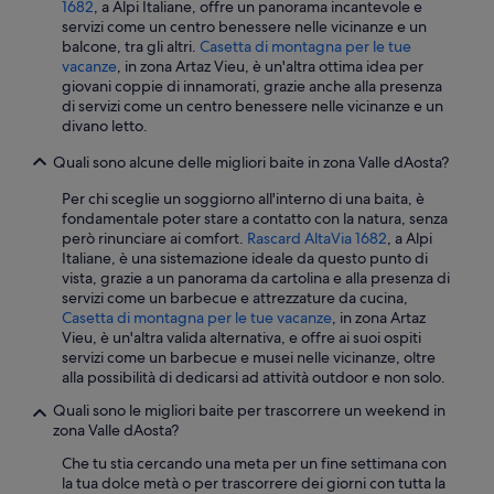
1682
, a Alpi Italiane, offre un panorama incantevole e
servizi come un centro benessere nelle vicinanze e un
balcone, tra gli altri.
Casetta di montagna per le tue
vacanze
, in zona Artaz Vieu, è un'altra ottima idea per
giovani coppie di innamorati, grazie anche alla presenza
di servizi come un centro benessere nelle vicinanze e un
divano letto.
Quali sono alcune delle migliori baite in zona Valle dAosta?
Per chi sceglie un soggiorno all'interno di una baita, è
fondamentale poter stare a contatto con la natura, senza
però rinunciare ai comfort.
Rascard AltaVia 1682
, a Alpi
Italiane, è una sistemazione ideale da questo punto di
vista, grazie a un panorama da cartolina e alla presenza di
servizi come un barbecue e attrezzature da cucina,
Casetta di montagna per le tue vacanze
, in zona Artaz
Vieu, è un'altra valida alternativa, e offre ai suoi ospiti
servizi come un barbecue e musei nelle vicinanze, oltre
alla possibilità di dedicarsi ad attività outdoor e non solo.
Quali sono le migliori baite per trascorrere un weekend in
zona Valle dAosta?
Che tu stia cercando una meta per un fine settimana con
la tua dolce metà o per trascorrere dei giorni con tutta la