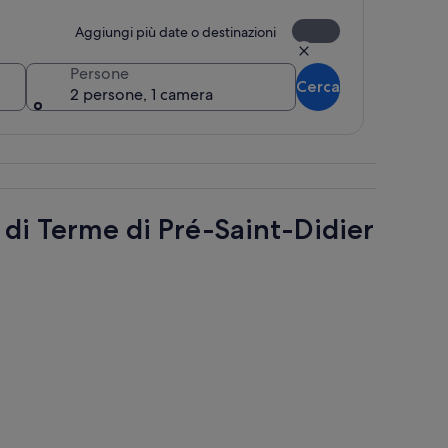
Aggiungi più date o destinazioni
Persone
Cerca
2 persone, 1 camera
ali, una recinzione in legno e un cielo sereno.
i di Terme di Pré-Saint-Didier