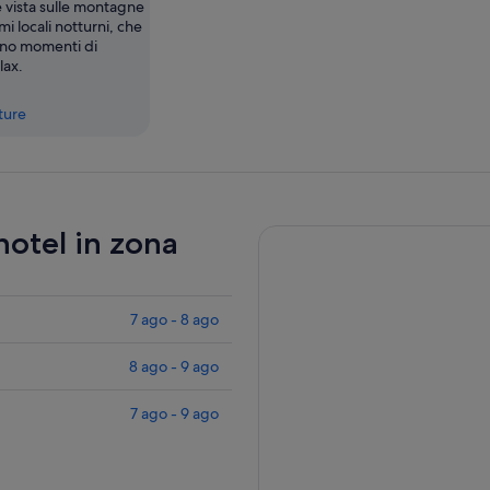
 vista sulle montagne
imi locali notturni, che
anno momenti di
lax.
tture
 hotel in zona
7 ago - 8 ago
8 ago - 9 ago
7 ago - 9 ago