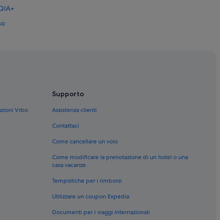
TQIA+
so
Supporto
azioni Vrbo
Assistenza clienti
Contattaci
Come cancellare un volo
Come modificare la prenotazione di un hotel o una
casa vacanze
Tempistiche per i rimborsi
Utilizzare un coupon Expedia
Documenti per i viaggi internazionali