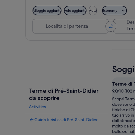
Alloggio aggiunto
Volo aggiunto
Auto
Economy
Località di partenza
Des
Guarda la mappa
Soggi
Terme di 
Terme di Pré-Saint-Didier
9.0/10 (102 
da scoprire
Scopri Terme
dove sono di
Activities
tipiche di C
tuo arrivo i
Guida turistica di Pré-Saint-Didier
dall'atmosfer
molto da sc
bellezze nat