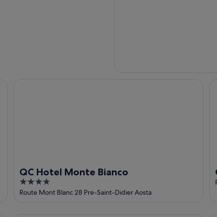
QC Hotel Monte Bianco
Ca
QC Hotel Monte Bianco
4
out
Route Mont Blanc 28 Pre-Saint-Didier Aosta
of
5