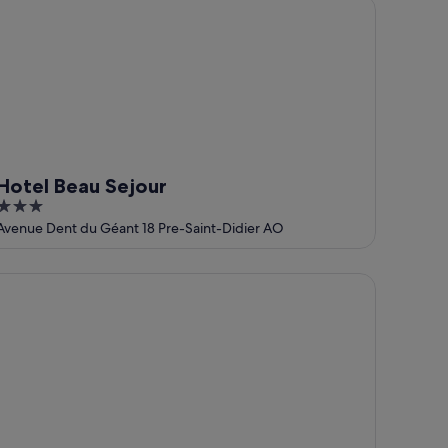
tel Beau Sejour
Hotel Beau Sejour
3
out
Avenue Dent du Géant 18 Pre-Saint-Didier AO
of
5
 Massif Hotel & Lodge Courmayeur - The Leading Hotels of t