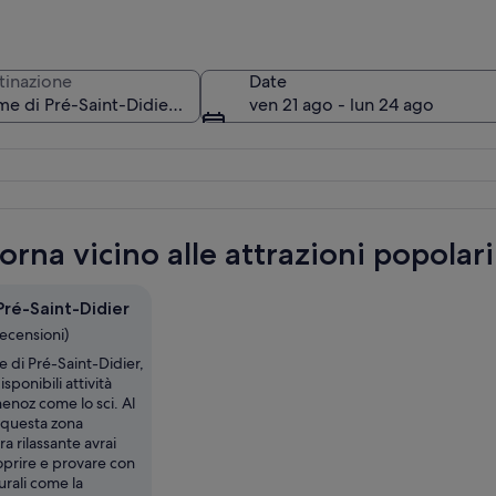
tinazione
Date
ven 21 ago - lun 24 ago
Un borgo montano con edifici tradizion
orna vicino alle attrazioni popolar
Pré-Saint-Didier
recensioni)
 di Pré-Saint-Didier,
sponibili attività
henoz come lo sci. Al
n questa zona
a rilassante avrai
oprire e provare con
urali come la