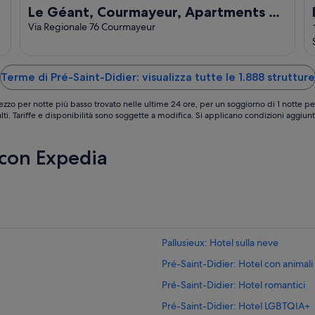
Le Géant, Courmayeur, Apartments By
Marriott Bonvoy
Via Regionale 76 Courmayeur
Terme di Pré-Saint-Didier: visualizza tutte le 1.888 strutture
ezzo per notte più basso trovato nelle ultime 24 ore, per un soggiorno di 1 notte pe
lti. Tariffe e disponibilità sono soggette a modifica. Si applicano condizioni aggiunt
 con Expedia
Pallusieux: Hotel sulla neve
Pré-Saint-Didier: Hotel con animal
Pré-Saint-Didier: Hotel romantici
Pré-Saint-Didier: Hotel LGBTQIA+