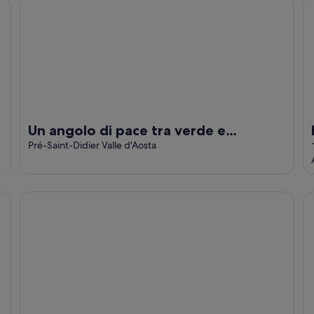
Un angolo di pace tra verde e montagne
Ho
Un angolo di pace tra verde e
montagne
Pré-Saint-Didier Valle d'Aosta
Le Géant, Courmayeur, Apartments By Marriott Bonvoy
Le