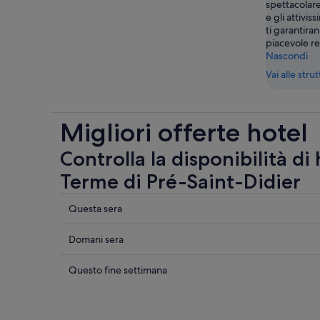
spettacolare
e gli attiviss
ti garantir
piacevole re
Nascondi
Vai alle stru
Migliori offerte hotel
Controlla la disponibilità di
Terme di Pré-Saint-Didier
Controlla
Questa sera
i
prezzi
Controlla
Domani sera
vicino
i
a
prezzi
Controlla
Questo fine settimana
Terme
vicino
i
di
a
prezzi
Pré-
Terme
vicino