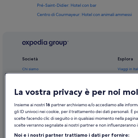
Pré-Saint-Didier: Hotel con bar
Centro di Courmayeur: Hotel con animali ammessi
Verrand: Resort e hotel con spa
Courmayeur: Hotel romantici
Pré-Saint-Didier: Campeggi
Pré-Saint-Didier: Appartamenti
Società
Esplora
Chenoz: Appartamenti
Chi siamo
Viaggi in Ital
Lavancher: Case private in affitto
Verrand: Appartamenti
Lavora con noi
Hotel in Ital
Verrand: Case private in affitto
Aggiungi la tua struttura
Case vacanze
La vostra privacy è per noi m
Verrand: Campeggi
Partnership
Pacchetti vac
Insieme ai nostri
16
partner archiviamo e/o accediamo alle informa
Arpy: Chalet
Novità e comunicati stampa
Voli domesti
gli ID univoci nei cookie, per il trattamento dei dati personali. È p
Arpy: Campeggi
scelte facendo clic di seguito o in qualsiasi momento nella pagina
Pubblicità
Noleggio aut
scelte verranno segnalate ai nostri partner e non influenzeranno i 
Arpy: Baite
Tutte le tipo
Noi e i nostri partner trattiamo i dati per fornire:
Courmayeur: Guest house