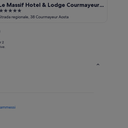
Le Massif Hotel & Lodge Courmayeur -
5
The Leading Hotels of the World
out
Strada regionale, 38 Courmayeur Aosta
of
5
r 2
ive.
i ammessi