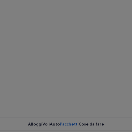
Alloggi
Voli
Auto
Pacchetti
Cose da fare