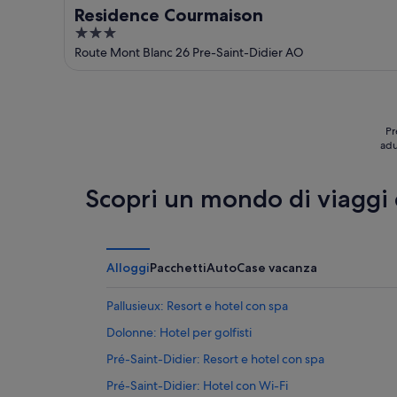
Residence Courmaison
3
out
Route Mont Blanc 26 Pre-Saint-Didier AO
of
5
Pr
adu
Scopri un mondo di viaggi
Alloggi
Pacchetti
Auto
Case vacanza
Pallusieux: Resort e hotel con spa
Dolonne: Hotel per golfisti
Pré-Saint-Didier: Resort e hotel con spa
Pré-Saint-Didier: Hotel con Wi-Fi