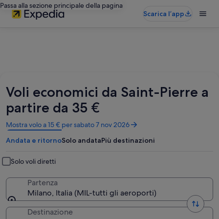
Passa alla sezione principale della pagina
Scarica l’app
Voli economici da Saint-Pierre a
partire da 35 €
Apertura
Mostra volo a 15 € per sabato 7 nov 2026
in
Andata e ritorno
Solo andata
Più destinazioni
un’altra
finestra
Solo voli diretti
Partenza
Milano, Italia (MIL-tutti gli aeroporti)
Destinazione