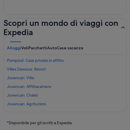
Scopri un mondo di viaggi con
Expedia
Alloggi
Voli
Pacchetti
Auto
Case vacanza
Pompiod: Case private in affitto
Villes Dessous: Resort
Jovencan: Ville
Jovencan: Affittacamere
Jovencan: Chalet
Jovencan: Agriturismi
La Crete: Case private in affitto
La Crete: Aparthotel
*Disponibile per gli iscritti a Expedia.