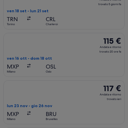
e
trovato 5 giorni fa
ritorno,
ven 18 set - lun 21 set
trovato
TRN
CRL
5
Torino
Charleroi
giorni
fa
Seleziona il volo Norwegian Air Shuttle, in partenza ven 16 ot
115 €
115 €
Andata
Andata e ritorno
e
trovato 20 ore fa
ritorno,
ven 16 ott - dom 18 ott
trovato
MXP
OSL
20
Milano
Oslo
ore
fa
Seleziona il volo Vueling Airlines, in partenza lun 23 nov da M
117 €
117 €
Andata
Andata e ritorno
e
trovato ieri
ritorno,
lun 23 nov - gio 26 nov
trovato
MXP
BRU
ieri
Milano
Bruxelles