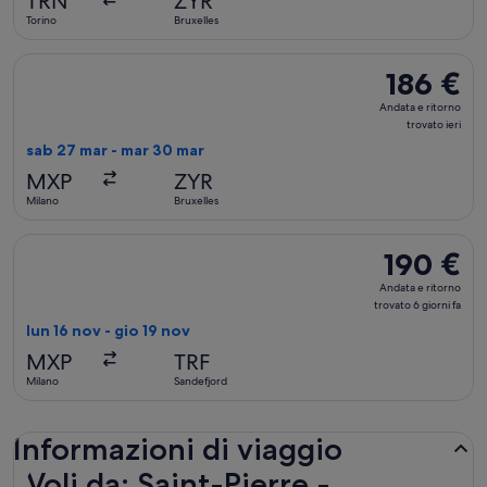
TRN
ZYR
trovato
Torino
Bruxelles
Seleziona il volo Air France, in partenza sab 27 mar da Milano
186 €
186 €
Andata
Andata e ritorno
e
trovato ieri
ritorno,
sab 27 mar - mar 30 mar
trovato
MXP
ZYR
ieri
Milano
Bruxelles
Seleziona il volo Scandinavian Airlines, in partenza lun 16 no
190 €
190 €
Andata
Andata e ritorno
e
trovato 6 giorni fa
ritorno,
lun 16 nov - gio 19 nov
trovato
MXP
TRF
6
Milano
Sandefjord
giorni
fa
Informazioni di viaggio
Voli da: Saint-Pierre -