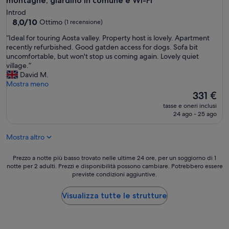
montagne, giardino in comune e Wi-Fi
t
Introd
o
8.0
8,0/10
Ottimo
(1 recensione)
m
su
u
“
“Ideal for touring Aosta valley. Property host is lovely. Apartment
10,
l
I
recently refurbished. Good gatden access for dogs. Sofa bit
Ottimo,
t
d
uncomfortable, but won't stop us coming again. Lovely quiet
(1
i
e
village.”
recensione)
p
a
David M.
l
l
Mostra meno
e
f
Il
331 €
s
o
prezzo
tasse e oneri inclusi
k
r
attuale
24 ago - 25 ago
i
t
è
a
o
331 €
r
Mostra altro
u
e
r
a
i
Prezzo
Prezzo a notte più basso trovato nelle ultime 24 ore, per un soggiorno di 1
s
n
notte per 2 adulti. Prezzi e disponibilità possono cambiare. Potrebbero essere
a
,
previste condizioni aggiuntive.
g
notte
q
A
più
u
o
basso
Visualizza tutte le strutture
i
s
trovato
e
t
nelle
t
a
ultime
a