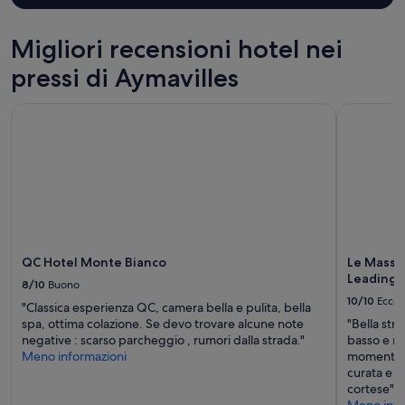
l
n
y
g
.
Migliori recensioni hotel nei
y
A
o
p
pressi di Aymavilles
u
a
c
r
QC Hotel Monte Bianco
Le Massif 
a
t
n
m
t
e
h
n
i
t
n
r
k
e
o
c
f
e
i
QC Hotel Monte Bianco
Le Massi
n
n
Leading H
t
8/10
Buono
t
l
10/10
Eccel
"Classica esperienza QC, camera bella e pulita, bella
h
y
spa, ottima colazione. Se devo trovare alcune note
"Bella str
e
r
negative : scarso parcheggio , rumori dalla strada."
basso e me
a
e
Meno informazioni
momento i
p
f
curata e 
a
u
cortese"
r
r
Meno info