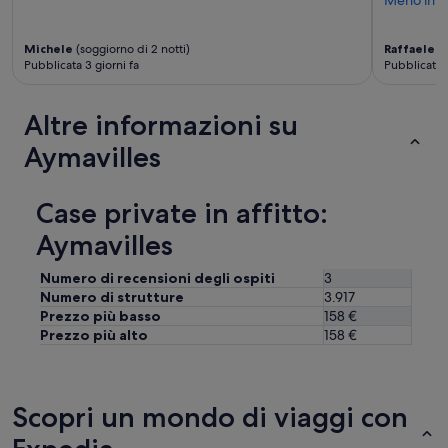
t
b
m
i
e
s
Michele
(soggiorno di 2 notti)
Raffaele
(s
n
h
Pubblicata 3 giorni fa
Pubblicata 
t
e
,
d
h
.
Altre informazioni su
o
G
s
Aymavilles
o
t
o
v
d
e
Case private in affitto:
g
r
a
y
Aymavilles
t
q
d
u
e
Numero di recensioni degli ospiti
3
i
n
Numero di strutture
3.917
c
a
Prezzo più basso
158 €
k
c
Prezzo più alto
158 €
t
c
o
e
r
s
e
s
Scopri un mondo di viaggi con
s
f
p
o