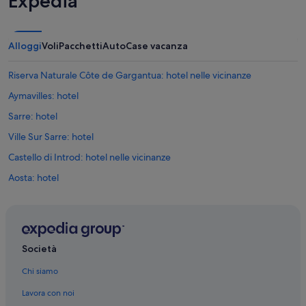
Expedia
o
r
n
d
d
o
.
g
Alloggi
Voli
Pacchetti
Auto
Case vacanza
”
s
.
Riserva Naturale Côte de Gargantua: hotel nelle vicinanze
S
o
Aymavilles: hotel
f
Sarre: hotel
a
b
Ville Sur Sarre: hotel
i
t
Castello di Introd: hotel nelle vicinanze
u
Aosta: hotel
n
c
Sarriod de la Tour: hotel nelle vicinanze
o
m
Castello reale di Sarre: hotel nelle vicinanze
f
Pont D'Ael: hotel nelle vicinanze
o
Società
r
Castello di Saint-Pierre: hotel nelle vicinanze
t
Chi siamo
a
Saint-Pierre: hotel
b
Lavora con noi
Villeneuve: hotel
l