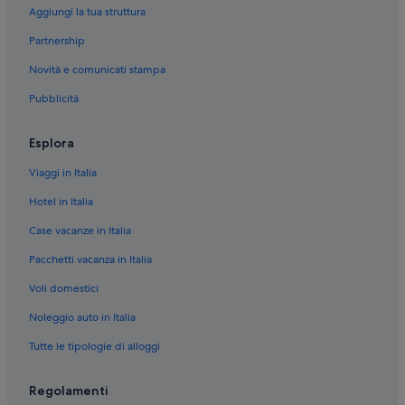
e
Aggiungi la tua struttura
Aymavilles: hotel Relais & Chateaux
,
Partnership
b
Sarre: hotel Independent
u
Novità e comunicati stampa
Ozein: hotel CGH
t
w
Pubblicità
Plan D'introd: hotel Independent
o
n
Pompiod: Case private in affitto
'
Esplora
Jovencan: Affittacamere
t
s
Viaggi in Italia
Jovencan: B&B
t
Hotel in Italia
o
Jovencan: Campeggi
p
Case vacanze in Italia
Jovencan: Chalet
u
s
Pacchetti vacanza in Italia
Jovencan: Ville
c
o
Voli domestici
Jovencan: Agriturismi
m
La Crete: Appartamenti
Noleggio auto in Italia
i
n
La Crete: Aparthotel
Tutte le tipologie di alloggi
g
a
La Crete: Case private in affitto
g
Regolamenti
Saint Maurice: B&B
a