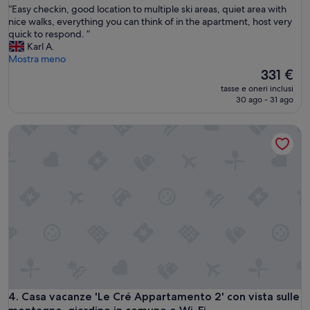
“
“Easy checkin, good location to multiple ski areas, quiet area with
10,
E
nice walks, everything you can think of in the apartment, host very
Eccezionale,
a
quick to respond. ”
(2
s
Karl A.
recensioni)
y
Mostra meno
c
Il
331 €
h
prezzo
tasse e oneri inclusi
e
attuale
30 ago - 31 ago
c
è
k
331 €
Casa vacanze 'Le Cré Appartamento 2' con vista sulle monta
i
n
,
g
o
o
d
l
o
c
a
t
i
o
Casa vacanze 'Le Cré Appartamento 2' con vista sulle monta
4. Casa vacanze 'Le Cré Appartamento 2' con vista sulle
n