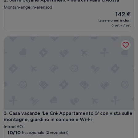
Montan-angelin-arensod
Il
142 €
prezzo
tasse e oneri inclusi
attuale
6 set - 7 set
è
142 €
Casa vacanze 'Le Cré Appartamento 3' con vista sulle monta
Casa vacanze 'Le Cré Appartamento 3' con vista sulle monta
3. Casa vacanze 'Le Cré Appartamento 3' con vista sulle
montagne, giardino in comune e Wi-Fi
Introd AO
10.0
10/10
Eccezionale
(2 recensioni)
su