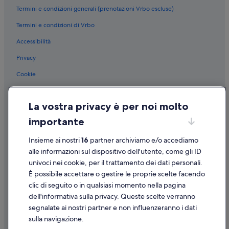
i
Termini e condizioni generali (prenotazioni Vrbo escluse)
Champlong Dessus: B&B
n
.
Termini e condizioni di Vrbo
Champlong Dessus: Resort con appartamenti
L
Accessibilità
Saint-Pierre: Ville
o
v
Saint-Pierre: Baite
Privacy
e
l
Saint-Pierre: Motel
Cookie
y
Saint-Pierre: Agriturismi
q
Condizioni per l'utilizzo
u
Saint-Pierre: Residence
La vostra privacy è per noi molto
Informazioni legali/Contatti
i
e
Saint-Pierre: Ostelli
importante
Linee guida sui contenuti e segnalazione dei contenuti
t
Aymavilles: Appartamenti
v
Insieme ai nostri
16
partner archiviamo e/o accediamo
i
Supporto
Aymavilles: Guest house
alle informazioni sul dispositivo dell'utente, come gli ID
l
univoci nei cookie, per il trattamento dei dati personali.
l
Aymavilles: Ville
Assistenza clienti
a
È possibile accettare o gestire le proprie scelte facendo
Aymavilles: Agriturismi
g
Contattaci
clic di seguito o in qualsiasi momento nella pagina
e
Aymavilles: Chalet
dell'informativa sulla privacy. Queste scelte verranno
Come cancellare un volo
.
segnalate ai nostri partner e non influenzeranno i dati
”
Aymavilles: Affittacamere
Come modificare la prenotazione di un hotel o una casa vacanze
sulla navigazione.
Aymavilles: Ostelli