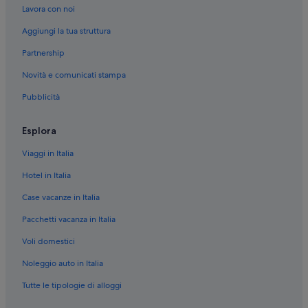
Arvier: Hotel sulla neve
Lavora con noi
Arvier: Hotel sulla spiaggia
Aggiungi la tua struttura
Arvier: Hotel con piscina
Partnership
Arvier: Hotel storici
Novità e comunicati stampa
Saint-Pierre: Hotel con piscina
Pubblicità
Saint-Pierre: Hotel con bar
Villeneuve: Hotel con piscina
Esplora
Villeneuve: hotel a 2 stelle
Viaggi in Italia
La Crete: hotel a 5 stelle
Hotel in Italia
Arvier: hotel a 3 stelle
Case vacanze in Italia
Saint-Pierre: hotel a 3 stelle
Pacchetti vacanza in Italia
Ozein: hotel a 3 stelle
Voli domestici
Plan D'introd: hotel Independent
Noleggio auto in Italia
Tutte le tipologie di alloggi