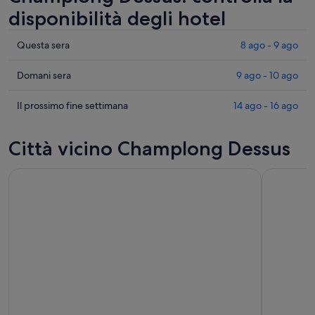
disponibilità degli hotel
Cerca
Questa sera
8 ago - 9 ago
i
prezzi
Cerca
Domani sera
9 ago - 10 ago
a
i
Champlong
prezzi
Cerca
Il prossimo fine settimana
14 ago - 16 ago
Dessus
a
i
per
Champlong
prezzi
Città vicino Champlong Dessus
stasera,
Dessus
a
8
per
Champlong
ago
domani
Dessus
-
notte,
per
9
9
il
ago
ago
prossimo
-
weekend,
10
14
ago
ago
-
16
ago