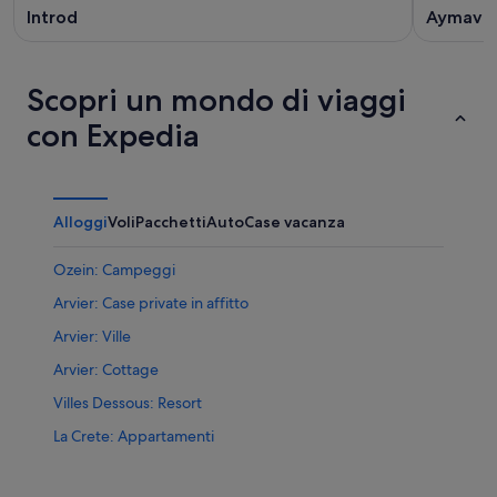
Introd
Aymavill
Scopri un mondo di viaggi
con Expedia
Alloggi
Voli
Pacchetti
Auto
Case vacanza
Ozein: Campeggi
Arvier: Case private in affitto
Arvier: Ville
Arvier: Cottage
Villes Dessous: Resort
La Crete: Appartamenti
La Crete: Case private in affitto