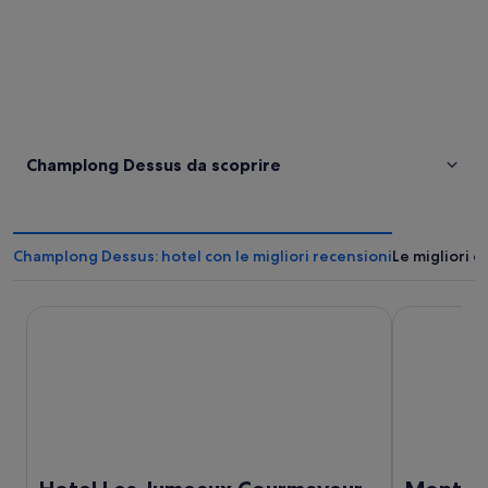
Champlong Dessus da scoprire
Champlong Dessus: hotel con le migliori recensioni
Le migliori 
Hotel Les Jumeaux Courmayeur
Montana Lod