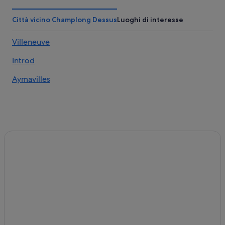
La Crete: Aparthotel
Plan D'introd: Campeggi
Città vicino Champlong Dessus
Luoghi di interesse
Plan D'introd: Residence
Villeneuve
Plan D'introd: Appartamenti
Introd
Villeneuve: Case private in affitto
Villeneuve: Aparthotel
Aymavilles
Champlong Dessus: Aparthotel
Champlong Dessus: B&B
Champlong Dessus: Resort con appartamenti
Champlong Dessus: Appartamenti
Saint-Pierre: Ville
Saint-Pierre: Motel
Saint-Pierre: Agriturismi
Saint-Pierre: Residence
Saint-Pierre: Ostelli