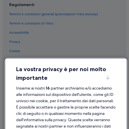
Regolamenti
Termini e condizioni generali (prenotazioni Vrbo escluse)
Termini e condizioni di Vrbo
Accessibilità
Privacy
Cookie
Condizioni per l'utilizzo
La vostra privacy è per noi molto
Informazioni legali/Contatti
importante
Linee guida sui contenuti e segnalazione dei contenuti
Insieme ai nostri
16
partner archiviamo e/o accediamo
Supporto
alle informazioni sul dispositivo dell'utente, come gli ID
univoci nei cookie, per il trattamento dei dati personali.
Assistenza clienti
È possibile accettare o gestire le proprie scelte facendo
Contattaci
clic di seguito o in qualsiasi momento nella pagina
dell'informativa sulla privacy. Queste scelte verranno
Come cancellare un volo
segnalate ai nostri partner e non influenzeranno i dati