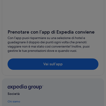
Aymavilles: Guest house
Introd: Affittacamere
Introd: Ostelli
Arvier: hotel
Castello di La Mothe: hotel nelle vicinanze
Prenotare con l’app di Expedia conviene
Castello di Introd: hotel nelle vicinanze
Con l’app puoi risparmiare su una selezione di hotel e
guadagnare il doppio dei punti ogni volta che prenoti:
Sarriod de la Tour: hotel nelle vicinanze
viaggiare non è mai stato così conveniente! Inoltre, puoi
gestire le tue prenotazioni dove e quando vuoi.
Pont D'Ael: hotel nelle vicinanze
Castello di Saint-Pierre: hotel nelle vicinanze
Vai sull’app
Ozein: hotel
Villeneuve: hotel
Parc Animalier d'Introd: hotel nelle vicinanze
Villes Dessous: Hotel con piscina
Società
Introd: Resort e hotel con spa
Arvier: Hotel con bar
Chi siamo