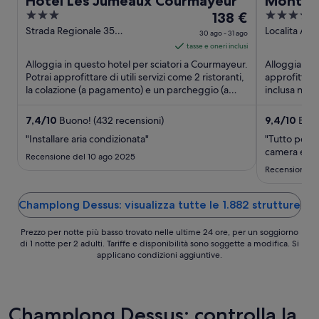
Hotel Les Jumeaux Courmayeur
Montana
3
Il
5
138 €
Collect
out
prezzo
out
Strada Regionale 35
Localita Arly
30 ago - 31 ago
Courmayeur AO
of
è
of
tasse e oneri inclusi
5
138 €
5
Alloggia in questo hotel per sciatori a Courmayeur.
Alloggia in 
a
Potrai approfittare di utili servizi come 2 ristoranti,
approfittare 
la colazione (a pagamento) e un parcheggio (a
notte
inclusa nel p
pagamento). ...
completamen
nel
periodo
7,4
/
10
Buono! (432 recensioni)
9,4
/
10
Eccez
30
"Installare aria condizionata"
"Tutto perfe
ago
camera e nel
Recensione del 10 ago 2025
-
Recensione de
31
ago
Champlong Dessus: visualizza tutte le 1.882 strutture
Prezzo per notte più basso trovato nelle ultime 24 ore, per un soggiorno
di 1 notte per 2 adulti. Tariffe e disponibilità sono soggette a modifica. Si
applicano condizioni aggiuntive.
Champlong Dessus: controlla la