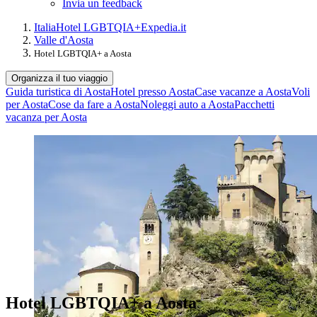
Invia un feedback
Italia
Hotel LGBTQIA+
Expedia.it
Valle d'Aosta
Hotel LGBTQIA+ a Aosta
Organizza il tuo viaggio
Guida turistica di Aosta
Hotel presso Aosta
Case vacanze a Aosta
Voli
per Aosta
Cose da fare a Aosta
Noleggi auto a Aosta
Pacchetti
vacanza per Aosta
Hotel LGBTQIA+ a Aosta