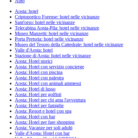
Auto
Aosta: hotel
Criptoportico Forense: hotel nelle vicinanze
Sant'orso: hotel nelle vicinanze
Telecabina Aosta-Pila: hotel nelle vicinanze
Museo Manzetti: hotel nelle vicinanze
Porta Pretoria: hotel nelle vicinanze
Museo del Tesoro della Cattedrale: hotel nelle vicinanze
Valle d'Aosta: hotel
Stazione di Aosta: hotel nelle vicinanze
Aosta: Hotel storici
Aosta: Hotel con servizio concierge
Aosta: Hotel con piscina
Aosta: Hotel con palestra
Aosta: Hotel con animali ammessi
Aosta: Hotel di lusso
Aosta: Hotel per golfisti
Aosta: Hotel per chi ama l'avventura
Aosta: Hotel per famiglie
Aosta: Resort e hotel con spa
Aosta: Hotel con bar
Aosta: Hotel per fare shopping
Aosta: Vacanze per soli adulti
Valle d'Aosta: Hotel con bar