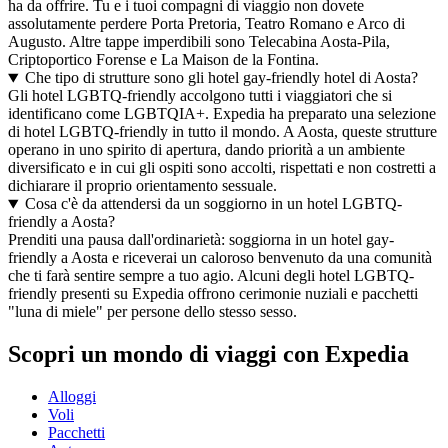
ha da offrire. Tu e i tuoi compagni di viaggio non dovete
assolutamente perdere Porta Pretoria, Teatro Romano e Arco di
Augusto. Altre tappe imperdibili sono Telecabina Aosta-Pila,
Criptoportico Forense e La Maison de la Fontina.
Che tipo di strutture sono gli hotel gay-friendly hotel di Aosta?
Gli hotel LGBTQ-friendly accolgono tutti i viaggiatori che si
identificano come LGBTQIA+. Expedia ha preparato una selezione
di hotel LGBTQ-friendly in tutto il mondo. A Aosta, queste strutture
operano in uno spirito di apertura, dando priorità a un ambiente
diversificato e in cui gli ospiti sono accolti, rispettati e non costretti a
dichiarare il proprio orientamento sessuale.
Cosa c'è da attendersi da un soggiorno in un hotel LGBTQ-
friendly a Aosta?
Prenditi una pausa dall'ordinarietà: soggiorna in un hotel gay-
friendly a Aosta e riceverai un caloroso benvenuto da una comunità
che ti farà sentire sempre a tuo agio. Alcuni degli hotel LGBTQ-
friendly presenti su Expedia offrono cerimonie nuziali e pacchetti
"luna di miele" per persone dello stesso sesso.
Scopri un mondo di viaggi con Expedia
Alloggi
Voli
Pacchetti