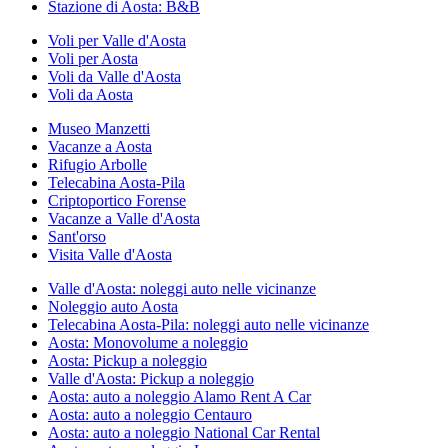
Stazione di Aosta: B&B
Voli per Valle d'Aosta
Voli per Aosta
Voli da Valle d'Aosta
Voli da Aosta
Museo Manzetti
Vacanze a Aosta
Rifugio Arbolle
Telecabina Aosta-Pila
Criptoportico Forense
Vacanze a Valle d'Aosta
Sant'orso
Visita Valle d'Aosta
Valle d'Aosta: noleggi auto nelle vicinanze
Noleggio auto Aosta
Telecabina Aosta-Pila: noleggi auto nelle vicinanze
Aosta: Monovolume a noleggio
Aosta: Pickup a noleggio
Valle d'Aosta: Pickup a noleggio
Aosta: auto a noleggio Alamo Rent A Car
Aosta: auto a noleggio Centauro
Aosta: auto a noleggio National Car Rental