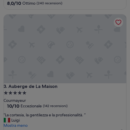
4.0
8.0
8,0/10
Ottimo
(240 recensioni)
su
stelle
10,
Auberge de La Maison
Ottimo,
(240
recensioni)
Auberge de La Maison
3. Auberge de La Maison
Struttura
a
Courmayeur
5.0
10.0
10/10
Eccezionale
(142 recensioni)
su
stelle
“
“La cortesia, la gentilezza e la professionalità. ”
10,
L
Luigi
Eccezionale,
a
Mostra meno
(142