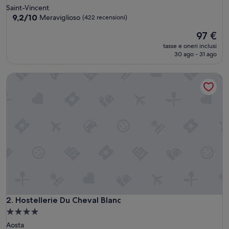
a
Saint-Vincent
4.0
9.2
9,2/10
Meraviglioso
(422 recensioni)
su
stelle
Il
97 €
10,
prezzo
Meraviglioso,
tasse e oneri inclusi
attuale
(422
30 ago - 31 ago
è
recensioni)
97 €
Hostellerie Du Cheval Blanc
Hostellerie Du Cheval Blanc
2. Hostellerie Du Cheval Blanc
Struttura
a
Aosta