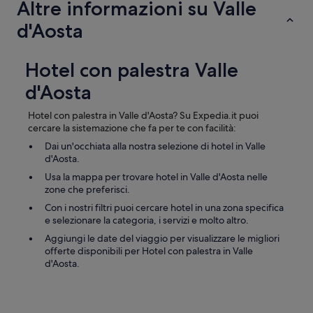
Altre informazioni su Valle
y
.
d'Aosta
V
e
r
Hotel con palestra Valle
y
d'Aosta
n
i
c
Hotel con palestra in Valle d'Aosta? Su Expedia.it puoi
e
cercare la sistemazione che fa per te con facilità:
a
Dai un'occhiata alla nostra selezione di hotel in Valle
n
d'Aosta.
d
h
Usa la mappa per trovare hotel in Valle d'Aosta nelle
e
zone che preferisci.
l
Con i nostri filtri puoi cercare hotel in una zona specifica
p
e selezionare la categoria, i servizi e molto altro.
f
Aggiungi le date del viaggio per visualizzare le migliori
u
offerte disponibili per Hotel con palestra in Valle
l
d'Aosta.
s
t
a
f