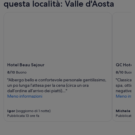
Prezzi
questa località: Valle d'Aosta
h
e
w
disponibilità
Hotel Beau Sejour
QC Hotel 
o
possono
r
cambiare.
k
Potrebbero
e
essere
d
previste
o
condizioni
u
aggiuntive.
t
w
e
Hotel Beau Sejour
QC Hotel
l
8/10
Buono
8/10
Buono
l
"Albergo bello e confortevole personale gentilissimo,
"Classica 
f
un po lunga l’attesa per la cena (circa un ora
spa, ottim
o
dall’ordine all’arrivo dei piatti)…"
negative :
r
Meno informazioni
Meno info
o
u
r
Igor
(soggiorno di 1 notte)
Michele
(s
f
Pubblicata 13 ore fa
Pubblicata 4
a
m
i
l