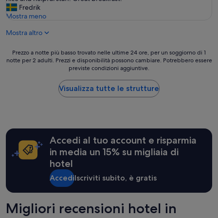
r
f
Fredrik
(5
o
f
Mostra meno
recensioni)
f
i
e
Mostra altro
c
s
i
s
e
Prezzo
Prezzo a notte più basso trovato nelle ultime 24 ore, per un soggiorno di 1
i
n
notte per 2 adulti. Prezzi e disponibilità possono cambiare. Potrebbero essere
a
o
t
previste condizioni aggiuntive.
notte
n
l
più
a
y
basso
Visualizza tutte le strutture
l
p
trovato
i
l
nelle
t
a
ultime
à
n
24
.
n
ore,
”
e
Accedi al tuo account e risparmia
per
d
un
in media un 15% su migliaia di
r
soggiorno
hotel
o
di
o
1
Accedi
Iscriviti subito, è gratis
m
notte
w
per
h
2
Migliori recensioni hotel in
i
adulti.
c