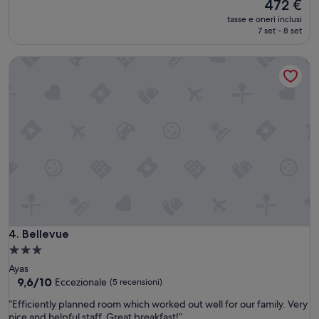
c
Il
472 €
recensioni)
o
prezzo
tasse e oneri inclusi
r
attuale
7 set - 8 set
t
è
e
472 €
Bellevue
s
i
a
,
l
a
g
e
n
t
i
l
e
z
Bellevue
4. Bellevue
z
Struttura
a
a
Ayas
e
3.0
9.6
9,6/10
Eccezionale
(5 recensioni)
l
su
stelle
a
“
“Efficiently planned room which worked out well for our family. Very
10,
p
E
nice and helpful staff. Great breakfast!”
Eccezionale,