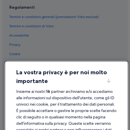
Cervinia: Hotel con animali ammessi
Regolamenti
Cervinia: Hotel sulla neve
Termini e condizioni generali (prenotazioni Vrbo escluse)
Cervinia: Hotel con piscina
Termini e condizioni di Vrbo
Cervinia: Hotel economici
Accessibilità
Cervinia: Resort e hotel con spa
Champoluc: Resort e hotel con spa
Privacy
Champoluc: Hotel con piscina
Cookie
Champoluc: Hotel con animali ammessi
Condizioni per l'utilizzo
Champoluc: Hotel sulla neve
La vostra privacy è per noi molto
Informazioni legali/Contatti
Courmayeur: Hotel sulla neve
importante
Linee guida sui contenuti e segnalazione dei contenuti
Courmayeur: Hotel con casinò
Insieme ai nostri
16
partner archiviamo e/o accediamo
Supporto
Courmayeur: Resort e hotel con spa
alle informazioni sul dispositivo dell'utente, come gli ID
univoci nei cookie, per il trattamento dei dati personali.
Courmayeur: Hotel per famiglie
Assistenza clienti
È possibile accettare o gestire le proprie scelte facendo
Courmayeur: Hotel con piscina
Contattaci
clic di seguito o in qualsiasi momento nella pagina
Courmayeur: Hotel con animali ammessi
dell'informativa sulla privacy. Queste scelte verranno
Come cancellare un volo
segnalate ai nostri partner e non influenzeranno i dati