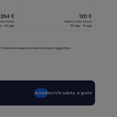
Il
Il
254 €
120 €
prezzo
prezzo
eri inclusi
tasse e oneri inclusi
attuale
attuale
o - 26 ago
30 ago - 31 ago
è
è
254 €
120 €
e. Potrebbero essere previste condizioni aggiuntive.
Accedi
Iscriviti subito, è gratis