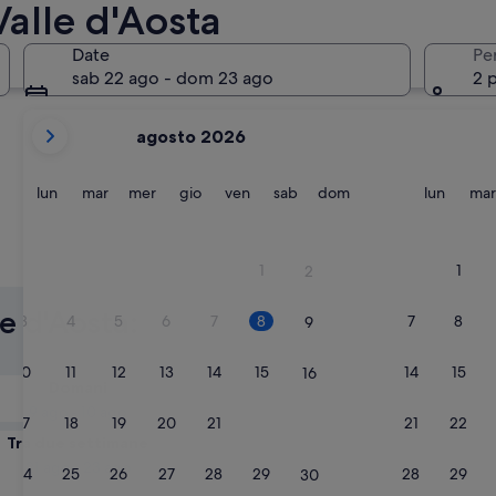
Valle d'Aosta
Courmayeur
Aosta
Date
Pe
sab 22 ago - dom 23 ago
2 
i
agosto 2026
mesi
mostrati
al
lunedì
martedì
mercoledì
giovedì
venerdì
sabato
domenica
lunedì
lun
mar
mer
gio
ven
sab
dom
lun
mar
momento
sono
August
Courmayeur
Aosta
1
1
2
2026
e
le d'Aosta:
3
4
5
6
7
8
7
8
9
September
2026.
10
11
12
13
14
15
14
15
16
Domani
9 ago - 10 ago
17
18
19
20
21
22
21
22
23
Tra due settimane
21 ago - 23 ago
24
25
26
27
28
29
28
29
30