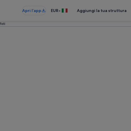
•
Apri l’app
EUR
Aggiungi la tua struttura
isti