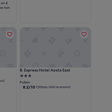
i un 4
 se non
Express Hotel Aosta East
Express Hotel Aosta East
8. Express Hotel Aosta East
Struttura
oni)
a
Pollein
3.0
8.2
8,2/10
Ottimo
(428 recensioni)
su
stelle
10,
Ottimo,
(428
recensioni)