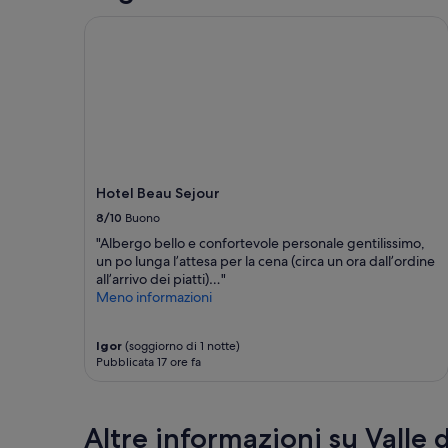
o
a
notte
n
r
per
Hotel Beau Sejour
e
e
2
c
c
adulti.
o
e
Prezzi
n
p
e
e
t
disponibilità
x
i
possono
p
o
cambiare.
e
n
Potrebbero
d
,
essere
Hotel Beau Sejour
i
s
previste
8/10
Buono
a
i
condizioni
c
a
aggiuntive.
"Albergo bello e confortevole personale gentilissimo,
h
l
un po lunga l’attesa per la cena (circa un ora dall’ordine
e
a
all’arrivo dei piatti)…"
n
c
Meno informazioni
o
a
n
m
r
e
Igor
(soggiorno di 1 notte)
Pubblicata 17 ore fa
i
r
c
i
h
e
i
r
Altre informazioni su Valle 
e
a