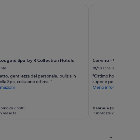
dge & Spa, by R Collection Hotels
Cervino - VRetreats, S
odge & Spa, by R Collection Hotels
Cervino - VRetreats, S
ente
10/10
Eccellente
etto, gentilezza del personale, pulizia in
"Ottimo hotel, camera m
lla Spa, colazione ottima.."
super e personale gentil
mazioni
Meno informazioni
orno di 7 notti)
Gabriele
(soggiorno di 2 no
n mese fa
Pubblicata 2 mesi fa