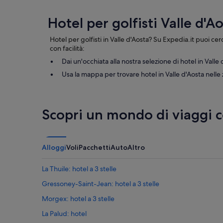
d
i
e
n
Hotel per golfisti Valle d'A
u
s
n
a
a
l
Hotel per golfisti in Valle d'Aosta? Su Expedia.it puoi ce
c
a
con facilità:
o
c
Dai un'occhiata alla nostra selezione di hotel in Valle 
n
o
Usa la mappa per trovare hotel in Valle d'Aosta nelle 
f
l
e
a
r
z
m
i
a
o
Scopri un mondo di viaggi 
a
n
l
e
l
,
a
n
Alloggi
Voli
Pacchetti
Auto
Altro
p
e
r
l
La Thuile: hotel a 3 stelle
e
c
n
o
Gressoney-Saint-Jean: hotel a 3 stelle
o
m
Morgex: hotel a 3 stelle
t
p
a
l
La Palud: hotel
z
e