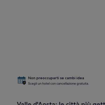
Non preoccuparti se cambi idea
Scegli un hotel con cancellazione gratuita.
Valle d'Aosta: le città più ge