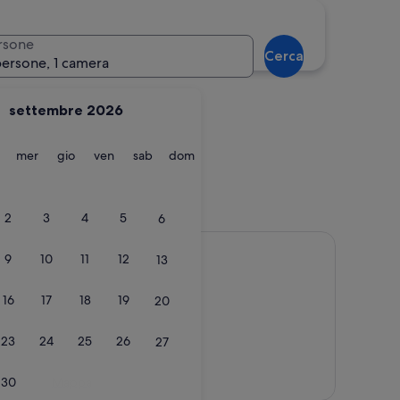
Valtournanche
rsone
Cerca
persone, 1 camera
settembre 2026
martedì
mercoledì
giovedì
venerdì
sabato
domenica
mer
gio
ven
sab
dom
Valtournanche
2
3
4
5
6
9
10
11
12
13
16
17
18
19
20
23
24
25
26
27
Mappa
30