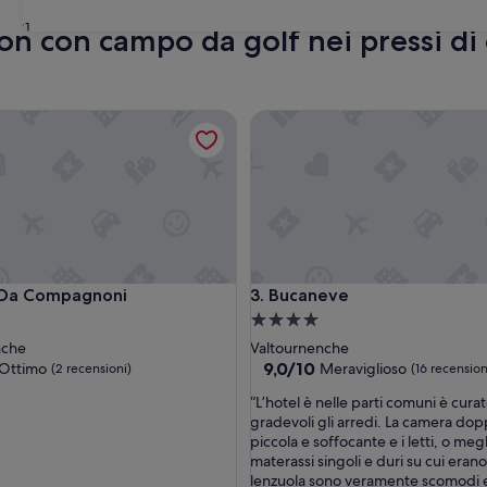
31
 con con campo da golf nei pressi d
a Compagnoni
Bucaneve
a Compagnoni
Bucaneve
 Da Compagnoni
3. Bucaneve
Struttura
a
nche
Valtournenche
4.0
9.0
9,0/10
Ottimo
Meraviglioso
(2 recensioni)
(16 recension
su
stelle
“
“L’hotel è nelle parti comuni è cura
10,
L
gradevoli gli arredi. La camera dop
Meraviglioso,
’
piccola e soffocante e i letti, o meg
(16
h
materassi singoli e duri su cui erano
i)
recensioni)
o
lenzuola sono veramente scomodi 