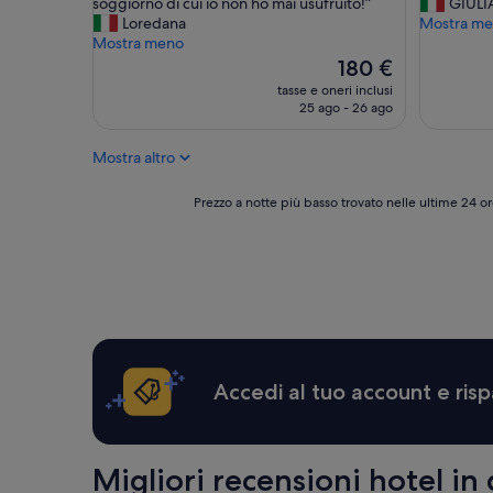
s
t
soggiorno di cui io non ho mai usufruito!”
GIULI
i
o
Loredana
Mostra m
m
g
Mostra meno
a
e
Il
180 €
l
n
prezzo
tasse e oneri inclusi
a
t
attuale
25 ago - 26 ago
m
i
è
o
l
180 €
Mostra altro
d
i
a
s
l
i
Prezzo
Prezzo a notte più basso trovato nelle ultime 24 or
i
a
a
t
i
notte
à
l
più
d
r
basso
i
a
trovato
p
g
nelle
r
a
ultime
e
z
24
n
z
ore,
Accedi al tuo account e risp
o
o
per
t
d
un
a
e
soggiorno
z
l
di
Migliori recensioni hotel in 
i
l
1