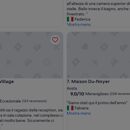
t
all’altezza di una camera superior d
e
stelle. Bello invece il bagno, anche
l
finestrato. ”
è
Federica
n
Mostra meno
e
lage
Maison Du-Noyer
l
l
e
p
a
r
t
i
c
lage
Maison Du-Noyer
Village
7. Maison Du-Noyer
o
m
Aosta
u
9.0
9,0/10
Meraviglioso
(228 recensi
n
su
Eccezionale
(123 recensioni)
“
i
“Siamo stati qui il primo dell’anno”
10,
S
è
Fabiana
Meraviglioso,
ili sia il ragazzo della reception, sia
i
c
Mostra meno
(228
a in sala colazione, nel complesso ci
ale,
a
u
recensioni)
ati molto bene. Sicuramente ci
m
r
.”
i)
o
a