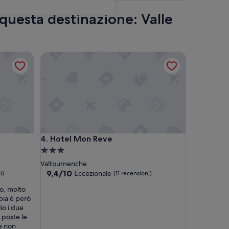
i questa destinazione: Valle
Hotel Mon Reve
Hotel Mon Reve
4. Hotel Mon Reve
Struttura
a
Valtournenche
3.0
9.4
9,4/10
Eccezionale
i)
(11 recensioni)
su
stelle
to, molto
10,
pia è però
Eccezionale,
lio i due
(11
 poste le
recensioni)
e non