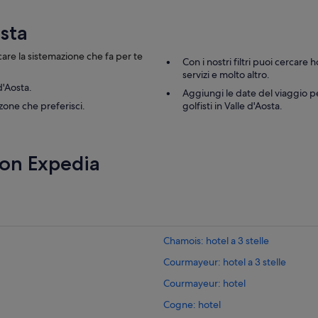
o
l
osta
a
e
rcare la sistemazione che fa per te
Con i nostri filtri puoi cercare 
s
servizi e molto altro.
o
d'Aosta.
f
Aggiungi le date del viaggio per
f
zone che preferisci.
golfisti in Valle d'Aosta.
o
c
a
n
con Expedia
t
e
e
i
l
e
Chamois: hotel a 3 stelle
t
t
Courmayeur: hotel a 3 stelle
i
,
Courmayeur: hotel
o
Cogne: hotel
m