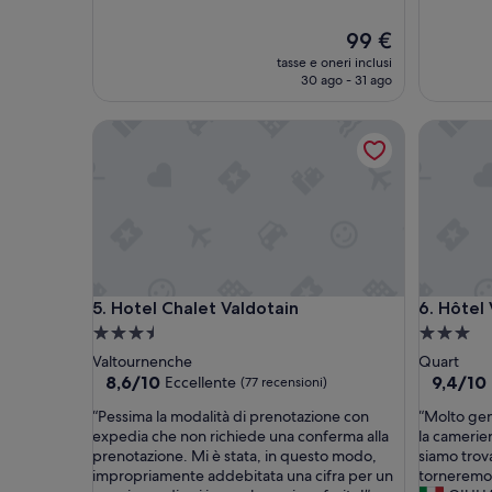
Il
99 €
prezzo
tasse e oneri inclusi
attuale
30 ago - 31 ago
è
99 €
Hotel Chalet Valdotain
Hôtel Vil
Hotel Chalet Valdotain
Hôtel Vil
5. Hotel Chalet Valdotain
6. Hôtel 
Struttura
Struttura
a
a
Valtournenche
Quart
3.5
3.0
8.6
9.4
8,6/10
9,4/10
Eccellente
(77 recensioni)
su
su
stelle
stelle
“
“
“Pessima la modalità di prenotazione con
“Molto gent
10,
10,
P
M
expedia che non richiede una conferma alla
la camerier
Eccellente,
Eccezion
e
o
prenotazione. Mi è stata, in questo modo,
siamo trov
(77
(123
s
l
impropriamente addebitata una cifra per un
torneremo
recensioni)
recension