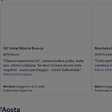
i
QC Hotel Monte Bianco
Montana Lo
.
L
a
c
a
m
e
r
a
QC Hotel Monte Bianco
Montana L
d
o
8/10
Buono
10/10
Eccell
p
"Classica esperienza QC, camera bella e pulita, bella
"Tutto perf
p
spa, ottima colazione. Se devo trovare alcune note
camera e ne
i
negative : scarso parcheggio , rumori dalla strada."
Meno infor
a
Meno informazioni
è
p
e
Michele
(soggiorno di 2 notti)
Mario
(soggi
r
Pubblicata 4 giorni fa
Pubblicata u
ò
p
i
c
d'Aosta
c