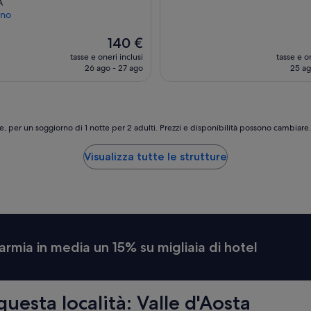
A
s
t
eno
t
o
a
,
Il
140 €
t
m
prezzo
tasse e oneri inclusi
tasse e on
i
o
attuale
26 ago - 27 ago
25 ag
q
l
è
u
t
140 €
i
o
i
g
l
r
e, per un soggiorno di 1 notte per 2 adulti. Prezzi e disponibilità possono cambiar
p
a
r
d
Visualizza tutte le strutture
i
e
m
v
o
o
d
l
e
i
l
g
l
l
armia in media un 15% su migliaia di hotel
’
i
a
a
n
r
n
r
o
e
questa località: Valle d'Aosta
”
d