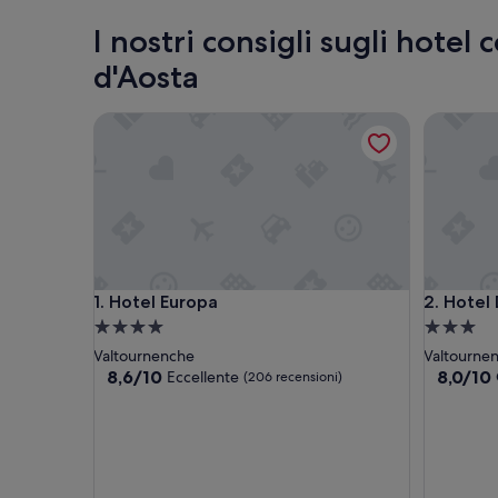
I nostri consigli sugli hotel
d'Aosta
Hotel Europa
Hotel D
Hotel Europa
Hotel D
1. Hotel Europa
2. Hotel
Struttura
Struttura
a
a
Valtournenche
Valtourne
4.0
3.0
8.6
8.0
8,6/10
8,0/10
Eccellente
(206 recensioni)
su
su
stelle
stelle
10,
10,
Eccellente,
Ottimo,
(206
(2
recensioni)
recension