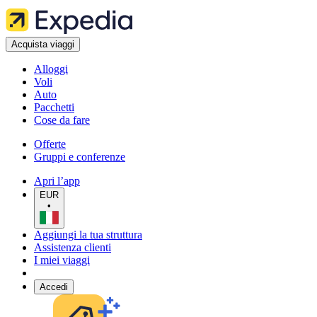
Acquista viaggi
Alloggi
Voli
Auto
Pacchetti
Cose da fare
Offerte
Gruppi e conferenze
Apri l’app
EUR
•
Aggiungi la tua struttura
Assistenza clienti
I miei viaggi
Accedi