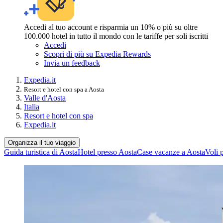
Accedi al tuo account e risparmia un 10% o più su oltre
100.000 hotel in tutto il mondo con le tariffe per soli iscritti
Accedi
Scopri di più su Expedia Rewards
Invia un feedback
Expedia.it
Resort e hotel con spa a Aosta
Valle d'Aosta
Italia
Resort e hotel con spa
Expedia.it
Organizza il tuo viaggio
Guida turistica di Aosta
Hotel presso Aosta
Case vacanze a Aosta
Voli 