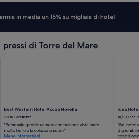
armia in media un 15% su migliaia di hotel
i pressi di Torre del Mare
Best Western Hotel Acqua Novella
Idea Hotel
Best Western Hotel Acqua Novella
Idea Hote
10/10
Eccellente
10/10
Eccell
"Personale gentile camera con balcone vista mare
"Bel hotel 
molto bello e la colazione super"
disponibile
Meno informazioni
condizionat