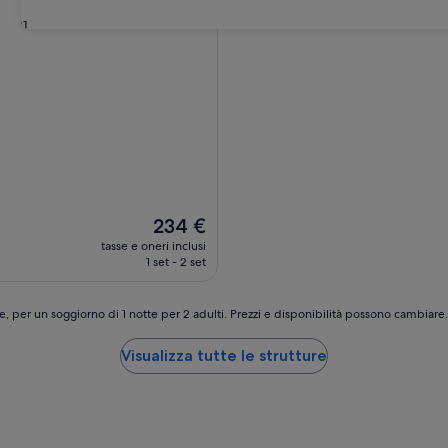
31
Il
234 €
prezzo
tasse e oneri inclusi
attuale
1 set - 2 set
è
234 €
e, per un soggiorno di 1 notte per 2 adulti. Prezzi e disponibilità possono cambiar
Visualizza tutte le strutture