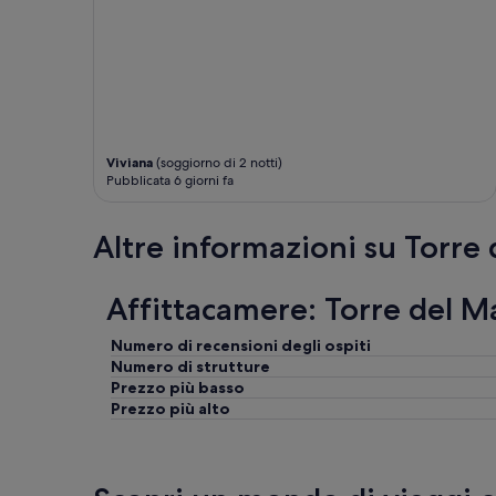
z
z
a
t
o
r
e
m
Viviana
(soggiorno di 2 notti)
a
Pubblicata 6 giorni fa
n
o
n
Altre informazioni su Torre
s
e
n
Affittacamere: Torre del M
e
s
Numero di recensioni degli ospiti
e
Numero di strutture
n
Prezzo più basso
t
e
Prezzo più alto
l
a
n
e