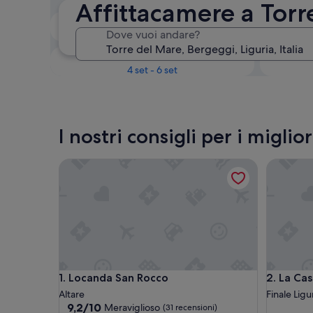
Affittacamere a Torr
Il prossimo fine settimana
Dove vuoi andare?
14 ago - 16 ago
Tra un mese
4 set - 6 set
I nostri consigli per i migli
Locanda San Rocco
La Casa 
Locanda San Rocco
La Casa 
1. Locanda San Rocco
2. La Ca
Altare
Finale Ligu
9.2
9,2/10
Meraviglioso
(31 recensioni)