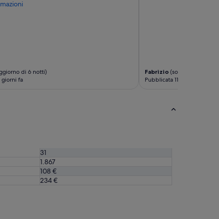
mazioni
giorno di 6 notti)
Fabrizio
(soggiorno di 1 not
 giorni fa
Pubblicata 11 giorni fa
31
1.867
108 €
234 €