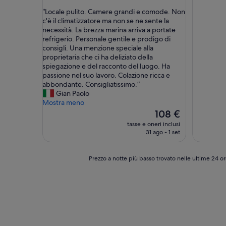
su
“
“Locale pulito. Camere grandi e comode. Non
10,
L
c'è il climatizzatore ma non se ne sente la
Meraviglioso,
o
necessità. La brezza marina arriva a portate
(31
c
refrigerio. Personale gentile e prodigo di
recensioni)
a
consigli. Una menzione speciale alla
l
proprietaria che ci ha deliziato della
e
spiegazione e del racconto del luogo. Ha
p
passione nel suo lavoro. Colazione ricca e
u
abbondante. Consigliatissimo.”
l
Gian Paolo
i
Mostra meno
t
Il
108 €
o
prezzo
tasse e oneri inclusi
.
attuale
31 ago - 1 set
C
è
a
108 €
m
Prezzo
Prezzo a notte più basso trovato nelle ultime 24 or
e
a
r
notte
e
più
g
basso
r
trovato
a
nelle
n
ultime