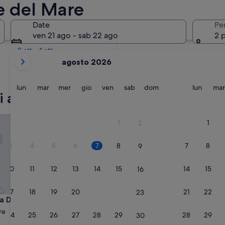
e del Mare
Tra due settimane
Date
Pe
21 ago - 23 ago
ven 21 ago - sab 22 ago
2 
Tra due mesi
2 ott - 4 ott
i
agosto 2026
mesi
mostrati
al
lunedì
martedì
mercoledì
giovedì
venerdì
sabato
domenica
lunedì
lun
mar
mer
gio
ven
sab
dom
lun
mar
ori affittacamere in questa destina
momento
sono
August
Del Molo
1
1
2
2026
e
3
4
5
6
7
8
7
8
9
September
2026.
10
11
12
13
14
15
14
15
16
17
18
19
20
21
22
21
22
23
Del Molo
sa Del Molo
re
24
25
26
27
28
29
28
29
30