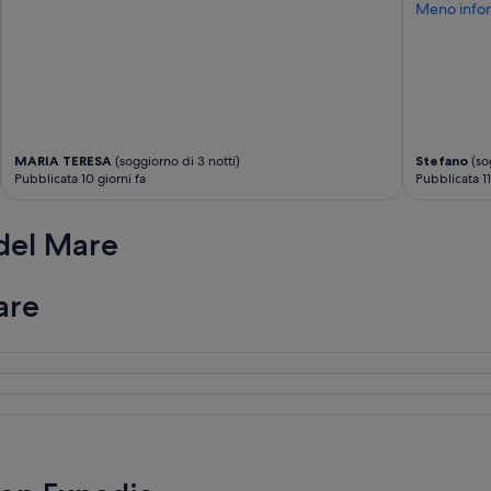
Meno infor
MARIA TERESA
(soggiorno di 3 notti)
Stefano
(sog
Pubblicata 10 giorni fa
Pubblicata 11
 del Mare
are