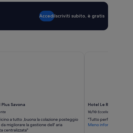
Accedi
Iscriviti subito, è gratis
 Plus Savona
Hotel Le Roi
l Plus Savona
Hotel Le Roi
ente
10/10
Eccellente
vicino a tutto ,buona la colazione posteggio
"Tutto perfetto consiglia
 da migliorare la gestione dell' aria
Meno informazioni
a centralizzata"