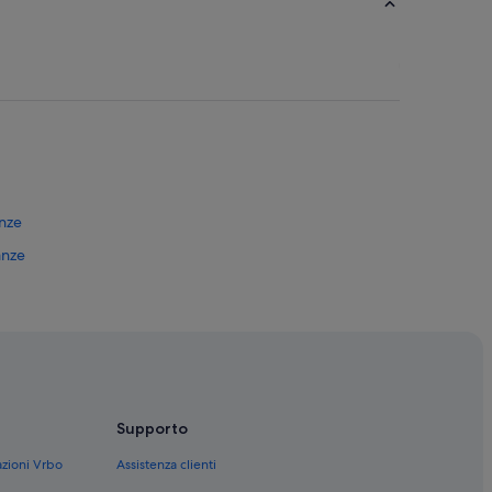
anze
anze
Supporto
azioni Vrbo
Assistenza clienti