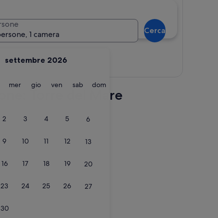
rsone
Cerca
persone, 1 camera
settembre 2026
Mappa
martedì
mercoledì
giovedì
venerdì
sabato
domenica
mer
gio
ven
sab
dom
zione: Torre del Mare
2
3
4
5
6
9
10
11
12
13
16
17
18
19
20
23
24
25
26
27
30