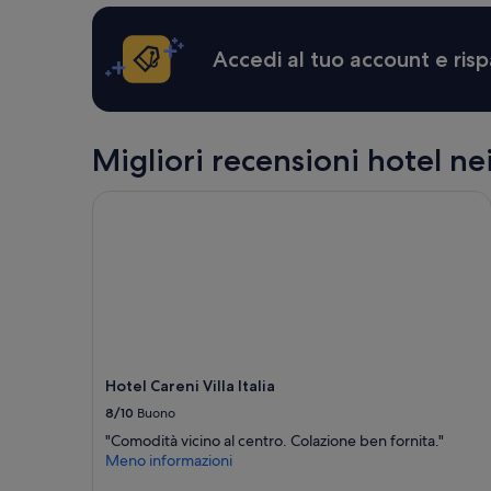
d
24
i
ore,
e
per
Accedi al tuo account e risp
c
un
o
soggiorno
m
di
o
1
d
notte
Migliori recensioni hotel ne
e
per
.
2
Hotel Careni Villa Italia
N
adulti.
o
Prezzi
n
e
c
disponibilità
'
possono
è
cambiare.
i
Potrebbero
l
essere
c
previste
l
Hotel Careni Villa Italia
condizioni
i
aggiuntive.
8/10
Buono
m
"Comodità vicino al centro. Colazione ben fornita."
a
Meno informazioni
t
i