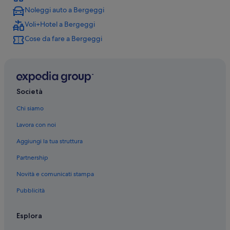
Noleggi auto a Bergeggi
Bergeggi: Aparthotel
Voli+Hotel a Bergeggi
Bergeggi: Residence
Cose da fare a Bergeggi
Bergeggi: Inn
Vado Ligure: B&B
Vado Ligure: Cottage
Vado Ligure: Case private in affitto
Società
Vado Ligure: Appartamenti
Chi siamo
Torre del Mare: Cottage
Lavora con noi
Torre del Mare: Guest house
Aggiungi la tua struttura
Torre del Mare: B&B
Partnership
Torre del Mare: Appartamenti
Novità e comunicati stampa
Torre del Mare: Ville
Pubblicità
Torre del Mare: Campeggi
Torre del Mare: Affittacamere
Esplora
Spotorno: Parchi vacanze