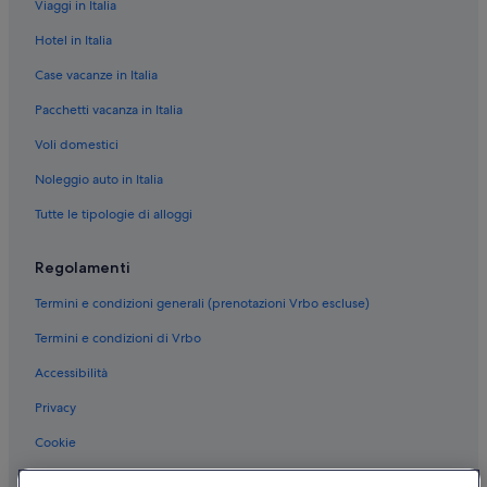
Viaggi in Italia
Spotorno: Aparthotel
Hotel in Italia
Spotorno: Chalet
Case vacanze in Italia
Torre del Mare: hotel Best Western
Pacchetti vacanza in Italia
Bergeggi: NH Hotels
Voli domestici
Spotorno: NH Hotels
Noleggio auto in Italia
Isola di Bergeggi: hotel nelle vicinanze
Tutte le tipologie di alloggi
Torre del Mare: hotel
Spotorno: hotel
Regolamenti
Bergeggi: hotel
Termini e condizioni generali (prenotazioni Vrbo escluse)
Grotta della Galleria del Treno: hotel nelle vicinanze
Termini e condizioni di Vrbo
Torre del Mare: Hotel con piscina
Accessibilità
Vado Ligure: Hotel per chi ama l'avventura
Privacy
Vado Ligure: Hotel sulla spiaggia
Cookie
Bergeggi: Hotel economici
Condizioni per l'utilizzo