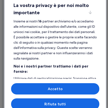
Bergeggi: Hotel per famiglie
La vostra privacy è per noi molto
Informazioni legali/Contatti
Bergeggi: Hotel di lusso
importante
Linee guida sui contenuti e segnalazione dei contenuti
Bergeggi: Hotel con palestra
Insieme ai nostri
16
partner archiviamo e/o accediamo
Bergeggi: Hotel romantici
Supporto
alle informazioni sul dispositivo dell'utente, come gli ID
Bergeggi: Hotel per golfisti
univoci nei cookie, per il trattamento dei dati personali.
Assistenza clienti
Bergeggi: Hotel con bar
È possibile accettare o gestire le proprie scelte facendo
Contattaci
clic di seguito o in qualsiasi momento nella pagina
Spotorno: Hotel con piscina
dell'informativa sulla privacy. Queste scelte verranno
Come cancellare un volo
Spotorno: Hotel per golfisti
segnalate ai nostri partner e non influenzeranno i dati
Come modificare la prenotazione di un hotel o una casa vacanze
Bergeggi: hotel a 3 stelle
sulla navigazione.
Tempistiche per i rimborsi
Bergeggi: hotel a 4 stelle
Noi e i nostri partner trattiamo i dati per
fornire:
Utilizzare un coupon Expedia
Bergeggi: hotel a 5 stelle
Utilizzare dati di geolocalizzazione precisi. Scansione attiva
Vado Ligure: hotel a 3 stelle
Documenti per i viaggi internazionali
delle caratteristiche del dispositivo ai fini
dell’identificazione. Archiviare informazioni su dispositivo
Accetto
e/o accedervi. Pubblicità e contenuti personalizzati,
misurazione delle prestazioni dei contenuti e degli
annunci, ricerche sul pubblico, sviluppo di servizi.
Expedia, Inc. non è responsabile dei contenuti di siti esterni.
Rifiuta tutti
Elenco dei partner (fornitori)
© 2026 Expedia, Inc., una società di Expedia Group. Tutti i diritti riservati.