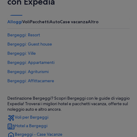
con Expedia
Alloggi
Voli
Pacchetti
Auto
Case vacanza
Altro
Bergeggi: Resort
Bergeggi: Guest house
Bergeggi: Ville
Bergeggi: Appartamenti
Bergeggi: Agriturismi
Bergeggi: Affittacamere
Bergeggi: Campeggi
Destinazione Bergeggi? Scopri Bergeggi con le guide di viaggio
Bergeggi: Case rurali
Expedia! Troverai i migliori hotel e pacchetti vacanza, offerte sul
Bergeggi: B&B
noleggio auto e altro ancora.
Voli per Bergeggi
Bergeggi: Chalet
Hotel a Bergeggi
Bergeggi: Case private in affitto
Bergeggi - Case Vacanze
Bergeggi: Parchi vacanze