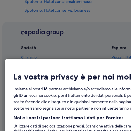
Spotorno: Hotel con animali ammessi
Spotorno: Hotel con servizi business
Spotorno: hotel a 4 stelle
Spotorno: hotel a 3 stelle
Stazione di Spotorno: Residence
Stazione di Spotorno: Ville
Società
Esplora
Torre del Mare: B&B
Chi siamo
Viaggi in Ital
Torbora: Inn
Lavora con noi
Hotel in Ital
Torbora: Case private in affitto
La vostra privacy è per noi m
Aggiungi la tua struttura
Case vacanze
Spotorno: Resort
Partnership
Pacchetti vac
Insieme ai nostri
16
partner archiviamo e/o accediamo alle informa
Spotorno: Appartamenti
Novità e comunicati stampa
Voli domesti
gli ID univoci nei cookie, per il trattamento dei dati personali. È p
Spotorno: Case rurali
scelte facendo clic di seguito o in qualsiasi momento nella pagina
Pubblicità
Noleggio aut
Spotorno: Inn
scelte verranno segnalate ai nostri partner e non influenzeranno i 
Tutte le tipo
Spotorno: Cottage
Noi e i nostri partner trattiamo i dati per fornire:
Spotorno: Complessi di appartamenti
Utilizzare dati di geolocalizzazione precisi. Scansione attiva delle carat