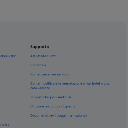
i
Supporto
azioni Vrbo
Assistenza clienti
Contattaci
Come cancellare un volo
Come modificare la prenotazione di un hotel o una
casa vacanze
Tempistiche per i rimborsi
Utilizzare un coupon Expedia
Documenti per i viaggi internazionali
one dei