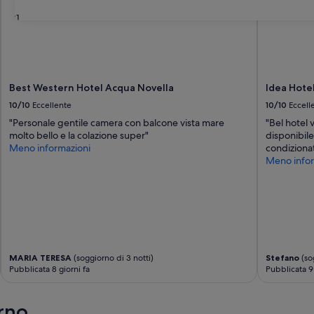
31
Best Western Hotel Acqua Novella
Idea Hote
10/10
Eccellente
10/10
Eccell
"Personale gentile camera con balcone vista mare
"Bel hotel 
molto bello e la colazione super"
disponibile
Meno informazioni
condizionat
Meno infor
MARIA TERESA
(soggiorno di 3 notti)
Stefano
(sog
Pubblicata 8 giorni fa
Pubblicata 9 
rno