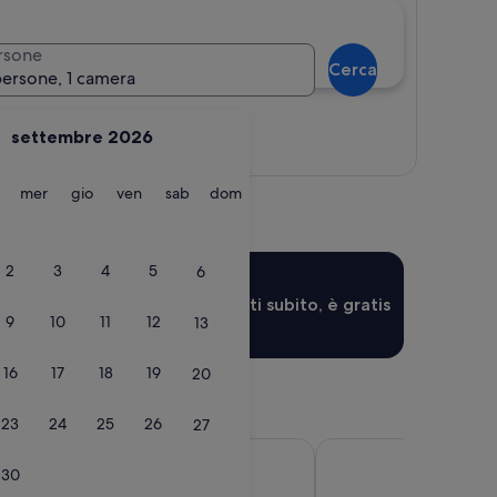
rsone
Cerca
persone, 1 camera
settembre 2026
Mappa
martedì
mercoledì
giovedì
venerdì
sabato
domenica
mer
gio
ven
sab
dom
2
3
4
5
6
Accedi
Iscriviti subito, è gratis
9
10
11
12
13
16
17
18
19
20
23
24
25
26
27
 Plus Savona
Hotel Florenz
30