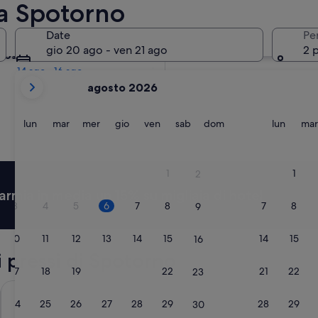
 a Spotorno
Domani
Date
Pe
7 ago - 8 ago
gio 20 ago - ven 21 ago
2 
prossimo fine settimana
14 ago - 16 ago
i
agosto 2026
mesi
mostrati
al
lunedì
martedì
mercoledì
giovedì
venerdì
sabato
domenica
lunedì
lun
mar
mer
gio
ven
sab
dom
lun
mar
momento
sono
August
1
1
2
2026
armia in media un 15% su migliaia di hotel
e
3
4
5
6
7
8
7
8
9
September
2026.
10
11
12
13
14
15
14
15
16
i pressi di Spotorno
17
18
19
20
21
22
21
22
23
Best Western Hotel Acqua Novella
Idea Hotel
24
25
26
27
28
29
28
29
30