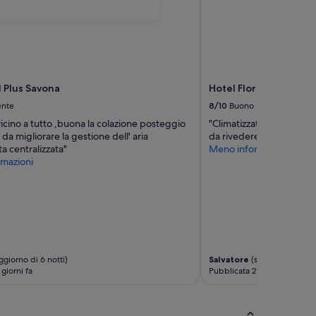
l Plus Savona
Hotel Florenz
ente
8/10
Buono
vicino a tutto ,buona la colazione posteggio
"Climatizzatore non funz
 da migliorare la gestione dell' aria
da rivedere"
a centralizzata"
Meno informazioni
mazioni
giorno di 6 notti)
Salvatore
(soggiorno di 1 n
giorni fa
Pubblicata 2 settimane fa