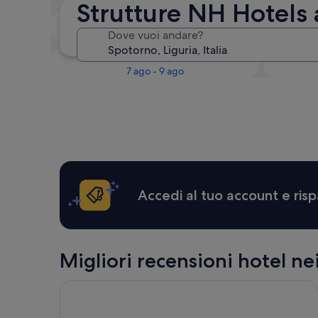
Strutture NH Hotels
Questa sera
Dove vuoi andare?
6 ago - 7 ago
Questo fine settimana
Il 
7 ago - 9 ago
Accedi al tuo account e risp
Migliori recensioni hotel ne
Hotel Careni Villa Italia