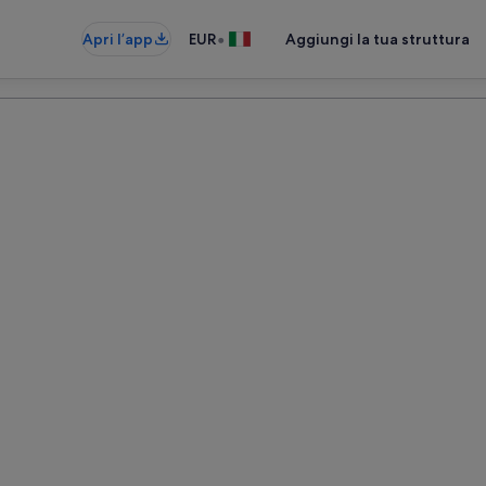
•
Apri l’app
EUR
Aggiungi la tua struttura